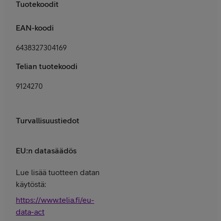
Tuotekoodit
EAN-koodi
6438327304169
Telian tuotekoodi
9124270
Turvallisuustiedot
EU:n datasäädös
Lue lisää tuotteen datan
käytöstä:
https://www.telia.fi/eu-
data-act