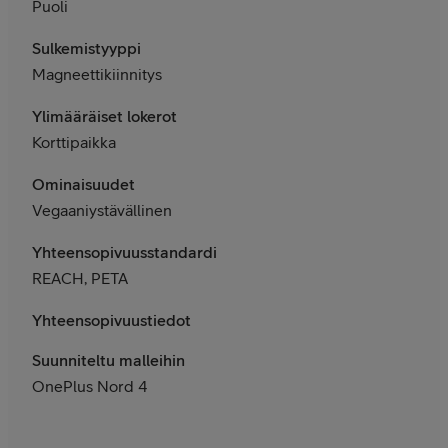
Puoli
Sulkemistyyppi
Magneettikiinnitys
Ylimääräiset lokerot
Korttipaikka
Ominaisuudet
Vegaaniystävällinen
Yhteensopivuusstandardit
REACH, PETA
Yhteensopivuustiedot
Suunniteltu malleihin
OnePlus Nord 4