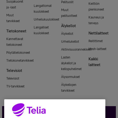
Suojakuoret
Pelituolit
Keittiön
Langattomat
ja -lasit
pienkoneet
Muut
kuulokkeet
Muut
pelituotteet
Kauneus ja
Urheilukuulokkeet
tarvikkeet
terveys
Älykellot
Langalliset
Tietokoneet
Nettilaitteet
kuulokkeet
Älykellot
Kannettavat
Reitittimet
Urheilukellot
tietokoneet
Mesh-laitteet
Aktiivisuusrannekkeet
Pöytätietokoneet
Lasten
Kaikki
Tietokonetarvikkeet
älykellot ja
laitteet
kellopuhelimet
Televisiot
Älysormukset
Televisiot
Älykellojen
TV-tarvikkeet
tarvikkeet