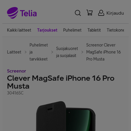
Kirjaudu
Kaikki laitteet
Tarjoukset
Puhelimet
Tabletit
Tietokoneet
Puhelimet
Screenor Clever
Suojakuoret
Laitteet
ja
MagSafe iPhone 16
ja suojalasit
tarvikkeet
Pro Musta
Screenor
Clever MagSafe iPhone 16 Pro
Musta
30416SC