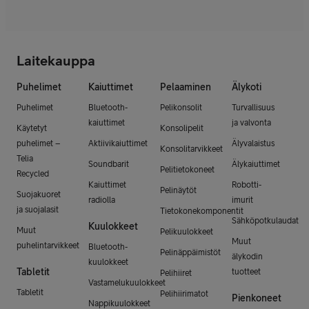
Laitekauppa
Puhelimet
Kaiuttimet
Pelaaminen
Älykoti
Puhelimet
Bluetooth-
Pelikonsolit
Turvallisuus
kaiuttimet
ja valvonta
Käytetyt
Konsolipelit
puhelimet –
Aktiivikaiuttimet
Älyvalaistus
Konsolitarvikkeet
Telia
Soundbarit
Älykaiuttimet
Pelitietokoneet
Recycled
Kaiuttimet
Robotti-
Pelinäytöt
Suojakuoret
radiolla
imurit
ja suojalasit
Tietokonekomponentit
Sähköpotkulaudat
Kuulokkeet
Muut
Pelikuulokkeet
Muut
puhelintarvikkeet
Bluetooth-
Pelinäppäimistöt
älykodin
kuulokkeet
Tabletit
tuotteet
Pelihiiret
Vastamelukuulokkeet
Tabletit
Pelihiirimatot
Pienkoneet
Nappikuulokkeet