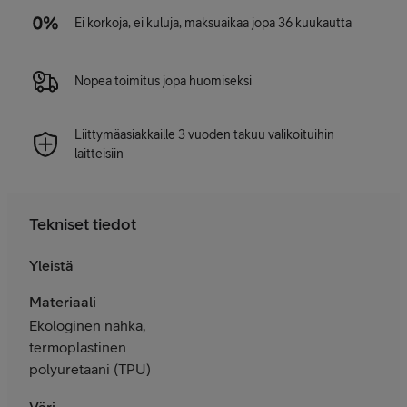
Ei korkoja, ei kuluja, maksuaikaa jopa 36 kuukautta
Nopea toimitus jopa huomiseksi
Liittymäasiakkaille 3 vuoden takuu valikoituihin
laitteisiin
Tekniset tiedot
Yleistä
Materiaali
Ekologinen nahka,
termoplastinen
polyuretaani (TPU)
Väri