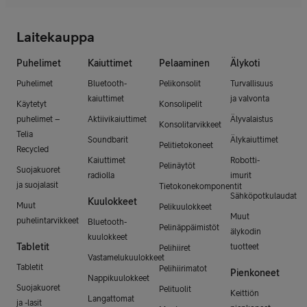
Laitekauppa
Puhelimet
Kaiuttimet
Pelaaminen
Älykoti
Puhelimet
Bluetooth-
Pelikonsolit
Turvallisuus
kaiuttimet
ja valvonta
Käytetyt
Konsolipelit
puhelimet –
Aktiivikaiuttimet
Älyvalaistus
Konsolitarvikkeet
Telia
Soundbarit
Älykaiuttimet
Pelitietokoneet
Recycled
Kaiuttimet
Robotti-
Pelinäytöt
Suojakuoret
radiolla
imurit
ja suojalasit
Tietokonekomponentit
Sähköpotkulaudat
Kuulokkeet
Muut
Pelikuulokkeet
Muut
puhelintarvikkeet
Bluetooth-
Pelinäppäimistöt
älykodin
kuulokkeet
Tabletit
tuotteet
Pelihiiret
Vastamelukuulokkeet
Tabletit
Pelihiirimatot
Pienkoneet
Nappikuulokkeet
Suojakuoret
Pelituolit
Keittiön
Langattomat
ja -lasit