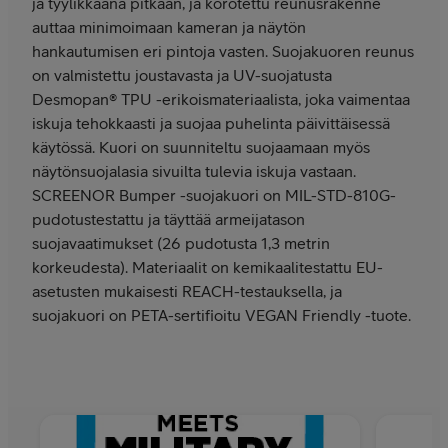
ja tyylikkäänä pitkään, ja korotettu reunusrakenne
auttaa minimoimaan kameran ja näytön
hankautumisen eri pintoja vasten. Suojakuoren reunus
on valmistettu joustavasta ja UV-suojatusta
Desmopan® TPU -erikoismateriaalista, joka vaimentaa
iskuja tehokkaasti ja suojaa puhelinta päivittäisessä
käytössä. Kuori on suunniteltu suojaamaan myös
näytönsuojalasia sivuilta tulevia iskuja vastaan.
SCREENOR Bumper -suojakuori on MIL-STD-810G-
pudotustestattu ja täyttää armeijatason
suojavaatimukset (26 pudotusta 1,3 metrin
korkeudesta). Materiaalit on kemikaalitestattu EU-
asetusten mukaisesti REACH-testauksella, ja
suojakuori on PETA-sertifioitu VEGAN Friendly -tuote.