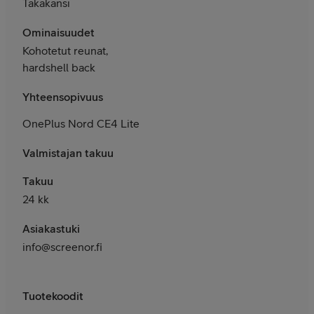
Takakansi
Ominaisuudet
Kohotetut reunat,
hardshell back
Yhteensopivuus
OnePlus Nord CE4 Lite
Valmistajan takuu
Takuu
24 kk
Asiakastuki
info@screenor.fi
Tuotekoodit