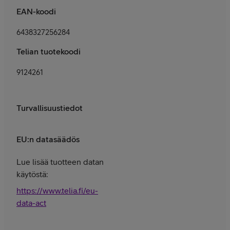
EAN-koodi
6438327256284
Telian tuotekoodi
9124261
Turvallisuustiedot
EU:n datasäädös
Lue lisää tuotteen datan
käytöstä:
https://www.telia.fi/eu-
data-act