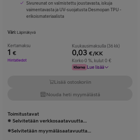
Sivureunat on valmistettu joustavasta, iskuja
vaimentavasta ja UV-suojatusta Desmopan TPU -
erikoismateriaalista
Väri
:
Läpinäkyvä
Kertamaksu
Kuukausimaksulla (36 kk)
1
0,03
€
€/KK
Hinta 1 €
Hintatiedot
Korko 0 %, kulut 0 €
Lue lisää
Lisää ostoskoriin
Nouda heti myymälästä
Toimitustavat
Selvitetään verkkosaatavuutta...
Selvitetään myymäläsaatavuutta...