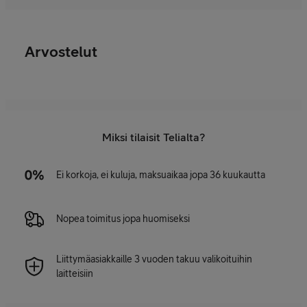
Arvostelut
Miksi tilaisit Telialta?
Ei korkoja, ei kuluja, maksuaikaa jopa 36 kuukautta
Nopea toimitus jopa huomiseksi
Liittymäasiakkaille 3 vuoden takuu valikoituihin
laitteisiin