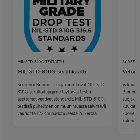
MIL-STD-810G-TESTATTU
SCREEN
MIL-STD-810G-sertifikaatti
Veloitu
Screenor Bumper -suojakuoret ovat MIL-STD-
Vakuudek
810G-sertifioituja ja ne täyttävät testin
Bumper, S
asettamat vaativat standardit. MIL-STD-810G-
suojakuo
testissä puhelimen on muun muassa selvittävä
kuukaude
vaurioitta 122 cm pudotuksesta 26 kertaa.
kuorien 
kulumise