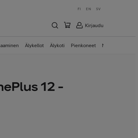
FI
EN
SV
Kirjaudu
laaminen
Älykellot
Älykoti
Pienkoneet
Nettilaitteet
ePlus 12 -