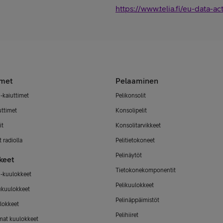
https://www.telia.fi/eu-data-ac
imet
Pelaaminen
-kaiuttimet
Pelikonsolit
uttimet
Konsolipelit
it
Konsolitarvikkeet
 radiolla
Pelitietokoneet
Pelinäytöt
keet
Tietokonekomponentit
-kuulokkeet
Pelikuulokkeet
ukuulokkeet
Pelinäppäimistöt
lokkeet
Pelihiiret
mat kuulokkeet