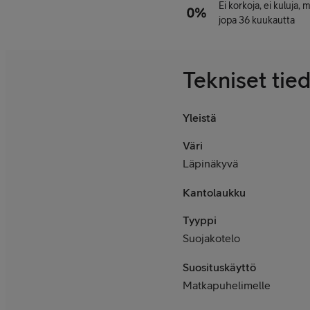
Ei korkoja, ei kuluja,
jopa 36 kuukautta
Tekniset tie
Yleistä
Väri
Läpinäkyvä
Kantolaukku
Tyyppi
Suojakotelo
Suosituskäyttö
Matkapuhelimelle