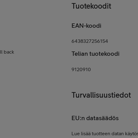
Tuotekoodit
EAN-koodi
6438327256154
ll back
Telian tuotekoodi
9120910
Turvallisuustiedot
EU:n datasäädös
Lue lisää tuotteen datan käytös