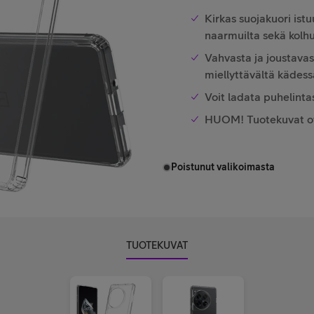
Kirkas suojakuori ist
naarmuilta sekä kolhu
Vahvasta ja joustavas
miellyttävältä kädess
Voit ladata puhelinta
HUOM! Tuotekuvat ova
Poistunut valikoimasta
TUOTEKUVAT