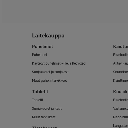
Laitekauppa
Puhelimet
Kaiutt
Puhelimet
Bluetooth
Käytetyt puhelimet – Telia Recycled
Aktiivikai
Suojakuoret ja suojalasit
Soundbar
Muut puhelintarvikkeet
Kaiuttimet
Tabletit
Kuulok
Tabletit
Bluetooth
Suojakuoret ja -lasit
Vastamel
Muut tarvikkeet
Nappikuu
Langatto