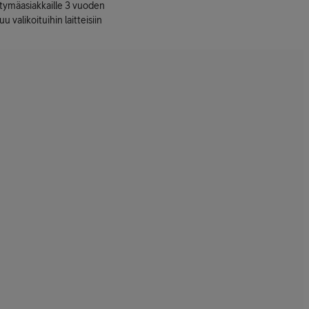
ttymäasiakkaille 3 vuoden
uu valikoituihin laitteisiin