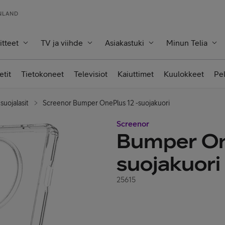
INLAND
itteet
TV ja viihde
Asiakastuki
Minun Telia
etit
Tietokoneet
Televisiot
Kaiuttimet
Kuulokkeet
Pe
suojalasit
Screenor Bumper OnePlus 12 -suojakuori
Screenor
Bumper On
suojakuori
25615