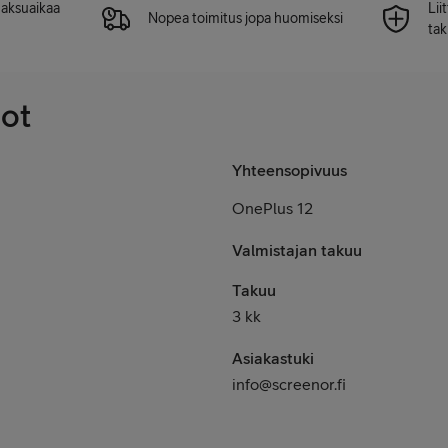
 maksuaikaa
Lii
Nopea toimitus jopa huomiseksi
tak
dot
Yhteensopivuus
OnePlus 12
Valmistajan takuu
Takuu
3 kk
Asiakastuki
info@screenor.fi