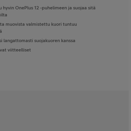
uu hyvin OnePlus 12 -puhelimeen ja suojaa sitä
ilta
ta muovista valmistettu kuori tuntuu
ä
si langattomasti suojakuoren kanssa
t viitteelliset