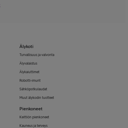
t
Älykoti
Turvallisuus ja valvonta
Älyvalaistus
Älykaiuttimet
Robotti-imurit
Sähköpotkulaudat
Muut älykodin tuotteet
Pienkoneet
Keittiön pienkoneet
Kauneus ja terveys