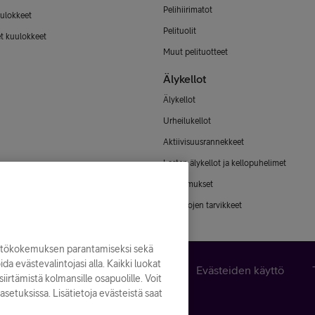
Pelihiirimatot
ulokkeet
Pelituolit
et kuulokkeet
Muut pelituotteet
Älykellot
Älykellot
Urheilukellot
Aktiivisuusrannekkeet
Lasten älykellot ja kellopuhelimet
Älysormukset
Älykellojen tarvikkeet
yttökokemuksen parantamiseksi sekä
noida evästevalintojasi alla. Kaikki luokat
n peruuttaminen
Käyttöehdot
Evästeiden käyttö
iirtämistä kolmansille osapuolille. Voit
asetuksissa. Lisätietoja evästeistä saat