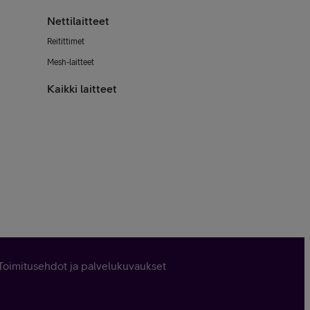
Nettilaitteet
Reitittimet
Mesh-laitteet
Kaikki laitteet
Toimitusehdot ja palvelukuvaukset