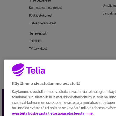
Tietokoneet
Urheiluku
Kannettavat tietokoneet
Langallis
Pöytätietokoneet
Tietokonetarvikkeet
Televisiot
Televisiot
TV-tarvikkeet
Käytämme sivustollamme evästeitä
Käytämme sivustollamme evästeitä ja vastaavia teknologioita kä
toiminnallisiin, tilastollisiin ja markkinointitarkoituksiin. Voit hallin
Tietosuoja ja -turva
Tilaukse
sisältävät kolmansien osapuolien evästeitä ja merkitsevät tietojen s
hallinnoida evästeitä tai poistaa ne käytöstä milloin tahansa eväste
evästeitä koskevasta tietosuojaselosteestamme.