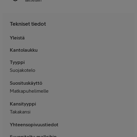
Tekniset tiedot
Yleistä
Kantolaukku
Tyyppi
Suojakotelo
Suosituskäyttö
Matkapuhelimelle
Kansityyppi
Takakansi
Yhteensopivuustiedot
Suunniteltu malleihin