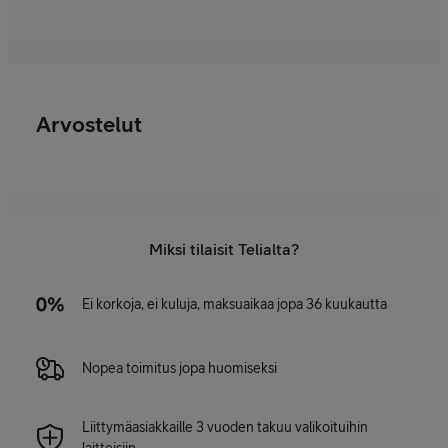
Arvostelut
Miksi tilaisit Telialta?
Ei korkoja, ei kuluja, maksuaikaa jopa 36 kuukautta
Nopea toimitus jopa huomiseksi
Liittymäasiakkaille 3 vuoden takuu valikoituihin
laitteisiin