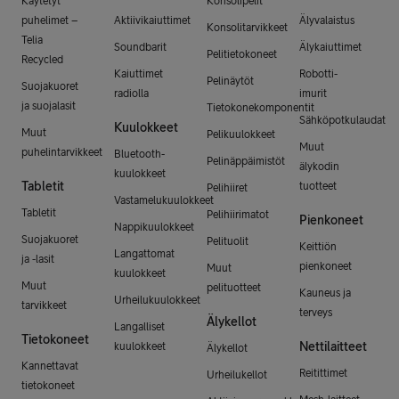
Käytetyt
Konsolipelit
puhelimet –
Aktiivikaiuttimet
Älyvalaistus
Konsolitarvikkeet
Telia
Soundbarit
Älykaiuttimet
Pelitietokoneet
Recycled
Kaiuttimet
Robotti-
Pelinäytöt
Suojakuoret
radiolla
imurit
ja suojalasit
Tietokonekomponentit
Sähköpotkulaudat
Kuulokkeet
Muut
Pelikuulokkeet
Muut
puhelintarvikkeet
Bluetooth-
Pelinäppäimistöt
älykodin
kuulokkeet
Tabletit
tuotteet
Pelihiiret
Vastamelukuulokkeet
Tabletit
Pelihiirimatot
Pienkoneet
Nappikuulokkeet
Suojakuoret
Pelituolit
Keittiön
Langattomat
ja -lasit
pienkoneet
Muut
kuulokkeet
Muut
pelituotteet
Kauneus ja
Urheilukuulokkeet
tarvikkeet
terveys
Älykellot
Langalliset
Tietokoneet
Nettilaitteet
kuulokkeet
Älykellot
Kannettavat
Reitittimet
Urheilukellot
tietokoneet