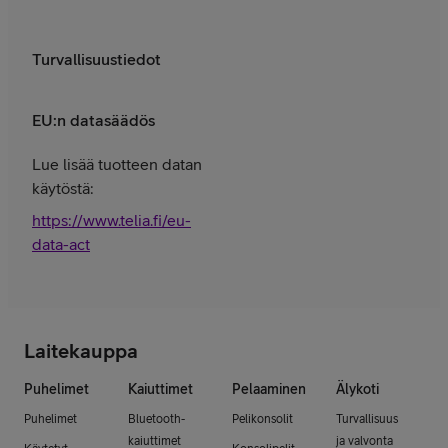
Turvallisuustiedot
EU:n datasäädös
Lue lisää tuotteen datan
käytöstä:
https://www.telia.fi/eu-
data-act
Laitekauppa
Puhelimet
Kaiuttimet
Pelaaminen
Älykoti
Puhelimet
Bluetooth-
Pelikonsolit
Turvallisuus
kaiuttimet
ja valvonta