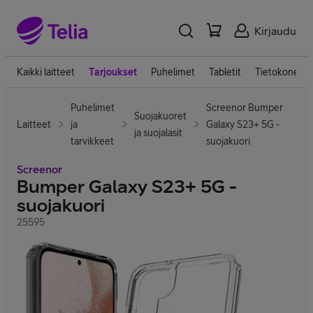
Kirjaudu
Kaikki laitteet
Tarjoukset
Puhelimet
Tabletit
Tietokoneet
Puhelimet
Screenor Bumper
Suojakuoret
Laitteet
ja
Galaxy S23+ 5G -
ja suojalasit
tarvikkeet
suojakuori
Screenor
Bumper Galaxy S23+ 5G -
suojakuori
25595