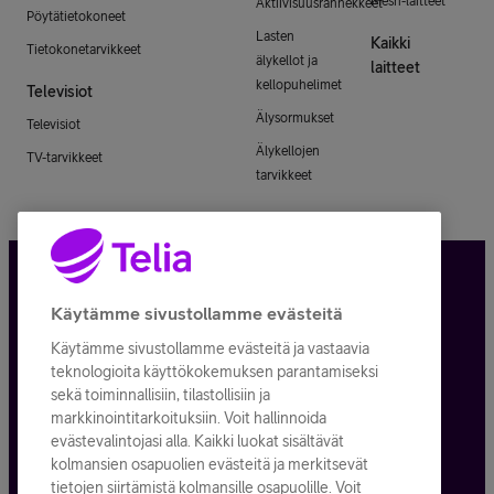
Mesh-laitteet
Aktiivisuusrannekkeet
Pöytätietokoneet
Lasten
Kaikki
Tietokonetarvikkeet
älykellot ja
laitteet
kellopuhelimet
Televisiot
Älysormukset
Televisiot
Älykellojen
TV-tarvikkeet
tarvikkeet
Tietosuoja ja -turva
Käytämme sivustollamme evästeitä
Käytämme sivustollamme evästeitä ja vastaavia
Tilauksen peruuttaminen
teknologioita käyttökokemuksen parantamiseksi
sekä toiminnallisiin, tilastollisiin ja
Käyttöehdot
markkinointitarkoituksiin. Voit hallinnoida
evästevalintojasi alla. Kaikki luokat sisältävät
Evästeiden käyttö
kolmansien osapuolien evästeitä ja merkitsevät
tietojen siirtämistä kolmansille osapuolille. Voit