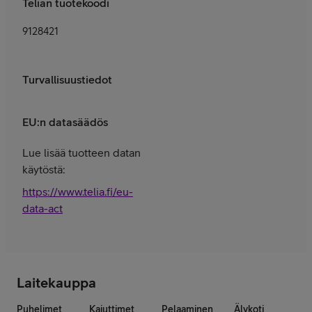
Telian tuotekoodi
9128421
Turvallisuustiedot
EU:n datasäädös
Lue lisää tuotteen datan
käytöstä:
https://www.telia.fi/eu-
data-act
Laitekauppa
Puhelimet
Kaiuttimet
Pelaaminen
Älykoti