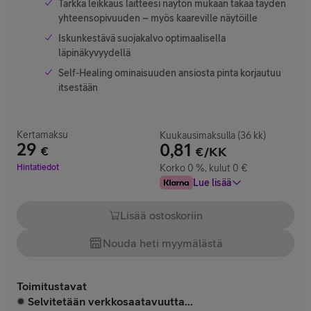
Tarkka leikkaus laitteesi näytön mukaan takaa täyden
yhteensopivuuden – myös kaareville näytöille
Iskunkestävä suojakalvo optimaalisella
läpinäkyvyydellä
Self-Healing ominaisuuden ansiosta pinta korjautuu
itsestään
Kertamaksu
Kuukausimaksulla (36 kk)
29
0,81
€
€/KK
Hinta 29 €
Hintatiedot
Korko 0 %, kulut 0 €
Lue lisää
Lisää ostoskoriin
Nouda heti myymälästä
Toimitustavat
Selvitetään verkkosaatavuutta...