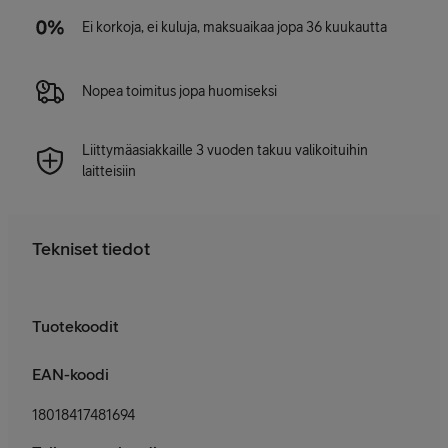
Ei korkoja, ei kuluja, maksuaikaa jopa 36 kuukautta
Nopea toimitus jopa huomiseksi
Liittymäasiakkaille 3 vuoden takuu valikoituihin
laitteisiin
Tekniset tiedot
Tuotekoodit
EAN-koodi
18018417481694