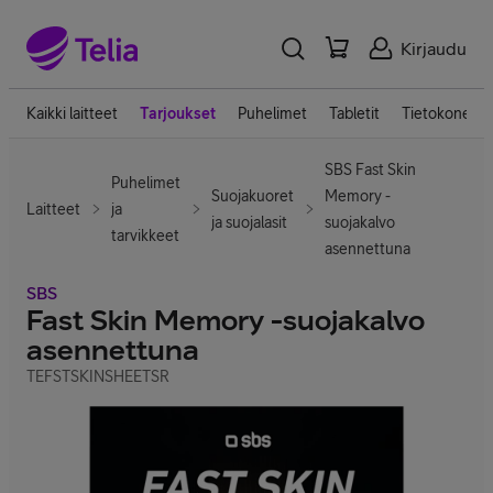
Kirjaudu
Kaikki laitteet
Tarjoukset
Puhelimet
Tabletit
Tietokoneet
SBS Fast Skin
Puhelimet
Suojakuoret
Memory -
Laitteet
ja
ja suojalasit
suojakalvo
tarvikkeet
asennettuna
SBS
Fast Skin Memory -suojakalvo
asennettuna
TEFSTSKINSHEETSR