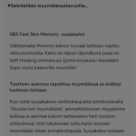
Selvitetään myymäläsaatavuutta...
SBS Fast Skin Memory -suojakalvo
Valitsemalla Memory kalvon turvaat laitteesi näytön
rikkoutumiselta. Kalvo on täysin läpinäkyvä jossa on
Self-Healing ominaisuus (pinta korjautuu itsestään).
Sopii myös kaareville reunoille!
Tuotteen asennus tapahtuu myymälässä ja sisältyy
tuotteen hintaan
Kun ostat suojakalvon verkkokaupasta toimitustavalla
“Nouda heti myymälästä”, ammattitaitoinen myyjämme
leikkaa ja asentaa kalvon laitteeseesi heti noudon
yhteydessä. Voit halutessasi tulla myös suoraan
myymälään ilman ennakkotilausta. Suojakalvo voidaan