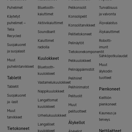
Puhelimet
Bluetooth-
Pelikonsolit
Turvallisuus
kaiuttimet
ja valvonta
Käytetyt
Konsolipelit
puhelimet –
Aktiivikaiuttimet
Älyvalaistus
Konsolitarvikkeet
Telia
Soundbarit
Älykaiuttimet
Pelitietokoneet
Recycled
Kaiuttimet
Robotti-
Pelinäytöt
Suojakuoret
radiolla
imurit
ja suojalasit
Tietokonekomponentit
Sähköpotkulaudat
Kuulokkeet
Muut
Pelikuulokkeet
Muut
puhelintarvikkeet
Bluetooth-
Pelinäppäimistöt
älykodin
kuulokkeet
Tabletit
tuotteet
Pelihiiret
Vastamelukuulokkeet
Tabletit
Pelihiirimatot
Pienkoneet
Nappikuulokkeet
Suojakuoret
Pelituolit
Keittiön
Langattomat
ja -lasit
pienkoneet
Muut
kuulokkeet
Muut
pelituotteet
Kauneus ja
Urheilukuulokkeet
tarvikkeet
terveys
Älykellot
Langalliset
Tietokoneet
Nettilaitteet
kuulokkeet
Älykellot