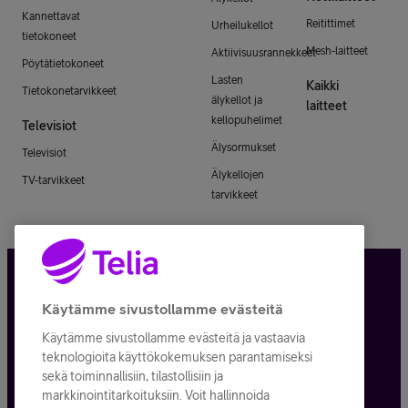
Kannettavat
Reitittimet
Urheilukellot
tietokoneet
Mesh-laitteet
Aktiivisuusrannekkeet
Pöytätietokoneet
Lasten
Kaikki
Tietokonetarvikkeet
älykellot ja
laitteet
kellopuhelimet
Televisiot
Älysormukset
Televisiot
Älykellojen
TV-tarvikkeet
tarvikkeet
Tietosuoja ja -turva
Käytämme sivustollamme evästeitä
Käytämme sivustollamme evästeitä ja vastaavia
Tilauksen peruuttaminen
teknologioita käyttökokemuksen parantamiseksi
sekä toiminnallisiin, tilastollisiin ja
Käyttöehdot
markkinointitarkoituksiin. Voit hallinnoida