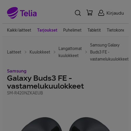
Kirjaudu
Kaikki laitteet
Tarjoukset
Puhelimet
Tabletit
Tietokoneet
Samsung Galaxy
Langattomat
Laitteet
Kuulokkeet
Buds3 FE -
kuulokkeet
vastamelukuulokkeet
Samsung
Galaxy Buds3 FE -
vastamelukuulokkeet
SM-R420NZKAEUB