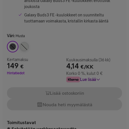
ansiosta Galaxy Buds3 FE -kuulokkeet erottuvat
joukosta
Galaxy Buds3 FE -kuulokkeet on suunniteltu
tuottamaan voimakasta, kristallin kirkasta ääntä
Väri
:
Musta
Kertamaksu
Kuukausimaksulla (36 kk)
149
4,14
€
€/KK
Hinta 149 €
Hintatiedot
Korko 0 %, kulut 0 €
Lue lisää
Lisää ostoskoriin
Nouda heti myymälästä
Toimitustavat
Selvitetään verkkosaatavuutta...