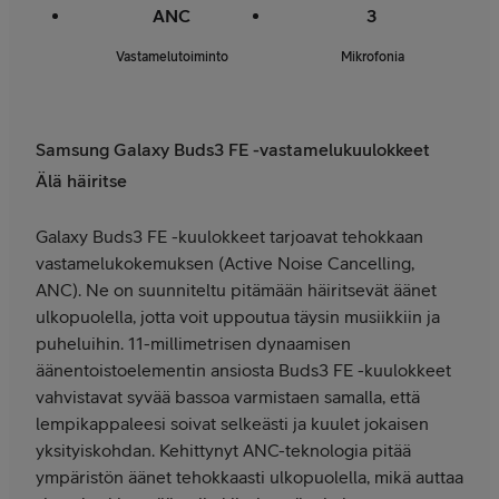
ANC
3
Vastamelutoiminto
Mikrofonia
Samsung Galaxy Buds3 FE -vastamelukuulokkeet
Älä häiritse
Galaxy Buds3 FE -kuulokkeet tarjoavat tehokkaan
vastamelukokemuksen (Active Noise Cancelling,
ANC). Ne on suunniteltu pitämään häiritsevät äänet
ulkopuolella, jotta voit uppoutua täysin musiikkiin ja
puheluihin. 11-millimetrisen dynaamisen
äänentoistoelementin ansiosta Buds3 FE -kuulokkeet
vahvistavat syvää bassoa varmistaen samalla, että
lempikappaleesi soivat selkeästi ja kuulet jokaisen
yksityiskohdan. Kehittynyt ANC-teknologia pitää
ympäristön äänet tehokkaasti ulkopuolella, mikä auttaa