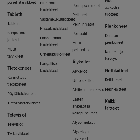
Muut
puhelintarvikkeet
Bluetooth-
Pelinäppäimistöt
älykodin
kuulokkeet
Tabletit
tuotteet
Pelihiiret
Vastamelukuulokkeet
Tabletit
Pelihiirimatot
Pienkoneet
Nappikuulokkeet
Suojakuoret
Pelituolit
Keittiön
Langattomat
ja -lasit
pienkoneet
Muut
kuulokkeet
Muut
pelituotteet
Kauneus ja
Urheilukuulokkeet
tarvikkeet
terveys
Älykellot
Langalliset
Tietokoneet
Nettilaitteet
kuulokkeet
Älykellot
Kannettavat
Reitittimet
Urheilukellot
tietokoneet
Mesh-laitteet
Aktiivisuusrannekkeet
Pöytätietokoneet
Lasten
Kaikki
Tietokonetarvikkeet
älykellot ja
laitteet
kellopuhelimet
Televisiot
Älysormukset
Televisiot
Älykellojen
TV-tarvikkeet
tarvikkeet