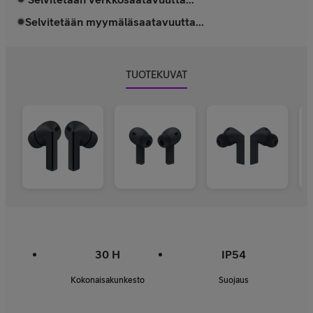
Selvitetään myymäläsaatavuutta...
TUOTEKUVAT
30 H
IP54
Kokonaisakunkesto
Suojaus