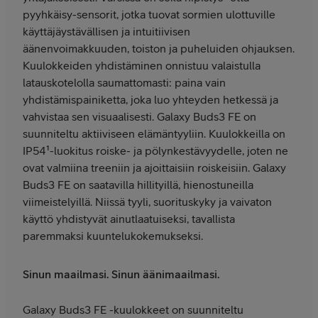
pyyhkäisy-sensorit, jotka tuovat sormien ulottuville
käyttäjäystävällisen ja intuitiivisen
äänenvoimakkuuden, toiston ja puheluiden ohjauksen.
Kuulokkeiden yhdistäminen onnistuu valaistulla
latauskotelolla saumattomasti: paina vain
yhdistämispainiketta, joka luo yhteyden hetkessä ja
vahvistaa sen visuaalisesti. Galaxy Buds3 FE on
suunniteltu aktiiviseen elämäntyyliin. Kuulokkeilla on
IP54¹-luokitus roiske- ja pölynkestävyydelle, joten ne
ovat valmiina treeniin ja ajoittaisiin roiskeisiin. Galaxy
Buds3 FE on saatavilla hillityillä, hienostuneilla
viimeistelyillä. Niissä tyyli, suorituskyky ja vaivaton
käyttö yhdistyvät ainutlaatuiseksi, tavallista
paremmaksi kuuntelukokemukseksi.
Sinun maailmasi. Sinun äänimaailmasi.
Galaxy Buds3 FE -kuulokkeet on suunniteltu