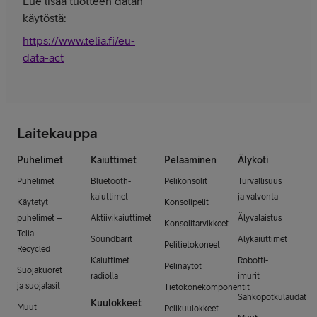
Lue lisää tuotteen datan
käytöstä:
https://www.telia.fi/eu-
data-act
Laitekauppa
Puhelimet
Kaiuttimet
Pelaaminen
Älykoti
Puhelimet
Bluetooth-
Pelikonsolit
Turvallisuus
kaiuttimet
ja valvonta
Käytetyt
Konsolipelit
puhelimet –
Aktiivikaiuttimet
Älyvalaistus
Konsolitarvikkeet
Telia
Soundbarit
Älykaiuttimet
Pelitietokoneet
Recycled
Kaiuttimet
Robotti-
Pelinäytöt
Suojakuoret
radiolla
imurit
ja suojalasit
Tietokonekomponentit
Sähköpotkulaudat
Kuulokkeet
Muut
Pelikuulokkeet