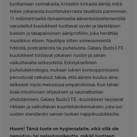
tuottamaan voimakasta, kristallin kirkasta ääntä, mikä
tekee jokaisesta kuuntelukerrasta tavallista paremman.
11-millimetrisellä dynaamisella äänentoistoelementillä
varustellut kuulokkeet tuottavat syvän ja täyteläisen
basson ja tasapainoisen ääniprofiilin, joka herättää
musiikkisi eloon. Nautitpa sitten viimeisimmistä
hiteistä, podcasteista tai puheluista, Galaxy Buds3 FE -
kuulokkeet toistavat jokaisen nuotin ja sanan
vaikuttavalla selkeydellä. Edistyksellinen
puheluteknologia, mukaan lukien koneoppimiseen
perustuvat ratkaisut, takaa, että äänesi kuuluu aina
selkeästi myös meluisissa ympäristöissä. Kun tähän
lisää intuitiivisen ohjauksen ja saumattoman
yhdistämisen, Galaxy Buds3 FE -kuulokkeet tarjoavat
rikkaan ja vaikuttavan kuuntelukokemuksen, joka luo
uuden standardin saman luokan nappikuulokkeille.
Huom! Tämä tuote on hygienialaite, eikä sillä ole
peruutus- tai palautusoikeutta, mikäli tuotteen