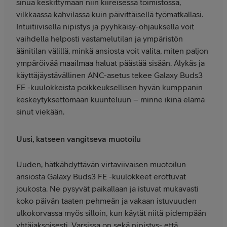
sinua keskittymään niin kiireisessä toimistossa,
vilkkaassa kahvilassa kuin päivittäisellä työmatkallasi.
Intuitiivisella nipistys ja pyyhkäisy-ohjauksella voit
vaihdella helposti vastamelutilan ja ympäristön
äänitilan välillä, minkä ansiosta voit valita, miten paljon
ympäröivää maailmaa haluat päästää sisään. Älykäs ja
käyttäjäystävällinen ANC-asetus tekee Galaxy Buds3
FE -kuulokkeista poikkeuksellisen hyvän kumppanin
keskeytyksettömään kuunteluun – minne ikinä elämä
sinut viekään.
Uusi, katseen vangitseva muotoilu
Uuden, hätkähdyttävän virtaviivaisen muotoilun
ansiosta Galaxy Buds3 FE -kuulokkeet erottuvat
joukosta. Ne pysyvät paikallaan ja istuvat mukavasti
koko päivän taaten pehmeän ja vakaan istuvuuden
ulkokorvassa myös silloin, kun käytät niitä pidempään
yhtäjaksoisesti. Varsissa on sekä nipistys- että