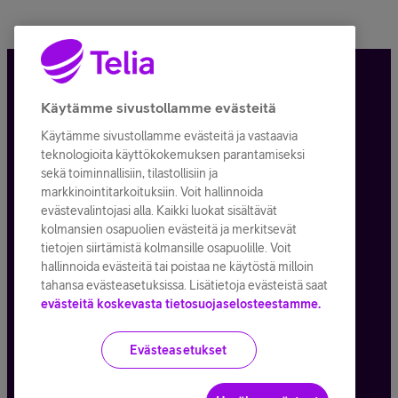
Tietosuoja ja -turva
Käytämme sivustollamme evästeitä
Käytämme sivustollamme evästeitä ja vastaavia
Tilauksen peruuttaminen
teknologioita käyttökokemuksen parantamiseksi
sekä toiminnallisiin, tilastollisiin ja
Käyttöehdot
markkinointitarkoituksiin. Voit hallinnoida
evästevalintojasi alla. Kaikki luokat sisältävät
Evästeiden käyttö
kolmansien osapuolien evästeitä ja merkitsevät
tietojen siirtämistä kolmansille osapuolille. Voit
Toimitusehdot ja palvelukuvaukset
hallinnoida evästeitä tai poistaa ne käytöstä milloin
tahansa evästeasetuksissa. Lisätietoja evästeistä saat
evästeitä koskevasta tietosuojaselosteestamme.
Kaikki hinnat ALV
25,5
%
Evästeasetukset
© Telia Company
2026