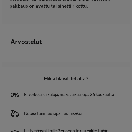
pakkaus on avattu tai sinetti rikottu.
Arvostelut
Miksi tilaisit Telialta?
Ei korkoja, ei kuluja, maksuaikaa jopa 36 kuukautta
Nopea toimitus jopa huomiseksi
Liittymäasiakkaille 3 vuoden takuu valikoituihin