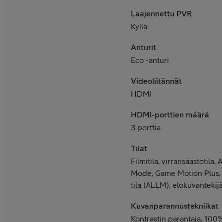
Laajennettu PVR
Kyllä
Anturit
Eco -anturi
Videoliitännät
HDMI
HDMI-porttien määrä
3 porttia
Tilat
Filmitila, virransäästötil
Mode, Game Motion Plus, 
tila (ALLM), elokuvantekijä
Kuvanparannustekniikat
Kontrastin parantaja, 100%