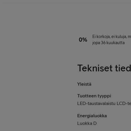
Ei korkoja, ei kuluja,
jopa 36 kuukautta
Tekniset tie
Yleistä
Tuotteen tyyppi
LED-taustavalaistu LCD-te
Energialuokka
Luokka D