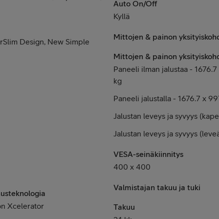
Auto On/Off
Kyllä
Mittojen & painon yksityiskoh
AirSlim Design, New Simple
Mittojen & painon yksityiskoh
Paneeli ilman jalustaa -
1676.7
kg
Paneeli jalustalla -
1676.7 x 99
Jalustan leveys ja syvyys (kap
Jalustan leveys ja syvyys (leve
VESA-seinäkiinnitys
400 x 400
Valmistajan takuu ja tuki
nusteknologia
on Xcelerator
Takuu