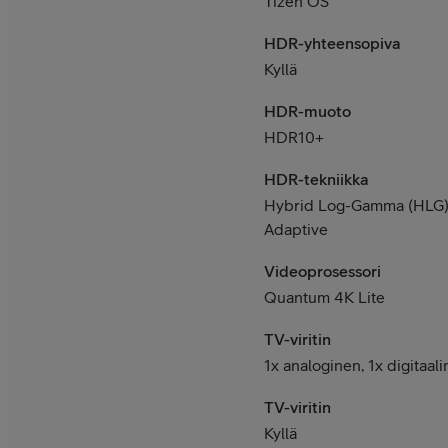
Tizen OS
HDR-yhteensopiva
Kyllä
HDR-muoto
HDR10+
HDR-tekniikka
Hybrid Log-Gamma (HLG
Adaptive
Videoprosessori
Quantum 4K Lite
TV-viritin
1x analoginen, 1x digitaal
TV-viritin
Kyllä