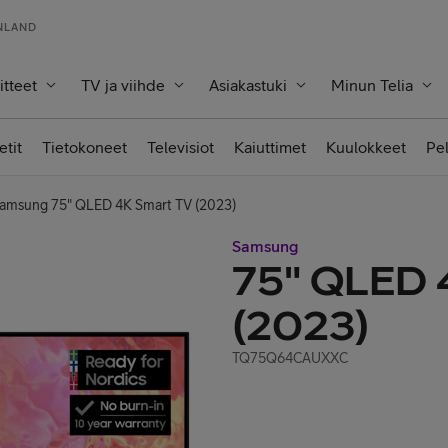
INLAND
itteet
TV ja viihde
Asiakastuki
Minun Telia
etit
Tietokoneet
Televisiot
Kaiuttimet
Kuulokkeet
Pe
amsung 75" QLED 4K Smart TV (2023)
Samsung
75" QLED 
(2023)
TQ75Q64CAUXXC