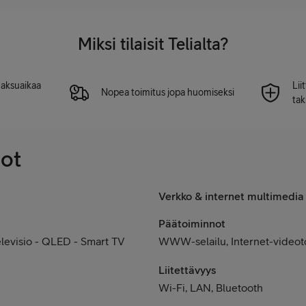
Miksi tilaisit Telialta?
 maksuaikaa
Lii
Nopea toimitus jopa huomiseksi
tak
dot
Verkko & internet multimedia
Päätoiminnot
levisio - QLED - Smart TV
WWW-selailu, Internet-videot
Liitettävyys
Wi-Fi, LAN, Bluetooth