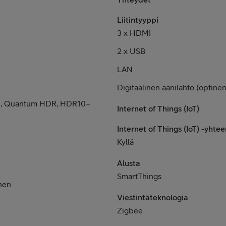
Liitintyyppi
3 x HDMI
2 x USB
LAN
Digitaalinen äänilähtö (optinen
), Quantum HDR, HDR10+
Internet of Things (IoT)
Internet of Things (IoT) -yhte
Kyllä
Alusta
SmartThings
inen
Viestintäteknologia
Zigbee