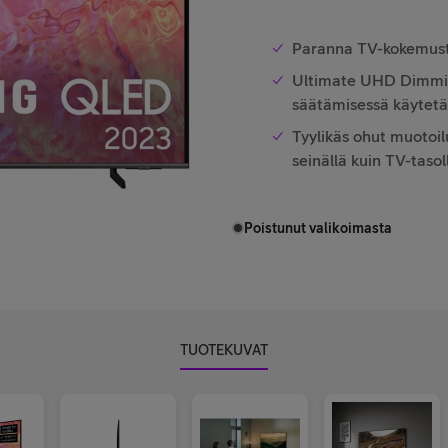
Paranna TV-kokemusta 
Ultimate UHD Dimming
säätämisessä käytet
Tyylikäs ohut muotoil
seinällä kuin TV-tasol
Poistunut valikoimasta
TUOTEKUVAT