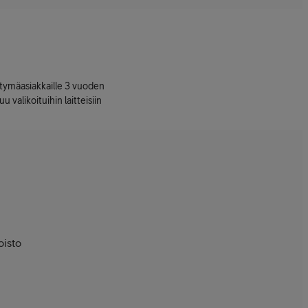
ttymäasiakkaille 3 vuoden
uu valikoituihin laitteisiin
oisto