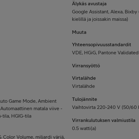
Älykäs avustaja
Google Assistant, Alexa, Bixby (
kielillä ja joissakin maissa)
Muuta
Yhteensopivuusstandardit
VDE, HGiG, Pantone Validated
Virransyöttö
Virtalähde
Virtalähde
Tulojännite
a, Auto Game Mode, Ambient
Vaihtovirta 220-240 V (50/60 
Automaattinen matala viive -
-tila, HGIG-tila
Virrankulutuksen valmiustila
0.5 watti(a)
 Color Volume, miljardi väriä,