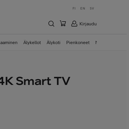
FI
EN
SV
Kirjaudu
laaminen
Älykellot
Älykoti
Pienkoneet
Nettilaitteet
4K Smart TV