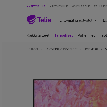
YKSITYISILLE
YRITYKSILLE
WHOLESALE
TELIA F
Liittymät ja palvelut
La
Kaikki laitteet
Tarjoukset
Puhelimet
Tabl
Laitteet
Televisiot ja tarvikkeet
Televisiot
S