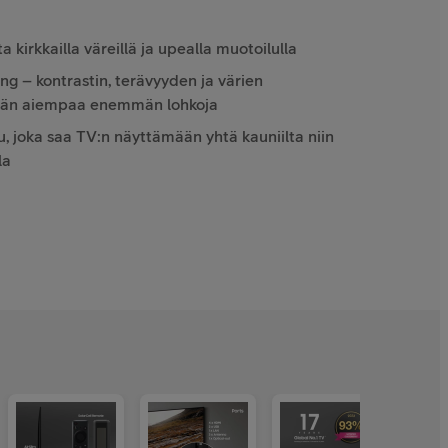
kirkkailla väreillä ja upealla muotoilulla
 – kontrastin, terävyyden ja värien
ään aiempaa enemmän lohkoja
u, joka saa TV:n näyttämään yhtä kauniilta niin
la