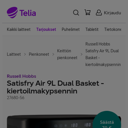
Kirjaudu
Kaikki laitteet
Tarjoukset
Puhelimet
Tabletit
Tietokoneet
Russell Hobbs
Keittiön
Satisfry Air 9L Dual
Laitteet
Pienkoneet
pienkoneet
Basket -
kiertoilmakypsennin
Russell Hobbs
Satisfry Air 9L Dual Basket -
kiertoilmakypsennin
27680-56
Säästä
70 €