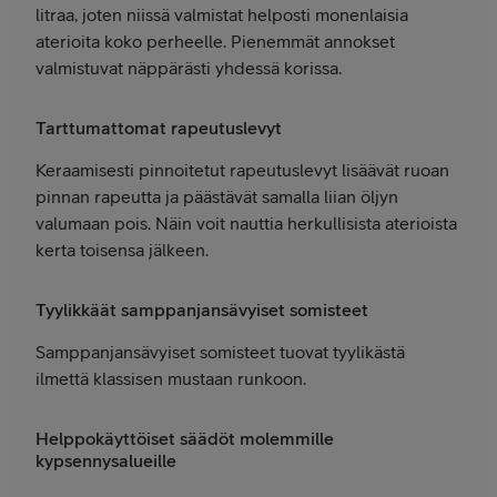
litraa, joten niissä valmistat helposti monenlaisia
aterioita koko perheelle. Pienemmät annokset
valmistuvat näppärästi yhdessä korissa.
Tarttumattomat rapeutuslevyt
Keraamisesti pinnoitetut rapeutuslevyt lisäävät ruoan
pinnan rapeutta ja päästävät samalla liian öljyn
valumaan pois. Näin voit nauttia herkullisista aterioista
kerta toisensa jälkeen.
Tyylikkäät samppanjansävyiset somisteet
Samppanjansävyiset somisteet tuovat tyylikästä
ilmettä klassisen mustaan runkoon.
Helppokäyttöiset säädöt molemmille
kypsennysalueille