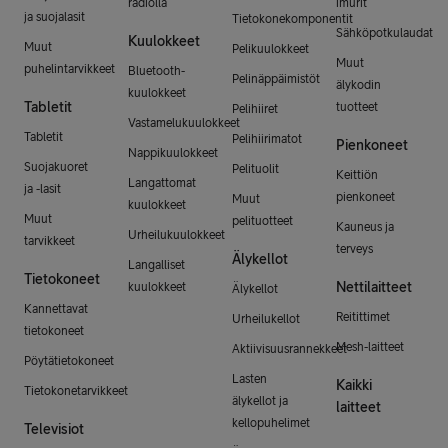
radiolla
imurit
ja suojalasit
Tietokonekomponentit
Sähköpotkulaudat
Kuulokkeet
Muut
Pelikuulokkeet
Muut
puhelintarvikkeet
Bluetooth-
Pelinäppäimistöt
älykodin
kuulokkeet
Tabletit
tuotteet
Pelihiiret
Vastamelukuulokkeet
Tabletit
Pelihiirimatot
Pienkoneet
Nappikuulokkeet
Suojakuoret
Pelituolit
Keittiön
Langattomat
ja -lasit
pienkoneet
Muut
kuulokkeet
Muut
pelituotteet
Kauneus ja
Urheilukuulokkeet
tarvikkeet
terveys
Älykellot
Langalliset
Tietokoneet
Nettilaitteet
kuulokkeet
Älykellot
Kannettavat
Reitittimet
Urheilukellot
tietokoneet
Mesh-laitteet
Aktiivisuusrannekkeet
Pöytätietokoneet
Lasten
Kaikki
Tietokonetarvikkeet
älykellot ja
laitteet
kellopuhelimet
Televisiot