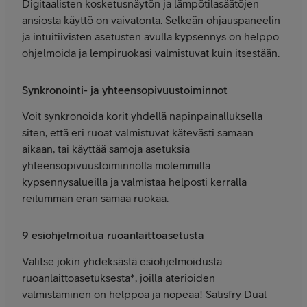
Digitaalisten kosketusnäytön ja lämpötilasäätöjen
ansiosta käyttö on vaivatonta. Selkeän ohjauspaneelin
ja intuitiivisten asetusten avulla kypsennys on helppo
ohjelmoida ja lempiruokasi valmistuvat kuin itsestään.
Synkronointi- ja yhteensopivuustoiminnot
Voit synkronoida korit yhdellä napinpainalluksella
siten, että eri ruoat valmistuvat kätevästi samaan
aikaan, tai käyttää samoja asetuksia
yhteensopivuustoiminnolla molemmilla
kypsennysalueilla ja valmistaa helposti kerralla
reilumman erän samaa ruokaa.
9 esiohjelmoitua ruoanlaittoasetusta
Valitse jokin yhdeksästä esiohjelmoidusta
ruoanlaittoasetuksesta*, joilla aterioiden
valmistaminen on helppoa ja nopeaa! Satisfry Dual