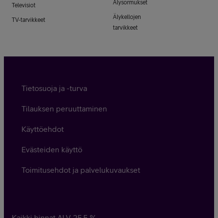
Älysormukset
Televisiot
Älykellojen
TV-tarvikkeet
tarvikkeet
Tietosuoja ja -turva
Tilauksen peruuttaminen
Käyttöehdot
Evästeiden käyttö
Toimitusehdot ja palvelukuvaukset
Kaikki hinnat ALV
25,5
%