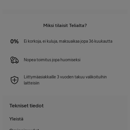
Miksi tilaisit Telialta?
Ei korkoja, ei kuluja, maksuaikaa jopa 36 kuukautta
Nopea toimitus jopa huomiseksi
Liittymäasiakkaille 3 vuoden takuu valikoituihin
laitteisiin
Tekniset tiedot
Yleistä