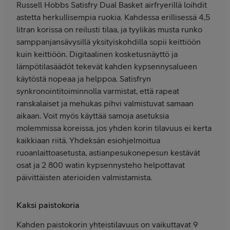
Russell Hobbs Satisfry Dual Basket airfryerillä loihdit
astetta herkullisempia ruokia. Kahdessa erillisessä 4,5
litran korissa on reilusti tilaa, ja tyylikäs musta runko
samppanjansävysillä yksityiskohdilla sopii keittiöön
kuin keittiöön. Digitaalinen kosketusnäyttö ja
lämpötilasäädöt tekevät kahden kypsennysalueen
käytöstä nopeaa ja helppoa. Satisfryn
synkronointitoiminnolla varmistat, että rapeat
ranskalaiset ja mehukas pihvi valmistuvat samaan
aikaan. Voit myös käyttää samoja asetuksia
molemmissa koreissa, jos yhden korin tilavuus ei kerta
kaikkiaan riitä. Yhdeksän esiohjelmoitua
ruoanlaittoasetusta, astianpesukonepesun kestävät
osat ja 2 800 watin kypsennysteho helpottavat
päivittäisten aterioiden valmistamista.
Kaksi paistokoria
Kahden paistokorin yhteistilavuus on vaikuttavat 9