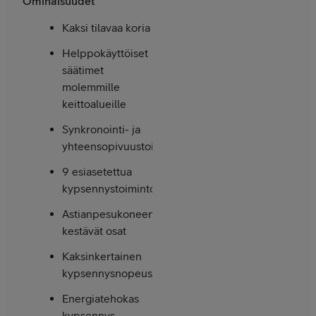
Ominaisuudet
Kaksi tilavaa koria
Helppokäyttöiset
säätimet
molemmille
keittoalueille
Synkronointi- ja
yhteensopivuustoiminnot
9 esiasetettua
kypsennystoimintoa
Astianpesukoneen
kestävät osat
Kaksinkertainen
kypsennysnopeus
Energiatehokas
kypsennys