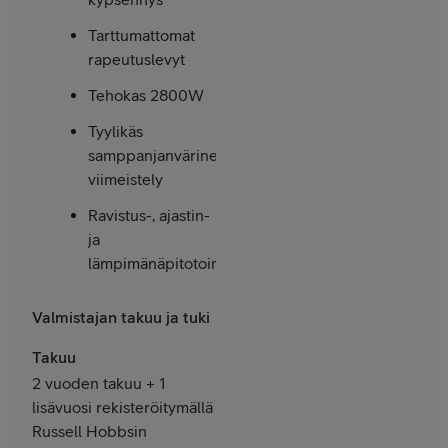
Tarttumattomat
rapeutuslevyt
Tehokas 2800W
Tyylikäs
samppanjanvärinen
viimeistely
Ravistus-, ajastin-
ja
lämpimänäpitotoiminto
Valmistajan takuu ja tuki
Takuu
2 vuoden takuu + 1
lisävuosi rekisteröitymällä
Russell Hobbsin