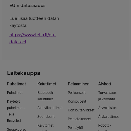
EU:n datasäädös
Lue lisää tuotteen datan
käytöstä:
https://www.telia.fi/eu-
data-act
Laitekauppa
Puhelimet
Kaiuttimet
Pelaaminen
Älykoti
Puhelimet
Bluetooth-
Pelikonsolit
Turvallisuus
kaiuttimet
ja valvonta
Käytetyt
Konsolipelit
puhelimet –
Aktiivikaiuttimet
Älyvalaistus
Konsolitarvikkeet
Telia
Soundbarit
Älykaiuttimet
Pelitietokoneet
Recycled
Kaiuttimet
Robotti-
Pelinäytöt
Suojakuoret