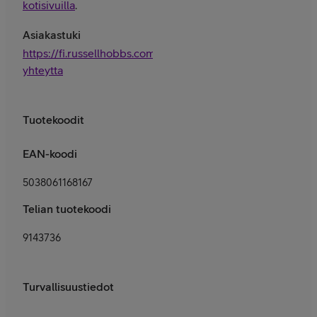
kotisivuilla
.
Asiakastuki
https://fi.russellhobbs.com/ota-
yhteytta
Tuotekoodit
EAN-koodi
5038061168167
Telian tuotekoodi
9143736
Turvallisuustiedot