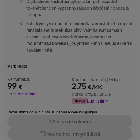
Digitaalinen kosketusnäyttö ja lämpötilasäädöt
tekevät kahden kypsennysalueen käytöstä nopeaa ja
helppoa
Satisfryn synkronointitoiminnolla varmistat, että rapeat
ranskalaiset ja mehukas pihvi valmistuvat samaan
aikaan – voit myös käyttää samoja asetuksia
molemmissa koreissa, jos yhden korin tilavuus ei kerta
kaikkiaan riitä
Väri
:
Musta
Kertamaksu
Kuukausimaksulla (36 kk)
99
2,75
€
€/KK
Hinta 99 €
169
€
Hintatiedot
Korko 0 %, kulut 0 €
Vertailuhinta 169 €
Lue lisää
Vertailuhinta on alin hinta 30 päivää ennen kampanjaa.
Lisää ostoskoriin
Nouda heti myymälästä