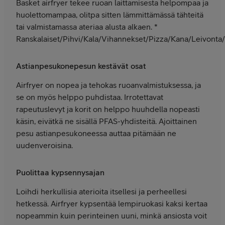
Basket airfryer tekee ruoan laittamisesta helpompaa ja
huolettomampaa, olitpa sitten lämmittämässä tähteitä
tai valmistamassa ateriaa alusta alkaen. *
Ranskalaiset/Pihvi/Kala/Vihannekset/Pizza/Kana/Leivonta
Astianpesukonepesun kestävät osat
Airfryer on nopea ja tehokas ruoanvalmistuksessa, ja
se on myös helppo puhdistaa. Irrotettavat
rapeutuslevyt ja korit on helppo huuhdella nopeasti
käsin, eivätkä ne sisällä PFAS-yhdisteitä. Ajoittainen
pesu astianpesukoneessa auttaa pitämään ne
uudenveroisina.
Puolittaa kypsennysajan
Loihdi herkullisia aterioita itsellesi ja perheellesi
hetkessä. Airfryer kypsentää lempiruokasi kaksi kertaa
nopeammin kuin perinteinen uuni, minkä ansiosta voit