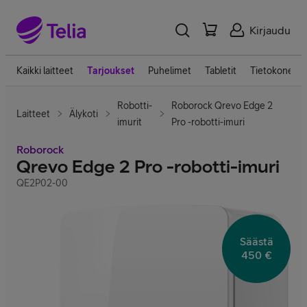
Kirjaudu
Kaikki laitteet
Tarjoukset
Puhelimet
Tabletit
Tietokoneet
Robotti-
Roborock Qrevo Edge 2
Laitteet
Älykoti
imurit
Pro -robotti-imuri
Roborock
Qrevo Edge 2 Pro -robotti-imuri
QE2P02-00
Säästä
450 €