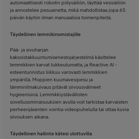
automaattisesti robotin pölysäiliön, täyttää vesisäiliön
ja annostelee pesuainetta, mikä mahdollistaa jopa 65
päivän käytön ilman manuaalisia toimenpiteitä.
Täydellinen lemmikinomistajille
Pää- ja sivuharjan
kaksoistakkuuntumisenestojärjestelmä käsittelee
lemmikkien karvat tukkeutumatta, ja Reactive AI -
esteentunnistus liikkuu varovasti lemmikkien
ympärillä. Moppien kuumavesipesu ja
lämminilmakuivaus pitävät siivousvälineet
hygieenisinä. Lemmikkiystävällisten
sovellusominaisuuksien avulla voit tarkistaa karvaisten
perheenjäsenten vointia videopuhelulla tai ottaa kuvia
siivouksen aikana.
Täydellinen hallinta kätesi ulottuvilla