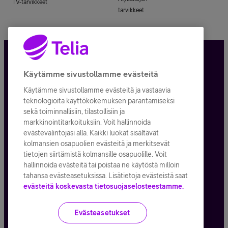
TV-tarvikkeet
tarvikkeet
Tietosuoja ja -turva
Käytämme sivustollamme evästeitä
Käytämme sivustollamme evästeitä ja vastaavia
Tilauksen peruuttaminen
teknologioita käyttökokemuksen parantamiseksi
sekä toiminnallisiin, tilastollisiin ja
Käyttöehdot
markkinointitarkoituksiin. Voit hallinnoida
evästevalintojasi alla. Kaikki luokat sisältävät
Evästeiden käyttö
kolmansien osapuolien evästeitä ja merkitsevät
tietojen siirtämistä kolmansille osapuolille. Voit
Toimitusehdot ja palvelukuvaukset
hallinnoida evästeitä tai poistaa ne käytöstä milloin
tahansa evästeasetuksissa. Lisätietoja evästeistä saat
evästeitä koskevasta tietosuojaselosteestamme.
Kaikki hinnat ALV
25,5
%
Evästeasetukset
© Telia Company
2026