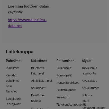
Lue lisää tuotteen datan
käytöstä:
https://www.telia.fi/eu-
data-act
Laitekauppa
Puhelimet
Kaiuttimet
Pelaaminen
Älykoti
Puhelimet
Bluetooth-
Pelikonsolit
Turvallisuus
kaiuttimet
ja valvonta
Käytetyt
Konsolipelit
puhelimet –
Aktiivikaiuttimet
Älyvalaistus
Konsolitarvikkeet
Telia
Soundbarit
Älykaiuttimet
Pelitietokoneet
Recycled
Kaiuttimet
Robotti-
Pelinäytöt
Suojakuoret
radiolla
imurit
ja suojalasit
Tietokonekomponentit
Sähköpotkulaudat