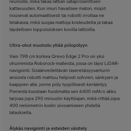
reunoille, mikä takaa lattian sataprosenttisen
kattavuuden. Kun imuri havaitsee maton, mopit
nousevat automaattisesti tai robotti irrottaa ne
telakassa, mikä suojaa mattoja kosteudelta ja takaa
täydellisen lopputuloksen kovilla lattioilla.
Ultra-ohut muotoilu yltää piilopölyyn
Vain 7,98 cm korkea Qrevo Edge 2 Pro on yksi
ohuimmista Roborock-malleista, jossa on täysi LiDAR-
navigointi. Sisäänvedettävän laseretäisyysanturin
ansiosta robotti mahtuu helposti sohvien, sänkyjen ja
kaappien alle, jonne pöly tyypillisesti kerääntyy.
Pienestä koostaan huolimatta sen 6400 mAh:n akku
tarjoaa jopa 290 minuutin käyttöajan, mikä riittää jopa
400 neliömetrin kodin siivoamiseen yhdellä
latauksella.
Älykäs navigointi ja esteiden väistely