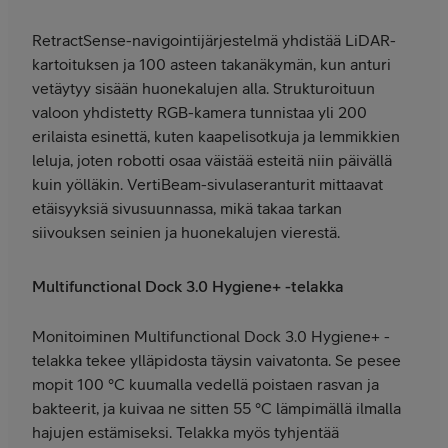
RetractSense-navigointijärjestelmä yhdistää LiDAR-
kartoituksen ja 100 asteen takanäkymän, kun anturi
vetäytyy sisään huonekalujen alla. Strukturoituun
valoon yhdistetty RGB-kamera tunnistaa yli 200
erilaista esinettä, kuten kaapelisotkuja ja lemmikkien
leluja, joten robotti osaa väistää esteitä niin päivällä
kuin yölläkin. VertiBeam-sivulaseranturit mittaavat
etäisyyksiä sivusuunnassa, mikä takaa tarkan
siivouksen seinien ja huonekalujen vierestä.
Multifunctional Dock 3.0 Hygiene+ -telakka
Monitoiminen Multifunctional Dock 3.0 Hygiene+ -
telakka tekee ylläpidosta täysin vaivatonta. Se pesee
mopit 100 °C kuumalla vedellä poistaen rasvan ja
bakteerit, ja kuivaa ne sitten 55 °C lämpimällä ilmalla
hajujen estämiseksi. Telakka myös tyhjentää