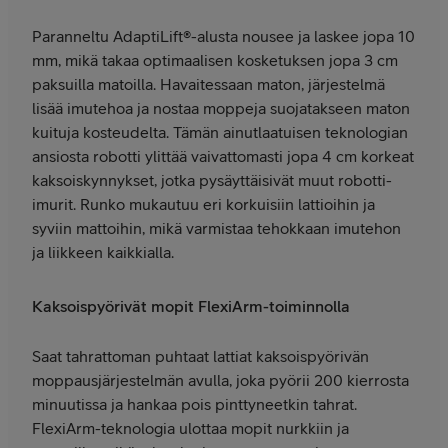
Paranneltu AdaptiLift®-alusta nousee ja laskee jopa 10
mm, mikä takaa optimaalisen kosketuksen jopa 3 cm
paksuilla matoilla. Havaitessaan maton, järjestelmä
lisää imutehoa ja nostaa moppeja suojatakseen maton
kuituja kosteudelta. Tämän ainutlaatuisen teknologian
ansiosta robotti ylittää vaivattomasti jopa 4 cm korkeat
kaksoiskynnykset, jotka pysäyttäisivät muut robotti-
imurit. Runko mukautuu eri korkuisiin lattioihin ja
syviin mattoihin, mikä varmistaa tehokkaan imutehon
ja liikkeen kaikkialla.
Kaksoispyörivät mopit FlexiArm-toiminnolla
Saat tahrattoman puhtaat lattiat kaksoispyörivän
moppausjärjestelmän avulla, joka pyörii 200 kierrosta
minuutissa ja hankaa pois pinttyneetkin tahrat.
FlexiArm-teknologia ulottaa mopit nurkkiin ja