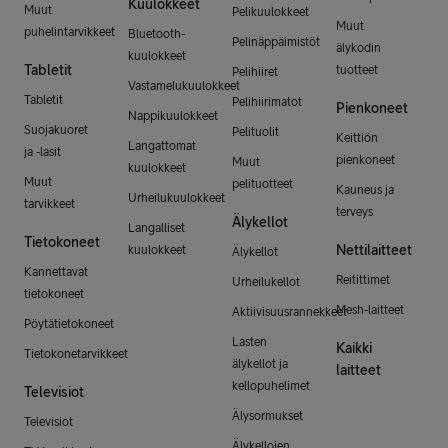
Kuulokkeet
Muut
Pelikuulokkeet
Muut
puhelintarvikkeet
Bluetooth-
Pelinäppäimistöt
älykodin
kuulokkeet
Tabletit
tuotteet
Pelihiiret
Vastamelukuulokkeet
Tabletit
Pelihiirimatot
Pienkoneet
Nappikuulokkeet
Suojakuoret
Pelituolit
Keittiön
Langattomat
ja -lasit
pienkoneet
Muut
kuulokkeet
Muut
pelituotteet
Kauneus ja
Urheilukuulokkeet
tarvikkeet
terveys
Älykellot
Langalliset
Tietokoneet
Nettilaitteet
kuulokkeet
Älykellot
Kannettavat
Reitittimet
Urheilukellot
tietokoneet
Mesh-laitteet
Aktiivisuusrannekkeet
Pöytätietokoneet
Lasten
Kaikki
Tietokonetarvikkeet
älykellot ja
laitteet
kellopuhelimet
Televisiot
Älysormukset
Televisiot
Älykellojen