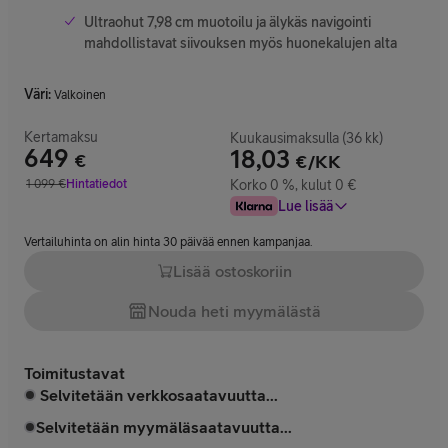
Ultraohut 7,98 cm muotoilu ja älykäs navigointi
mahdollistavat siivouksen myös huonekalujen alta
Väri
:
Valkoinen
Kertamaksu
Kuukausimaksulla (36 kk)
649
18,03
€
€/KK
Hinta 649 €
1 099
€
Hintatiedot
Korko 0 %, kulut 0 €
Vertailuhinta 1 099 €
Lue lisää
Vertailuhinta on alin hinta 30 päivää ennen kampanjaa.
Lisää ostoskoriin
Nouda heti myymälästä
Toimitustavat
Selvitetään verkkosaatavuutta...
Selvitetään myymäläsaatavuutta...