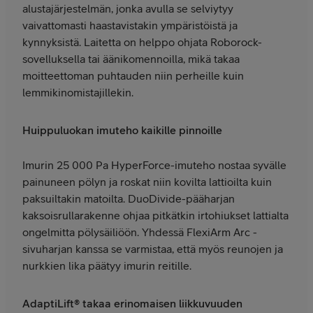
alustajärjestelmän, jonka avulla se selviytyy
vaivattomasti haastavistakin ympäristöistä ja
kynnyksistä. Laitetta on helppo ohjata Roborock-
sovelluksella tai äänikomennoilla, mikä takaa
moitteettoman puhtauden niin perheille kuin
lemmikinomistajillekin.
Huippuluokan imuteho kaikille pinnoille
Imurin 25 000 Pa HyperForce-imuteho nostaa syvälle
painuneen pölyn ja roskat niin kovilta lattioilta kuin
paksuiltakin matoilta. DuoDivide-pääharjan
kaksoisrullarakenne ohjaa pitkätkin irtohiukset lattialta
ongelmitta pölysäiliöön. Yhdessä FlexiArm Arc -
sivuharjan kanssa se varmistaa, että myös reunojen ja
nurkkien lika päätyy imurin reitille.
AdaptiLift® takaa erinomaisen liikkuvuuden