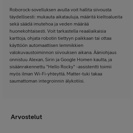
Roborock-sovelluksen avulla voit hallita siivousta
täydellisesti: mukauta aikatauluja, määritä kieltoalueita
sekä säädä imutehoa ja veden määrää
huonekohtaisesti. Voit tarkastella reaaliaikaisia
karttoja, ohjata robotin tiettyyn paikkaan tai ottaa
käyttöön automaattisen lemmikkien
valokuvaustoiminnon siivouksen aikana. Ääniohjaus
onnistuu Alexan, Sirin ja Google Homen kautta, ja
sisäänrakennettu "Hello Rocky" -assistentti toimii
myös ilman Wi-Fi-yhteyttä. Matter-tuki takaa
saumattoman integroinnin älykotiisi.
Arvostelut