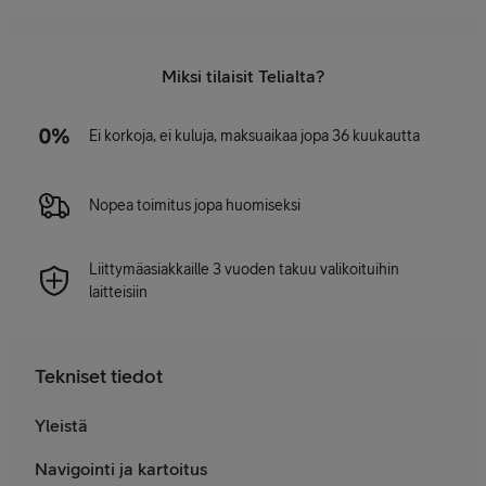
Miksi tilaisit Telialta?
Ei korkoja, ei kuluja, maksuaikaa jopa 36 kuukautta
Nopea toimitus jopa huomiseksi
Liittymäasiakkaille 3 vuoden takuu valikoituihin
laitteisiin
Tekniset tiedot
Yleistä
Navigointi ja kartoitus