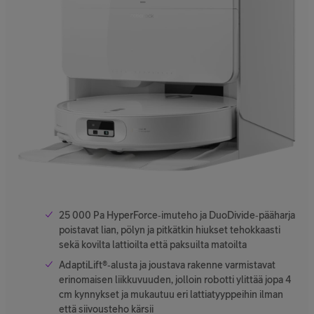
25 000 Pa HyperForce‑imuteho ja DuoDivide‑pääharja
poistavat lian, pölyn ja pitkätkin hiukset tehokkaasti
sekä kovilta lattioilta että paksuilta matoilta
AdaptiLift®‑alusta ja joustava rakenne varmistavat
erinomaisen liikkuvuuden, jolloin robotti ylittää jopa 4
cm kynnykset ja mukautuu eri lattiatyyppeihin ilman
että siivousteho kärsii