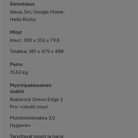
Ääniohjaus
Alexa, Siri, Google Home,
Hello Rocky
Mitat
Imuri: 350 x 352 x 79.8
Telakka: 381 x 475 x 488
Paino
15,53 kg
Myyntipakkauksen
sisältö
Roborock Qrevo Edge 2
Pro -robotti-imuri
Monitoimitelakka 3.0
Hygiene+
Tarvittavat mopit ja harja