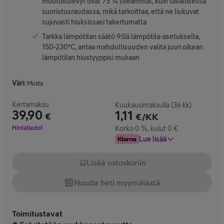
muotoilulevyt ovat 75 % sileämmät, kuin tavallisessa
suoristusraudassa, mikä tarkoittaa, että ne liukuvat
sujuvasti hiuksissasi takertumatta
Tarkka lämpötilan säätö 9:llä lämpötila-asetuksella,
150-230°C, antaa mahdollisuuden valita juuri oikean
lämpötilan hiustyyppisi mukaan
Väri
:
Musta
Kertamaksu
Kuukausimaksulla (36 kk)
39,90
1,11
€
€/KK
Hinta 39,90 €
Hintatiedot
Korko 0 %, kulut 0 €
Lue lisää
Lisää ostoskoriin
Nouda heti myymälästä
Toimitustavat