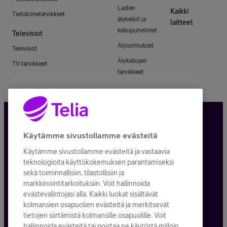
Lasten
Kaikki
Tietokonetarvikkeet
älykellot ja
laitteet
kellopuhelimet
Televisiot
Älysormukset
Televisiot
Älykellojen
TV-tarvikkeet
tarvikkeet
Tietosuoja ja -turva
Käytämme sivustollamme evästeitä
Käytämme sivustollamme evästeitä ja vastaavia
Tilauksen peruuttaminen
teknologioita käyttökokemuksen parantamiseksi
sekä toiminnallisiin, tilastollisiin ja
Käyttöehdot
markkinointitarkoituksiin. Voit hallinnoida
evästevalintojasi alla. Kaikki luokat sisältävät
Evästeiden käyttö
kolmansien osapuolien evästeitä ja merkitsevät
tietojen siirtämistä kolmansille osapuolille. Voit
Toimitusehdot ja palvelukuvaukset
hallinnoida evästeitä tai poistaa ne käytöstä milloin