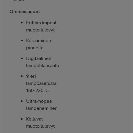
Ominaisuudet
Erittäin kapeat
muotoilulevyt
Keraaminen
pinnoite
Digitaalinen
lämpötilansäätö
9 eri
lämpöasetusta
150-230°C
Ultra-nopea
lämpeneminen
Kelluvat
muotoilulevyt