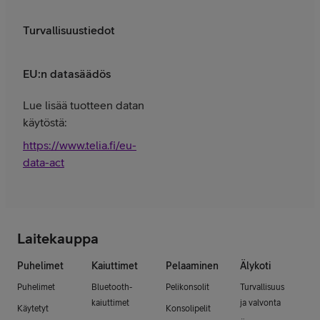
Turvallisuustiedot
EU:n datasäädös
Lue lisää tuotteen datan
käytöstä:
https://www.telia.fi/eu-
data-act
Laitekauppa
Puhelimet
Kaiuttimet
Pelaaminen
Älykoti
Puhelimet
Bluetooth-
Pelikonsolit
Turvallisuus
kaiuttimet
ja valvonta
Käytetyt
Konsolipelit