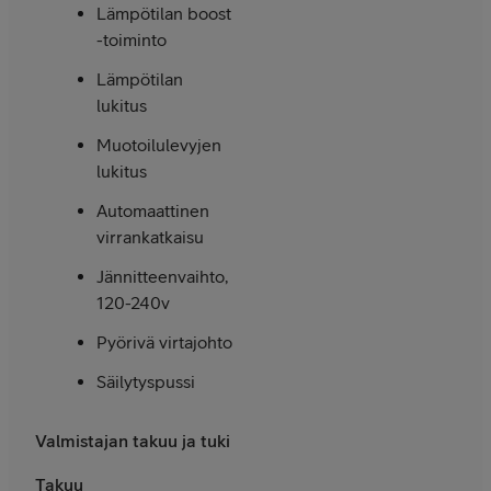
Lämpötilan boost
-toiminto
Lämpötilan
lukitus
Muotoilulevyjen
lukitus
Automaattinen
virrankatkaisu
Jännitteenvaihto,
120-240v
Pyörivä virtajohto
Säilytyspussi
Valmistajan takuu ja tuki
Takuu