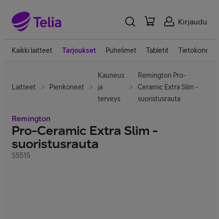
Kirjaudu
Kaikki laitteet
Tarjoukset
Puhelimet
Tabletit
Tietokoneet
Kauneus
Remington Pro-
Laitteet
Pienkoneet
ja
Ceramic Extra Slim -
terveys
suoristusrauta
Remington
Pro-Ceramic Extra Slim -
suoristusrauta
S5515