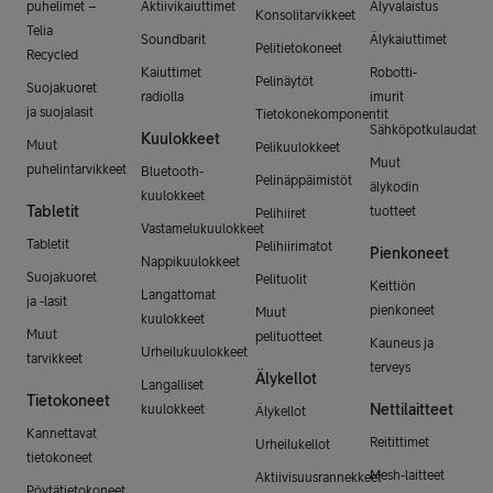
puhelimet –
Aktiivikaiuttimet
Älyvalaistus
Konsolitarvikkeet
Telia
Soundbarit
Älykaiuttimet
Pelitietokoneet
Recycled
Kaiuttimet
Robotti-
Pelinäytöt
Suojakuoret
radiolla
imurit
ja suojalasit
Tietokonekomponentit
Sähköpotkulaudat
Kuulokkeet
Muut
Pelikuulokkeet
Muut
puhelintarvikkeet
Bluetooth-
Pelinäppäimistöt
älykodin
kuulokkeet
Tabletit
tuotteet
Pelihiiret
Vastamelukuulokkeet
Tabletit
Pelihiirimatot
Pienkoneet
Nappikuulokkeet
Suojakuoret
Pelituolit
Keittiön
Langattomat
ja -lasit
pienkoneet
Muut
kuulokkeet
Muut
pelituotteet
Kauneus ja
Urheilukuulokkeet
tarvikkeet
terveys
Älykellot
Langalliset
Tietokoneet
Nettilaitteet
kuulokkeet
Älykellot
Kannettavat
Reitittimet
Urheilukellot
tietokoneet
Mesh-laitteet
Aktiivisuusrannekkeet
Pöytätietokoneet