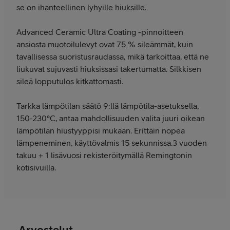
se on ihanteellinen lyhyille hiuksille.
Advanced Ceramic Ultra Coating -pinnoitteen
ansiosta muotoilulevyt ovat 75 % sileämmät, kuin
tavallisessa suoristusraudassa, mikä tarkoittaa, että ne
liukuvat sujuvasti hiuksissasi takertumatta. Silkkisen
sileä lopputulos kitkattomasti.
Tarkka lämpötilan säätö 9:llä lämpötila-asetuksella,
150-230°C, antaa mahdollisuuden valita juuri oikean
lämpötilan hiustyyppisi mukaan. Erittäin nopea
lämpeneminen, käyttövalmis 15 sekunnissa.3 vuoden
takuu + 1 lisävuosi rekisteröitymällä Remingtonin
kotisivuilla.
Arvostelut