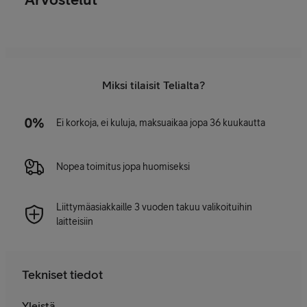
Miksi tilaisit Telialta?
Ei korkoja, ei kuluja, maksuaikaa jopa 36 kuukautta
Nopea toimitus jopa huomiseksi
Liittymäasiakkaille 3 vuoden takuu valikoituihin
laitteisiin
Tekniset tiedot
Yleistä