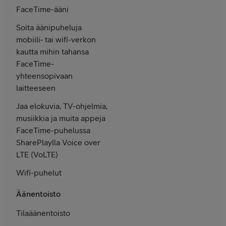
FaceTime-ääni
Soita äänipuheluja
mobiili‑ tai wifi-verkon
kautta mihin tahansa
FaceTime-
yhteen­sopivaan
laitteeseen
Jaa elokuvia, TV-ohjelmia,
musiikkia ja muita appeja
FaceTime-puhelussa
SharePlaylla Voice over
LTE (VoLTE)
Wifi-puhelut
Äänentoisto
Tilaäänentoisto