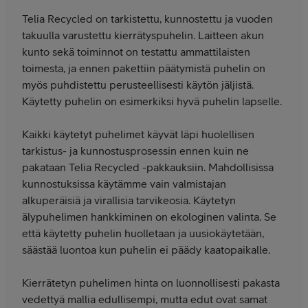
Telia Recycled on tarkistettu, kunnostettu ja vuoden
takuulla varustettu kierrätyspuhelin. Laitteen akun
kunto sekä toiminnot on testattu ammattilaisten
toimesta, ja ennen pakettiin päätymistä puhelin on
myös puhdistettu perusteellisesti käytön jäljistä.
Käytetty puhelin on esimerkiksi hyvä puhelin lapselle.
Kaikki käytetyt puhelimet käyvät läpi huolellisen
tarkistus- ja kunnostusprosessin ennen kuin ne
pakataan Telia Recycled -pakkauksiin. Mahdollisissa
kunnostuksissa käytämme vain valmistajan
alkuperäisiä ja virallisia tarvikeosia. Käytetyn
älypuhelimen hankkiminen on ekologinen valinta. Se
että käytetty puhelin huolletaan ja uusiokäytetään,
säästää luontoa kun puhelin ei päädy kaatopaikalle.
Kierrätetyn puhelimen hinta on luonnollisesti pakasta
vedettyä mallia edullisempi, mutta edut ovat samat