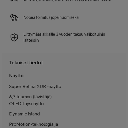
Nopea toimitus jopa huomiseksi
Liittymäasiakkaille 3 vuoden takuu valikoituihin
laitteisiin
Tekniset tiedot
Näyttö
Super Retina XDR ‑näyttö
6,7 tuuman (lävistäjä)
OLED-täys­näyttö
Dynamic Island
ProMotion-tekno­logia ja