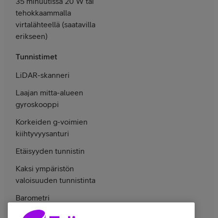
35 minuutissa 20 W tai
tehok­kaammalla
virta­lähteellä (saata­villa
erikseen)
Tunnistimet
LiDAR-skanneri
Laajan mitta-alueen
gyroskooppi
Korkeiden g-voimien
kiihtyvyys­anturi
Etäisyyden tunnistin
Kaksi ympäristön
valoisuuden tunnistinta
Barometri
SIM-kortti