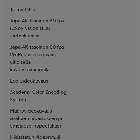
Toimintatila
Jopa 4K-tasoinen 60 fps
Dolby Vision HDR
‑video­kuvaus
Jopa 4K-tasoinen 60 fps
ProRes-video­kuvaus
ulkoisella
kuvaus­toiminnolla
Log-video­kuvaus
Academy Color Encoding
System
Makro­video­kuvaus
sisältäen hidastuksen ja
timelapse-nopeutuksen
Hidastetun videon tuki