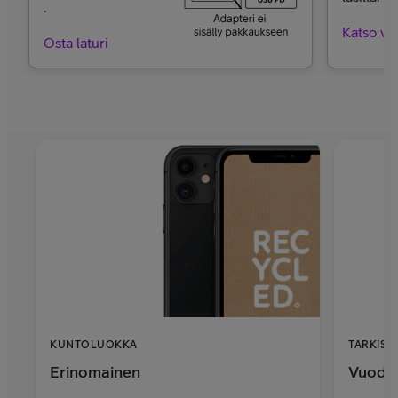
.
Katso va
Osta laturi
KUNTOLUOKKA
TARKIST
Erinomainen
Vuoden