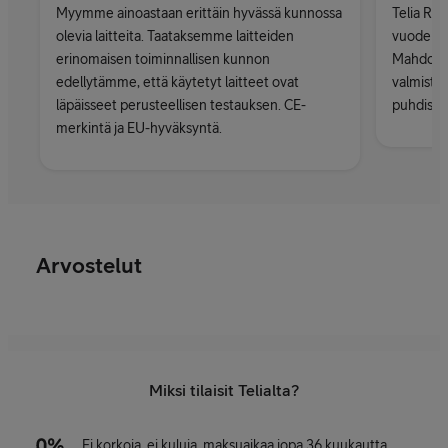
Myymme ainoastaan erittäin hyvässä kunnossa
Telia Rec
olevia laitteita. Taataksemme laitteiden
vuoden ta
erinomaisen toiminnallisen kunnon
Mahdolli
edellytämme, että käytetyt laitteet ovat
valmistaj
läpäisseet perusteellisen testauksen. CE-
puhdistet
merkintä ja EU-hyväksyntä.
Arvostelut
Miksi tilaisit Telialta?
Ei korkoja, ei kuluja, maksuaikaa jopa 36 kuukautta