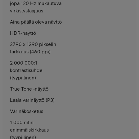
jopa 120 Hz mukautuva
virkistys­taajuus
Aina päällä oleva näyttö
HDR-näyttö
2796 x 1290 pikselin
tarkkuus (460 ppi)
2 000 000:1
kontrasti­­suhde
(tyypillinen)
True Tone ‑näyttö
Laaja väri­näyttö (P3)
Värinä­kosketus
1 000 nitin
enimmäis­kirkkaus
(tyypillinen)