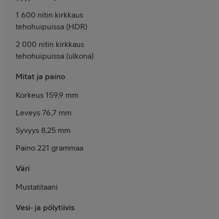
1 600 nitin kirkkaus
teho­huipuissa (HDR)
2 000 nitin kirkkaus
teho­huipuissa (ulkona)
Mitat ja paino
Korkeus 159,9 mm
Leveys 76,7 mm
Syvyys 8,25 mm
Paino 221 grammaa
Väri
Mustatitaani
Vesi‑ ja pölytiivis