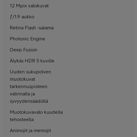
12 Mpix valokuvat
ƒ/1.9 aukko
Retina Flash ‑salama
Photonic Engine
Deep Fusion
Älykäs HDR 5 kuville
Uuden sukupolven
muotokuvat
tarkennuspisteen
valinnalla ja
syvyydensäädöllä
Muotokuvavalo kuudella
tehosteella
Animojit ja memojit