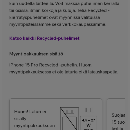
kuin uudella laitteella. Voit maksaa puhelimen kerralla
tai osissa, ilman korkoja ja kuluja. Telia Recycled -
kierrätyspuhelimet ovat myynnissä valituissa
myyntipisteissämme sekä verkkokaupassamme.
Katso kaikki Recycled-puhelimet
Myyntipakkauksen sisältö
iPhone 15 Pro Recycled -puhelin. Huom.
myyntipakkauksessa ei ole laturia eikä latauskaapelia.
Huom! Laturi ei
Suojaa u
sisälly
15 suojak
myyntipakkaukseen
lasilla.