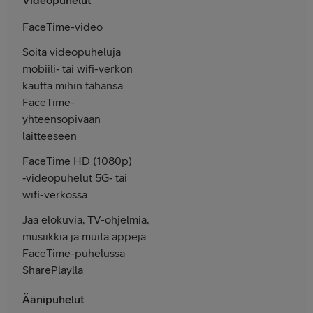
FaceTime-video
Soita video­puheluja
mobiili‑ tai wifi­-verkon
kautta mihin tahansa
FaceTime-
yhteen­sopivaan
laitteeseen
FaceTime HD (1080p)
‑video­puhelut 5G‑ tai
wifi-verkossa
Jaa elokuvia, TV-ohjelmia,
musiikkia ja muita appeja
FaceTime-puhelussa
SharePlaylla
Äänipuhelut