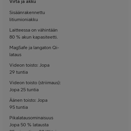
Virta ja akku
Sisäänrakennettu
litiumioniakku
Laitteessa on vähintään
80 % akun kapasiteetti.
MagSafe ja langaton Qi-
lataus
Videon toisto: Jopa
29 tuntia
Videon toisto (striimaus):
Jopa 25 tuntia
Äänen toisto: Jopa
95 tuntia
Pikalataus­ominaisuus
Jopa 50 % latausta