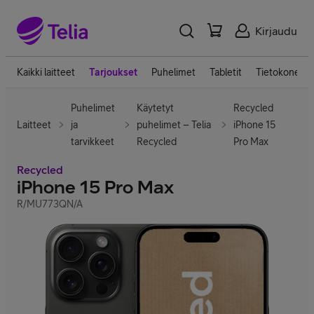
Kirjaudu
Kaikki laitteet
Tarjoukset
Puhelimet
Tabletit
Tietokoneet
Puhelimet
Käytetyt
Recycled
Laitteet
ja
puhelimet – Telia
iPhone 15
tarvikkeet
Recycled
Pro Max
Recycled
iPhone 15 Pro Max
R/MU773QN/A