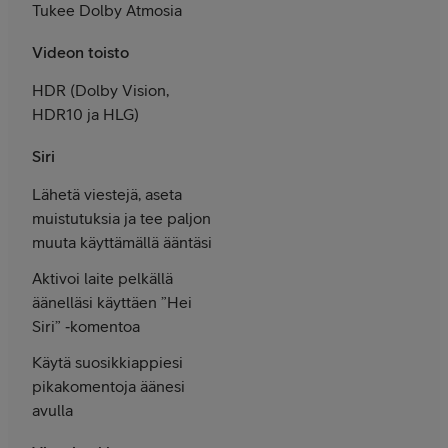
Tukee Dolby Atmosia
Videon toisto
HDR (Dolby Vision,
HDR10 ja HLG)
Siri
Lähetä viestejä, aseta
muistutuksia ja tee paljon
muuta käyttämällä ääntäsi
Aktivoi laite pelkällä
äänelläsi käyttäen ”Hei
Siri” ‑komentoa
Käytä suosikki­appiesi
pika­komentoja äänesi
avulla