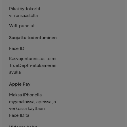
Pikakäyttökortit
virransäästöllä
Wifi-puhelut
Suojattu todentuminen
Face ID
Kasvojentunnistus toimii
TrueDepth-etukameran
avulla
Apple Pay
Maksa iPhonella
myymälöissä, apeissa ja
verkossa käyttäen
Face ID:tä
Videopuhelut