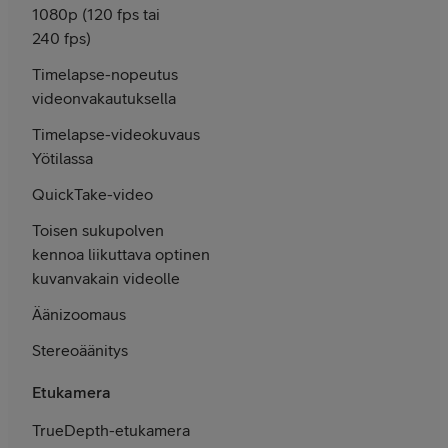
1080p (120 fps tai
240 fps)
Timelapse-nopeutus
videon­vakautuksella
Timelapse-video­kuvaus
Yötilassa
QuickTake-video
Toisen suku­polven
kennoa liikuttava optinen
kuvan­vakain videolle
Äänizoomaus
Stereoäänitys
Etukamera
TrueDepth-etukamera