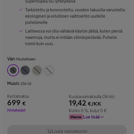
supernopea 5G-yhteydellä
Tarkistettu ja kunnostettu, vuoden takuulla varustettu
ekologinen ja edullinen vaihtoehto uudelle
puhelimelle
Laitteessa voi olla vähäisiä käytön jälkiä, kuten pieniä
naarmuja, mutta ei mitään silmiinpistävää. Puhelin
toimii kuin uusi.
Väri
:
Mustatitaani
Muisti
:
256 Gt
Kertamaksu
Kuukausimaksulla (36 kk)
699
19,42
€
€/KK
Hinta 699 €
Hintatiedot
Korko 0 %, kulut 0 €
Lue lisää
Lisää ostoskoriin