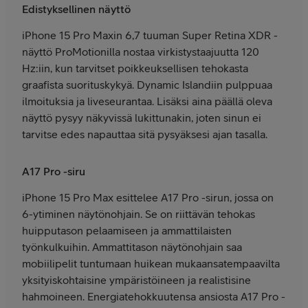
Edistyksellinen näyttö
iPhone 15 Pro Maxin 6,7 tuuman Super Retina XDR -
näyttö ProMotionilla nostaa virkistystaajuutta 120
Hz:iin, kun tarvitset poikkeuksellisen tehokasta
graafista suorituskykyä. Dynamic Islandiin pulppuaa
ilmoituksia ja liveseurantaa. Lisäksi aina päällä oleva
näyttö pysyy näkyvissä lukittunakin, joten sinun ei
tarvitse edes napauttaa sitä pysyäksesi ajan tasalla.
A17 Pro -siru
iPhone 15 Pro Max esittelee A17 Pro -sirun, jossa on
6-ytiminen näytönohjain. Se on riittävän tehokas
huipputason pelaamiseen ja ammattilaisten
työnkulkuihin. Ammattitason näytönohjain saa
mobiilipelit tuntumaan huikean mukaansatempaavilta
yksityiskohtaisine ympäristöineen ja realistisine
hahmoineen. Energiatehokkuutensa ansiosta A17 Pro -