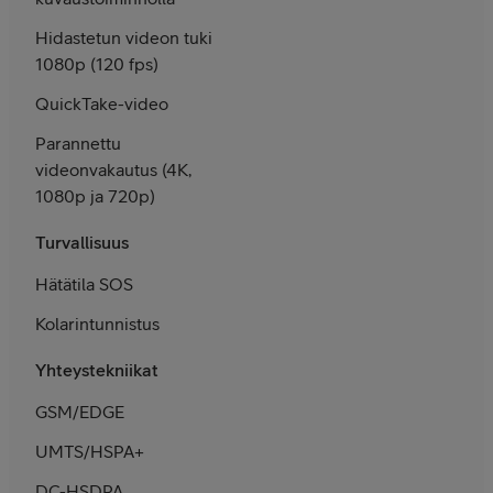
Hidastetun videon tuki
1080p (120 fps)
QuickTake-video
Parannettu
videon­vakautus (4K,
1080p ja 720p)
Turvallisuus
Hätätila SOS
Kolarintunnistus
Yhteystekniikat
GSM/EDGE
UMTS/HSPA+
DC-HSDPA