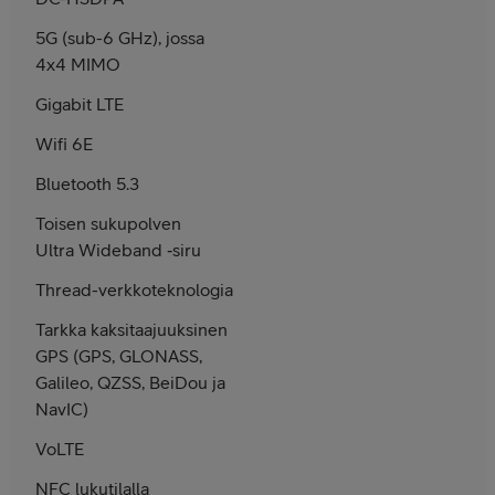
5G (sub-6 GHz), jossa
4x4 MIMO
Gigabit LTE
Wifi 6E
Bluetooth 5.3
Toisen suku­polven
Ultra Wideband ‑siru
Thread-verkkoteknologia
Tarkka kaksitaajuuksinen
GPS (GPS, GLONASS,
Galileo, QZSS, BeiDou ja
NavIC)
VoLTE
NFC lukutilalla