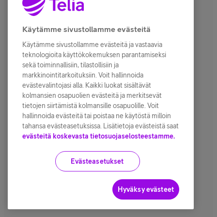
Kaksi SIMiä (kaksi
aktiivista eSIMiä tai nano-
Käytämme sivustollamme evästeitä
SIM ja eSIM)
Käytämme sivustollamme evästeitä ja vastaavia
Kahden eSIMin tuki
teknologioita käyttökokemuksen parantamiseksi
sekä toiminnallisiin, tilastollisiin ja
Liitäntä
markkinointitarkoituksiin. Voit hallinnoida
evästevalintojasi alla. Kaikki luokat sisältävät
USB‑C
kolmansien osapuolien evästeitä ja merkitsevät
tietojen siirtämistä kolmansille osapuolille. Voit
USB 3 ‑tuki (jopa 10 Gb/s)
hallinnoida evästeitä tai poistaa ne käytöstä milloin
tahansa evästeasetuksissa. Lisätietoja evästeistä saat
Muuta
evästeitä koskevasta tietosuojaselosteestamme.
Myyntipakkauksen
sisältö
Evästeasetukset
Recycled iPhone 15 Pro
Max (myyntipakkauksessa
Hyväksy evästeet
ei ole laturia eikä
latauskaapelia)