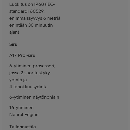
Luokitus on IP68 (IEC-
standardi 60529,
enimmäis­syvyys 6 metriä
enintään 30 minuutin
ajan)
Siru
A17 Pro ‑siru
6-ytiminen prosessori,
jossa 2 suorituskyky-
ydintä ja
4 tehokkuus­ydintä
6-ytiminen näytönohjain
16-ytiminen
Neural Engine
Tallennustila