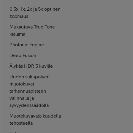
0,5x, 1x, 2x ja 5x optinen
zoomaus
Mukautuva True Tone
‑salama
Photonic Engine
Deep Fusion
Älykäs HDR 5 kuville
Uuden sukupolven
muotokuvat
tarkennuspisteen
valinnalla ja
syvyydenssäädöllä
Muotokuva­valo kuudella
tehosteella