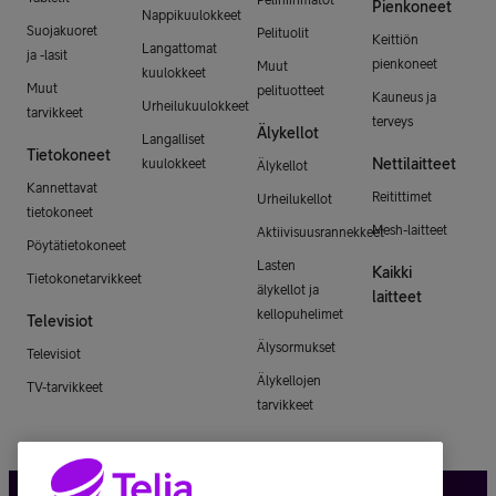
Pienkoneet
Nappikuulokkeet
Suojakuoret
Pelituolit
Keittiön
Langattomat
ja -lasit
pienkoneet
Muut
kuulokkeet
Muut
pelituotteet
Kauneus ja
Urheilukuulokkeet
tarvikkeet
terveys
Älykellot
Langalliset
Tietokoneet
Nettilaitteet
kuulokkeet
Älykellot
Kannettavat
Reitittimet
Urheilukellot
tietokoneet
Mesh-laitteet
Aktiivisuusrannekkeet
Pöytätietokoneet
Lasten
Kaikki
Tietokonetarvikkeet
älykellot ja
laitteet
kellopuhelimet
Televisiot
Älysormukset
Televisiot
Älykellojen
TV-tarvikkeet
tarvikkeet