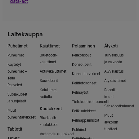
data-act
Laitekauppa
Puhelimet
Kaiuttimet
Pelaaminen
Älykoti
Puhelimet
Bluetooth-
Pelikonsolit
Turvallisuus
kaiuttimet
ja valvonta
Käytetyt
Konsolipelit
puhelimet –
Aktiivikaiuttimet
Älyvalaistus
Konsolitarvikkeet
Telia
Soundbarit
Älykaiuttimet
Pelitietokoneet
Recycled
Kaiuttimet
Robotti-
Pelinäytöt
Suojakuoret
radiolla
imurit
ja suojalasit
Tietokonekomponentit
Sähköpotkulaudat
Kuulokkeet
Muut
Pelikuulokkeet
Muut
puhelintarvikkeet
Bluetooth-
Pelinäppäimistöt
älykodin
kuulokkeet
Tabletit
tuotteet
Pelihiiret
Vastamelukuulokkeet
Tabletit
Pelihiirimatot