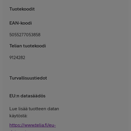
Tuotekoodit
EAN-koodi
5055277053858
Telian tuotekoodi
9124282
Turvallisuustiedot
EU:n datasäädös
Lue lisää tuotteen datan
käytöstä:
https://www.telia.fi/eu-