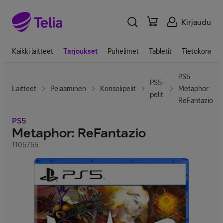
Kirjaudu
Kaikki laitteet
Tarjoukset
Puhelimet
Tabletit
Tietokoneet
PS5
PS5-
Laitteet
Pelaaminen
Konsolipelit
Metaphor:
pelit
ReFantazio
PS5
Metaphor: ReFantazio
1105755