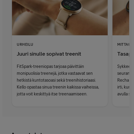
URHEILU
MITTAUS
Juuri sinulle sopivat treenit
Tasapa
FitSpark-treeniopas tarjoaa päivittäin
Sykkeenm
monipuolisia treenejä, jotka vastaavat sen
seurantat
hetkistä kuntotasoasi sekä treenihistoriaasi.
Recharge
Kello opastaa sinua treenin kaikissa vaiheissa,
irti, kun
jotta voit keskittyä itse treenaamiseen.
avulla su