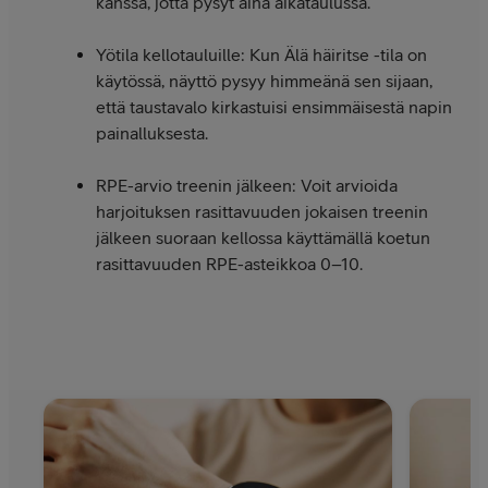
kanssa, jotta pysyt aina aikataulussa.
Yötila kellotauluille: Kun Älä häiritse -tila on
käytössä, näyttö pysyy himmeänä sen sijaan,
että taustavalo kirkastuisi ensimmäisestä napin
painalluksesta.
RPE-arvio treenin jälkeen: Voit arvioida
harjoituksen rasittavuuden jokaisen treenin
jälkeen suoraan kellossa käyttämällä koetun
rasittavuuden RPE-asteikkoa 0–10.