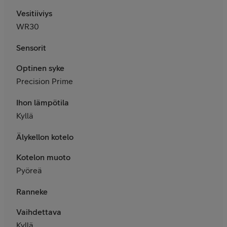
Vesitiiviys
WR30
Sensorit
Optinen syke
Precision Prime
Ihon lämpötila
Kyllä
Älykellon kotelo
Kotelon muoto
Pyöreä
Ranneke
Vaihdettava
Kyllä