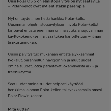
Uusi Polar OS 5 ohjelmistopäivitys on nyt saatavilla
– Polar-kellot ovat nyt entistäkin parempia
Nyt on täydellinen hetki hankkia Polar-kello.
Uusimman ohjelmistopäivityksen myötä Polar-kellot
tarjoavat entistä enemmän ominaisuuksia, sujuvamman
käyttökokemuksen ja lisää tukea harjoitteluun – ilman
lisäkustannuksia.
Uusin päivitys tuo mukanaan entistä älykkäämmät
työkalut, parannellun navigoinnin ja muut uudet
ominaisuudet, jotka parantavat jokapäiväistä arki- ja
treenikäyttöä.
Saat uudet ominaisuudet helposti käyttöösi
hankkimalla oman Polar-kellon tai synkkaamalla omasi
Polar Flow’n kanssa.
Mitä uutta?