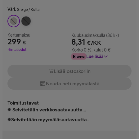
Väri
:
Greige / Kulta
Kertamaksu
Kuukausimaksulla (36 kk)
299
8,31
€
€/KK
Hinta 299 €
Hintatiedot
Korko 0 %, kulut 0 €
Lue lisää
Lisää ostoskoriin
Nouda heti myymälästä
Toimitustavat
Selvitetään verkkosaatavuutta...
Selvitetään myymäläsaatavuutta...