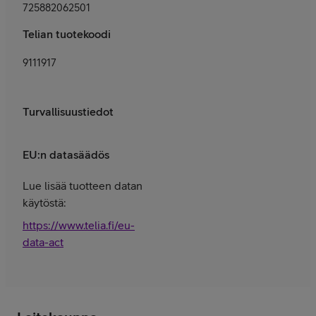
725882062501
Telian tuotekoodi
9111917
Turvallisuustiedot
EU:n datasäädös
Lue lisää tuotteen datan
käytöstä:
https://www.telia.fi/eu-
data-act