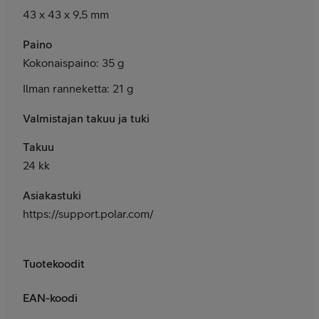
43 x 43 x 9,5 mm
Paino
Kokonaispaino: 35 g
Ilman ranneketta: 21 g
Valmistajan takuu ja tuki
Takuu
24 kk
Asiakastuki
https://support.polar.com/fi
Tuotekoodit
EAN-koodi