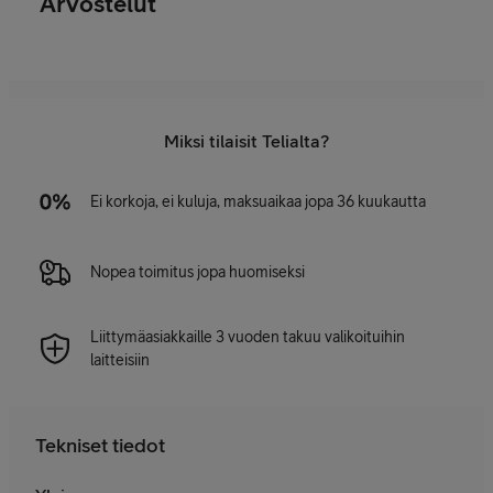
Arvostelut
Miksi tilaisit Telialta?
Ei korkoja, ei kuluja, maksuaikaa jopa 36 kuukautta
Nopea toimitus jopa huomiseksi
Liittymäasiakkaille 3 vuoden takuu valikoituihin
laitteisiin
Tekniset tiedot