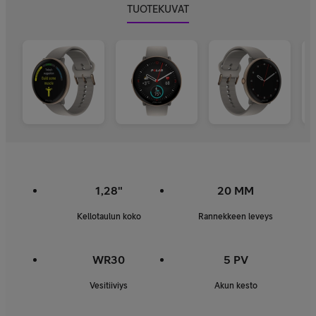
TUOTEKUVAT
1,28"
20 MM
Kellotaulun koko
Rannekkeen leveys
WR30
5 PV
Vesitiiviys
Akun kesto