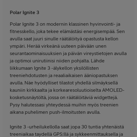
Polar Ignite 3
Polar Ignite 3 on modernin klassinen hyvinvointi- ja
fitnesskello, joka tekee elämästäsi energisempää. Sen
avulla saat juuri sinulle räätälöityä opastusta kellon
ympäri. Herää virkeänä uuteen päivään unen
seurantaominaisuuksien ja päivän vireystietojen avulla
ja optimoi unirutiinisi niiden pohjalta. Lähde
liikkumaan Ignite 3 -älykellon yksilöllisten
treeniehdotusten ja reaaliaikaisen ääniopastuksen
avulla. Näe hyödylliset tilastot yhdellä silmäyksellä
kauniin kirkkaalta ja korkearesoluutioiselta AMOLED-
kosketusnäytöltä, jossa on räätälöitäviä widgettejä.
Pysy halutessasi yhteydessä muihin myös treenien
aikana puhelimen push-ilmoitusten avulla.
Ignite 3 -urheilukellolla saat jopa 30 tuntia yhtenäistä
treeniaikaa taydellä GPS:llä ja sykkeenmittauksella ja