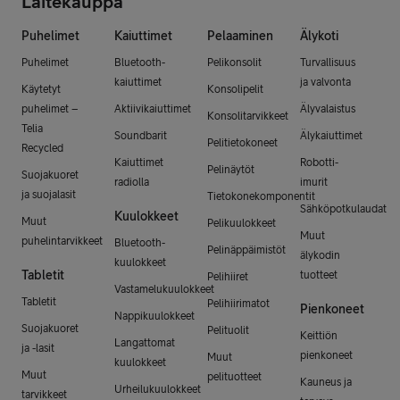
Laitekauppa
Puhelimet
Kaiuttimet
Pelaaminen
Älykoti
Puhelimet
Bluetooth-
Pelikonsolit
Turvallisuus
kaiuttimet
ja valvonta
Käytetyt
Konsolipelit
puhelimet –
Aktiivikaiuttimet
Älyvalaistus
Konsolitarvikkeet
Telia
Soundbarit
Älykaiuttimet
Pelitietokoneet
Recycled
Kaiuttimet
Robotti-
Pelinäytöt
Suojakuoret
radiolla
imurit
ja suojalasit
Tietokonekomponentit
Sähköpotkulaudat
Kuulokkeet
Muut
Pelikuulokkeet
Muut
puhelintarvikkeet
Bluetooth-
Pelinäppäimistöt
älykodin
kuulokkeet
Tabletit
tuotteet
Pelihiiret
Vastamelukuulokkeet
Tabletit
Pelihiirimatot
Pienkoneet
Nappikuulokkeet
Suojakuoret
Pelituolit
Keittiön
Langattomat
ja -lasit
pienkoneet
Muut
kuulokkeet
Muut
pelituotteet
Kauneus ja
Urheilukuulokkeet
tarvikkeet