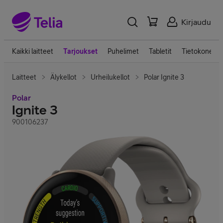
Kirjaudu
Kaikki laitteet
Tarjoukset
Puhelimet
Tabletit
Tietokoneet
Laitteet
Älykellot
Urheilukellot
Polar Ignite 3
Polar
Ignite 3
900106237