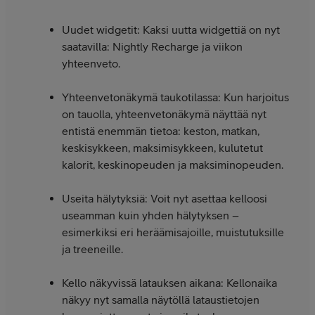
Uudet widgetit: Kaksi uutta widgettiä on nyt
saatavilla: Nightly Recharge ja viikon
yhteenveto.
Yhteenvetonäkymä taukotilassa: Kun harjoitus
on tauolla, yhteenvetonäkymä näyttää nyt
entistä enemmän tietoa: keston, matkan,
keskisykkeen, maksimisykkeen, kulutetut
kalorit, keskinopeuden ja maksiminopeuden.
Useita hälytyksiä: Voit nyt asettaa kelloosi
useamman kuin yhden hälytyksen –
esimerkiksi eri heräämisajoille, muistutuksille
ja treeneille.
Kello näkyvissä latauksen aikana: Kellonaika
näkyy nyt samalla näytöllä lataustietojen