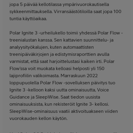
jopa 5 päivää kellotilassa ympärivuorokautisella
sykkeenmittauksella. Virransäästötiloilla saat jopa 100
tuntia käyttöaikaa.
Polar Ignite 3 -urheilukello toimii yhdessä Polar Flow -
treenialustan kanssa. Sen kattavien suunnittelu- ja
analyysityökalujen, kuten automaattisten
treenipäiväkirjojen ja edistymisraporttien avulla
varmistat, että saat harjoittelustasi kaiken irti. Polar
Flow’ssa voit muokata kelloasi helposti yli 150
lajiprofiilin valikoimasta. Marraskuun 2022
loppupuolella Polar Flow -sovelluksen päivitys tuo
Ignite 3 -kelloon kaksi uutta ominaisuutta, Voice
Guidance ja SleepWise. Saat tiedon uusista
ominaisuuksista, kun rekisteröit Ignite 3- kellosi.
SleepWise-ominaisuus vaatii aktivoituakseen viiden
vuorokauden kellon käytön.