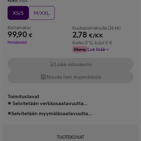
Koko
:
XS/S
XS/S
M/XXL
Kertamaksu
Kuukausimaksulla (36 kk)
99,90
2,78
€
€/KK
Hinta 99,90 €
Hintatiedot
Korko 0 %, kulut 0 €
Lue lisää
Lisää ostoskoriin
Nouda heti myymälästä
Toimitustavat
Selvitetään verkkosaatavuutta...
Selvitetään myymäläsaatavuutta...
TUOTEKUVAT