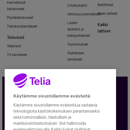
Kannettavat
Reitittimet
Urheilukellot
tietokoneet
Mesh-laitteet
Aktiivisuusrannekkeet
Pöytätietokoneet
Lasten
Kaikki
Tietokonetarvikkeet
älykellot ja
laitteet
kellopuhelimet
Televisiot
Älysormukset
Televisiot
Älykellojen
TV-tarvikkeet
tarvikkeet
Tietosuoja ja -turva
Käytämme sivustollamme evästeitä
Käytämme sivustollamme evästeitä ja vastaavia
Tilauksen peruuttaminen
teknologioita käyttökokemuksen parantamiseksi
sekä toiminnallisiin, tilastollisiin ja
Käyttöehdot
markkinointitarkoituksiin. Voit hallinnoida
evästevalintojasi alla. Kaikki luokat sisältävät