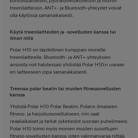
kuntoilulaitteisiin, pyöräilytietokoneisiin ja muihin
treenilaitteisiin. ANT+- ja Bluetooth-yhteydet voivat
olla käytössä samanaikaisesti.
Käytä treenilaitteiden ja -sovellusten kanssa tai
ilman niitä
Polar H10 on täydellinen kumppani monelle
treenilaitteelle. Bluetooth- ja ANT+-yhteyksien
ansiosta voit halutessasi yhdistää Polar H10:n useaan
eri laitteeseen jopa samanaikaisesti.
Treenaa polar beatin tai muiden fitnessovellusten
kanssa
Yhdistä Polar H10 Polar Beatiin, Polarin ilmaiseen
fitness- ja harjoitussovellukseen, niin saat
reaaliaikaiset ja tarkat syketiedot suoraan puhelimeesi.
Polar H10 toimii myös monien muiden suosittujen
fitness-sovellusten kanssa, joten valinnanvaraa riittää.