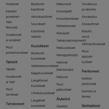
Puhelimet
Bluetooth-
Pelikonsolit
Turvallisuus
kaiuttimet
ja valvonta
Käytetyt
Konsolipelit
puhelimet –
Aktiivikaiuttimet
Älyvalaistus
Konsolitarvikkeet
Telia
Soundbarit
Älykaiuttimet
Pelitietokoneet
Recycled
Kaiuttimet
Robotti-
Pelinäytöt
Suojakuoret
radiolla
imurit
ja suojalasit
Tietokonekomponentit
Sähköpotkulaudat
Kuulokkeet
Muut
Pelikuulokkeet
Muut
puhelintarvikkeet
Bluetooth-
Pelinäppäimistöt
älykodin
kuulokkeet
Tabletit
tuotteet
Pelihiiret
Vastamelukuulokkeet
Tabletit
Pelihiirimatot
Pienkoneet
Nappikuulokkeet
Suojakuoret
Pelituolit
Keittiön
Langattomat
ja -lasit
pienkoneet
Muut
kuulokkeet
Muut
pelituotteet
Kauneus ja
Urheilukuulokkeet
tarvikkeet
terveys
Älykellot
Langalliset
Tietokoneet
Nettilaitteet
kuulokkeet
Älykellot