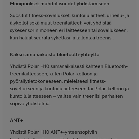
Monipuoliset mahdollisuudet yhdistämiseen
Suositut fitness-sovellukset, kuntoilulaitteet, urheilu- ja
älykellot sekä muut treenilaitteet: voit yhdistää
sykesensorin moneen eri laitteeseen tai sovellukseen,
kun haluat seurata sykettäsi ja tallentaa treenisi.
Kaksi samanaikaista bluetooth-yhteyttä
Yhdistä Polar H10 samanaikaisesti kahteen Bluetooth-
treenilaitteeseen, kuten Polar-kelloon ja
pyöräilytietokoneeseen, mieleiseesi fitness-
sovellukseen ja kuntoilulaitteeseen tai Polar-kelloon ja
kuntoilulaitteeseen – valitse vain treeniisi parhaiten
sopiva yhdistelmä.
ANT+
Yhdistä Polar H10 ANT+-yhteensopiviin