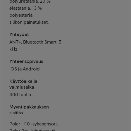
polyuretaania, 20 %
elastaania, 13 %
polyesteriä,
silikonipainatukset.
Yhteydet
ANT+, Bluetooth Smart, 5
kHz
Yhteensopivuus
iOS ja Android
Käyttöaika ja
valmiusaika
400 tuntia
Myyntipakkauksen
sisältö
Polar H10 ‑sykesensori,
Polar Pro ‑kiinnitysvyö,