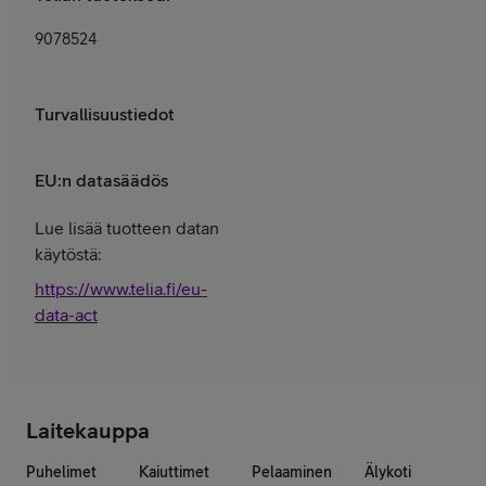
9078524
Turvallisuustiedot
EU:n datasäädös
Lue lisää tuotteen datan
käytöstä:
https://www.telia.fi/eu-
data-act
Laitekauppa
Puhelimet
Kaiuttimet
Pelaaminen
Älykoti