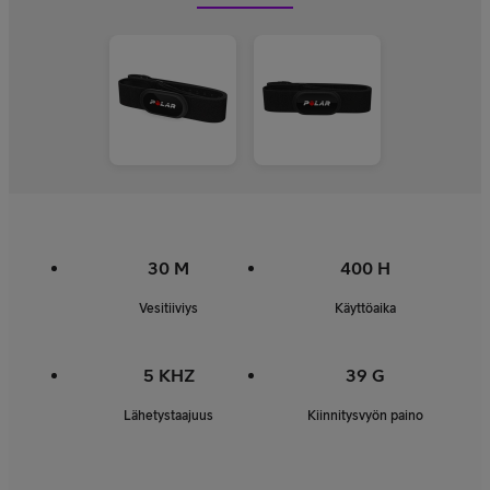
30 M
400 H
Vesitiiviys
Käyttöaika
5 KHZ
39 G
Lähetystaajuus
Kiinnitysvyön paino