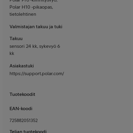
Polar H10 ‑pikaopas,
tietolehtinen
Valmistajan takuu ja tuki
Takuu
sensori 24 kk, sykevyö 6
kk
Asiakastuki
https://support.polar.com/fi
Tuotekoodit
EAN-koodi
725882051352
Telian tuotekoodi