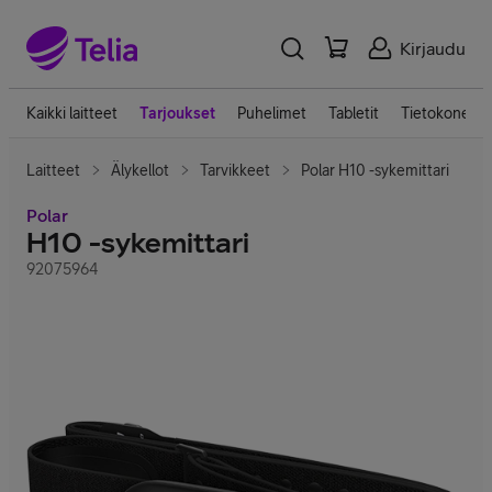
Kirjaudu
Kaikki laitteet
Tarjoukset
Puhelimet
Tabletit
Tietokoneet
Laitteet
Älykellot
Tarvikkeet
Polar H10 -sykemittari
Polar
H10 -sykemittari
92075964