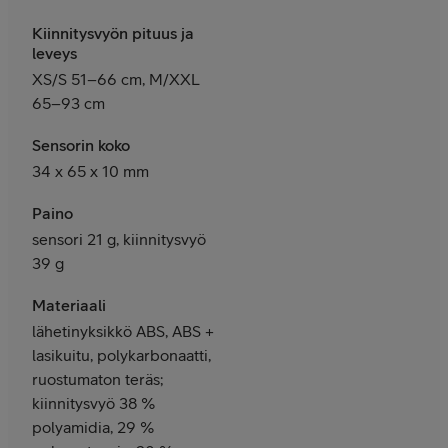
Kiinnitysvyön pituus ja
leveys
XS/S 51–66 cm, M/XXL
65–93 cm
Sensorin koko
34 x 65 x 10 mm
Paino
sensori 21 g, kiinnitysvyö
39 g
Materiaali
lähetinyksikkö ABS, ABS +
lasikuitu, polykarbonaatti,
ruostumaton teräs;
kiinnitysvyö ‎38 %
polyamidia, 29 %