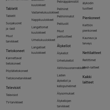
Pelinäppäimistöt
älykodin
kuulokkeet
Tabletit
tuotteet
Pelihiiret
Vastamelukuulokkeet
Tabletit
Pelihiirimatot
Pienkoneet
Nappikuulokkeet
Suojakuoret
Pelituolit
Keittiön
Langattomat
ja -lasit
pienkoneet
Muut
kuulokkeet
Muut
pelituotteet
Kauneus ja
Urheilukuulokkeet
tarvikkeet
terveys
Älykellot
Langalliset
Tietokoneet
Nettilaitteet
kuulokkeet
Älykellot
Kannettavat
Reitittimet
Urheilukellot
tietokoneet
Mesh-laitteet
Aktiivisuusrannekkeet
Pöytätietokoneet
Lasten
Kaikki
Tietokonetarvikkeet
älykellot ja
laitteet
kellopuhelimet
Televisiot
Älysormukset
Televisiot
Älykellojen
TV-tarvikkeet
tarvikkeet