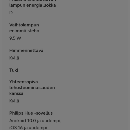
lampun energialuokka
D
Vaihtolampun
enimmäisteho
9,5 W
Himmennettävä
Kyllä
Tuki
Yhteensopiva
tehosteominaisuuden
kanssa
Kyllä
Philips Hue -sovellus
Android 10.0 ja uudempi,
iOS 16 ja uudempi