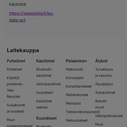
käytöstä:
https://www.telia.fi/eu-
data-act
Laitekauppa
Puhelimet
Kaiuttimet
Pelaaminen
Älykoti
Puhelimet
Bluetooth-
Pelikonsolit
Turvallisuus
kaiuttimet
ja valvonta
Käytetyt
Konsolipelit
puhelimet –
Aktiivikaiuttimet
Älyvalaistus
Konsolitarvikkeet
Telia
Soundbarit
Älykaiuttimet
Pelitietokoneet
Recycled
Kaiuttimet
Robotti-
Pelinäytöt
Suojakuoret
radiolla
imurit
ja suojalasit
Tietokonekomponentit
Sähköpotkulaudat
Kuulokkeet
Muut
Pelikuulokkeet
Muut
puhelintarvikkeet
Bluetooth-