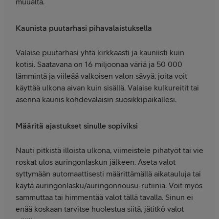
muualta.
Kaunista puutarhasi pihavalaistuksella
Valaise puutarhasi yhtä kirkkaasti ja kauniisti kuin
kotisi. Saatavana on 16 miljoonaa väriä ja 50 000
lämmintä ja viileää valkoisen valon sävyä, joita voit
käyttää ulkona aivan kuin sisällä. Valaise kulkureitit tai
asenna kaunis kohdevalaisin suosikkipaikallesi.
Määritä ajastukset sinulle sopiviksi
Nauti pitkistä illoista ulkona, viimeistele pihatyöt tai vie
roskat ulos auringonlaskun jälkeen. Aseta valot
syttymään automaattisesti määrittämällä aikatauluja tai
käytä auringonlasku/auringonnousu-rutiinia. Voit myös
sammuttaa tai himmentää valot tällä tavalla. Sinun ei
enää koskaan tarvitse huolestua siitä, jätitkö valot