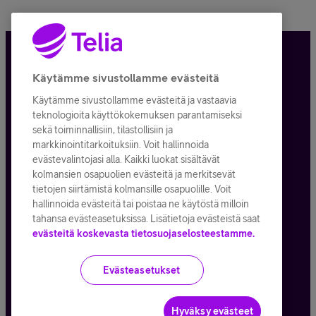
Tietosuoja ja -turva
Käytämme sivustollamme evästeitä
Käytämme sivustollamme evästeitä ja vastaavia
Tilauksen peruuttaminen
teknologioita käyttökokemuksen parantamiseksi
sekä toiminnallisiin, tilastollisiin ja
Käyttöehdot
markkinointitarkoituksiin. Voit hallinnoida
evästevalintojasi alla. Kaikki luokat sisältävät
Evästeiden käyttö
kolmansien osapuolien evästeitä ja merkitsevät
tietojen siirtämistä kolmansille osapuolille. Voit
Toimitusehdot ja palvelukuvaukset
hallinnoida evästeitä tai poistaa ne käytöstä milloin
tahansa evästeasetuksissa. Lisätietoja evästeistä saat
evästeitä koskevasta tietosuojaselosteestamme.
Kaikki hinnat ALV
25,5
%
Evästeasetukset
© Telia Company
2026
Hyväksy evästeet