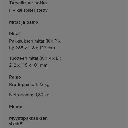
Turvallisuusluokka
II – kaksoiseristetty
Mitat ja paino
Mitat
Pakkauksen mitat (K x P x
L): 265 x 118 x 132 mm
Tuotteen mitat (K x P x L):
212 x 118 x 101 mm
Paino
Bruttopaino: 1,23 kg
Nettopaino: 0,89 kg
Muuta
Myyntipakkauksen
sisältö