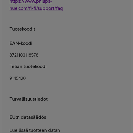
https://www.philips-
hue.com/fi-fi/support/faq
Tuotekoodit
EAN-koodi
8721103118578
Telian tuotekoodi
9145420
Turvallisuustiedot
EU:n datasäädös
Lue lisää tuotteen datan