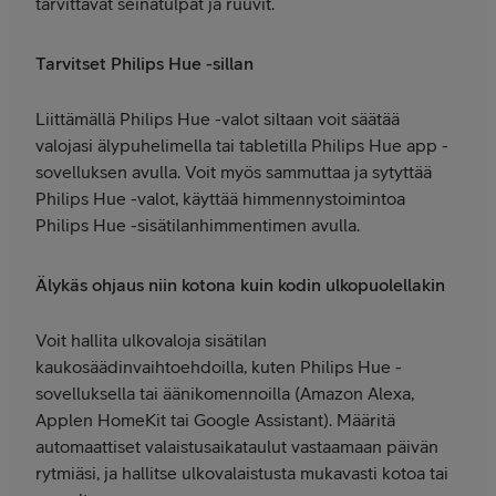
tarvittavat seinätulpat ja ruuvit.
Tarvitset Philips Hue -sillan
Liittämällä Philips Hue -valot siltaan voit säätää
valojasi älypuhelimella tai tabletilla Philips Hue app -
sovelluksen avulla. Voit myös sammuttaa ja sytyttää
Philips Hue -valot, käyttää himmennystoimintoa
Philips Hue -sisätilanhimmentimen avulla.
Älykäs ohjaus niin kotona kuin kodin ulkopuolellakin
Voit hallita ulkovaloja sisätilan
kaukosäädinvaihtoehdoilla, kuten Philips Hue -
sovelluksella tai äänikomennoilla (Amazon Alexa,
Applen HomeKit tai Google Assistant). Määritä
automaattiset valaistusaikataulut vastaamaan päivän
rytmiäsi, ja hallitse ulkovalaistusta mukavasti kotoa tai