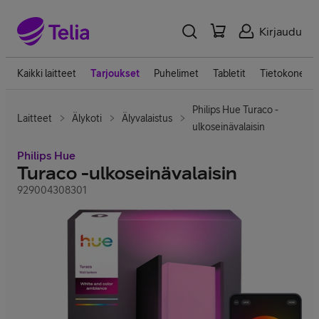
Kirjaudu
Kaikki laitteet
Tarjoukset
Puhelimet
Tabletit
Tietokoneet
Philips Hue Turaco -
Laitteet
Älykoti
Älyvalaistus
ulkoseinävalaisin
Philips Hue
Turaco -ulkoseinävalaisin
929004308301