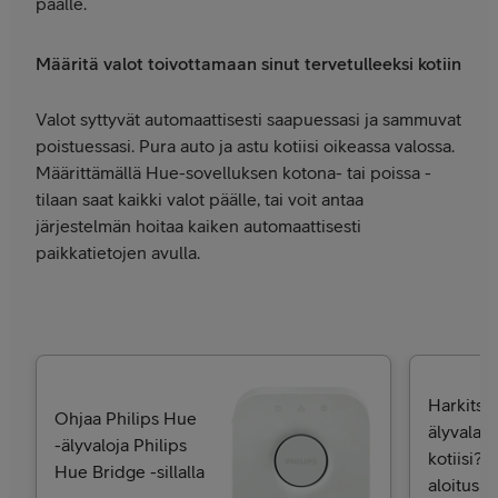
päälle.
Määritä valot toivottamaan sinut tervetulleeksi kotiin
Valot syttyvät automaattisesti saapuessasi ja sammuvat
poistuessasi. Pura auto ja astu kotiisi oikeassa valossa.
Määrittämällä Hue-sovelluksen kotona- tai poissa -
tilaan saat kaikki valot päälle, tai voit antaa
järjestelmän hoitaa kaiken automaattisesti
paikkatietojen avulla.
Harkitse
Ohjaa Philips Hue
älyvalais
-älyvaloja Philips
kotiisi? 
Hue Bridge -sillalla
aloitusp