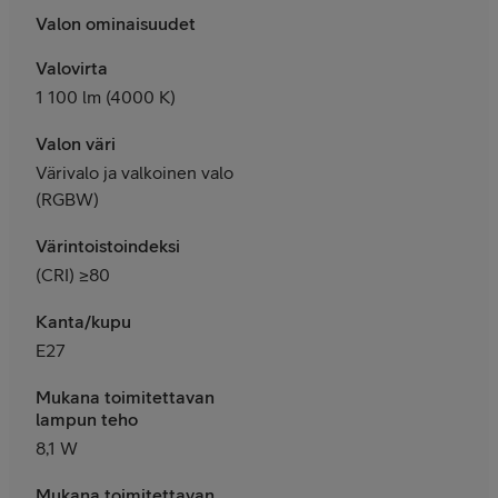
Valon ominaisuudet
Valovirta
1 100 lm (4000 K)
Valon väri
Värivalo ja valkoinen valo
(RGBW)
Värintoistoindeksi
(CRI) ≥80
Kanta/kupu
E27
Mukana toimitettavan
lampun teho
8,1 W
Mukana toimitettavan