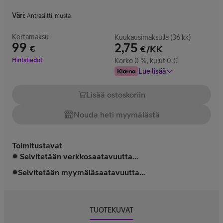
Väri
:
Antrasiitti, musta
Kertamaksu
Kuukausimaksulla (36 kk)
99
2,75
€
€/KK
Hinta 99 €
Hintatiedot
Korko 0 %, kulut 0 €
Lue lisää
Lisää ostoskoriin
Nouda heti myymälästä
Toimitustavat
Selvitetään verkkosaatavuutta...
Selvitetään myymäläsaatavuutta...
TUOTEKUVAT