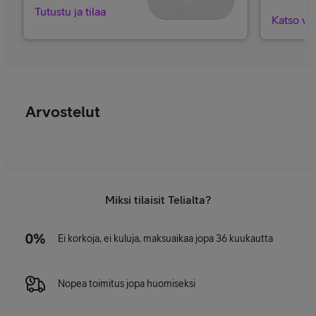
Tutustu ja tilaa
Katso va
Arvostelut
Miksi tilaisit Telialta?
Ei korkoja, ei kuluja, maksuaikaa jopa 36 kuukautta
Nopea toimitus jopa huomiseksi