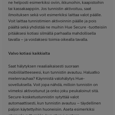
ne helposti esimerkiksi oviin, ikkunoihin, kaapistoihin
tai kassakaappiin. Jos tunnistin aktivoituu, saat
ilmoituksen sekä voit esimerkiksi laittaa valot päälle.
Voit laittaa tunnistimien aktivoinnin päälle ja pois
päältä sekä yhdistää ne muihin Hue Secure -tuotteisiin
pitääksesi kotiasi silmällä parhaalla mahdollisella
tavalla – ja voidaksesi toimia oikealla tavalla.
Valvo kotiasi kaikkialta
Saat hälytyksen reaaliaikaisesti suoraan
mobiililaitteeseesi, kun tunnistin avautuu. Haluatko
mielenrauhaa? Käynnistä valohälytys Hue-
sovelluksella. Voit jopa nähdä, milloin tunnistin on
viimeksi aktivoitunut ja onko joku peukaloinut sitä.
Secure-kosketustunnistin sytyttää valot
automaattisesti, kun tunnistin avautuu – täydellinen
paljon käytettyihin huoneisiin. Aseta esimerkiksi