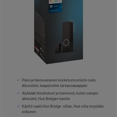
Pieni ja hienovarainen kosketustunnistin oviin,
ikkunoihin, kaapistoihin tai kassakaappiin
Älykkäät ilmoitukset ja toiminnot, kuten valojen
aktivointi, Hue Bridgen kautta
Käyttö vaatii Hue Bridge -sillan, Hue-silta myydään
erikseen