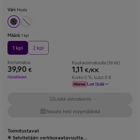
Väri
:
Musta
Määrä
:
1 kpl
1 kpl
2 kpl
Kertamaksu
Kuukausimaksulla (36 kk)
39,90
1,11
€
€/KK
Hinta 39,90 €
Hintatiedot
Korko 0 %, kulut 0 €
Lue lisää
Lisää ostoskoriin
Nouda heti myymälästä
Toimitustavat
Selvitetään verkkosaatavuutta...