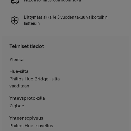
Nopea toimitus jopa huomiseksi
Liittymäasiakkaille 3 vuoden takuu valikoituihin
laitteisiin
Tekniset tiedot
Yleistä
Hue-silta
Philips Hue Bridge -silta
vaaditaan
Yhteysprotokolla
Zigbee
Yhteensopivuus
Philips Hue -sovellus