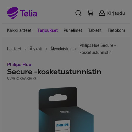
Kirjaudu
Kaikki laitteet
Tarjoukset
Puhelimet
Tabletit
Tietokoneet
Philips Hue Secure -
Laitteet
Älykoti
Älyvalaistus
kosketustunnistin
Philips Hue
Secure -kosketustunnistin
929003563803