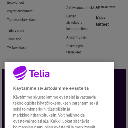
tietokoneet
Mesh-laitteet
Aktiivisuusrannekkeet
Pöytätietokoneet
Lasten
Kaikki
Tietokonetarvikkeet
älykellot ja
laitteet
kellopuhelimet
Televisiot
Älysormukset
Televisiot
Älykellojen
TV-tarvikkeet
tarvikkeet
Tietosuoja ja -turva
Käytämme sivustollamme evästeitä
Käytämme sivustollamme evästeitä ja vastaavia
Tilauksen peruuttaminen
teknologioita käyttökokemuksen parantamiseksi
sekä toiminnallisiin, tilastollisiin ja
Käyttöehdot
markkinointitarkoituksiin. Voit hallinnoida
evästevalintojasi alla. Kaikki luokat sisältävät
Evästeiden käyttö
kolmansien osapuolien evästeitä ja merkitsevät