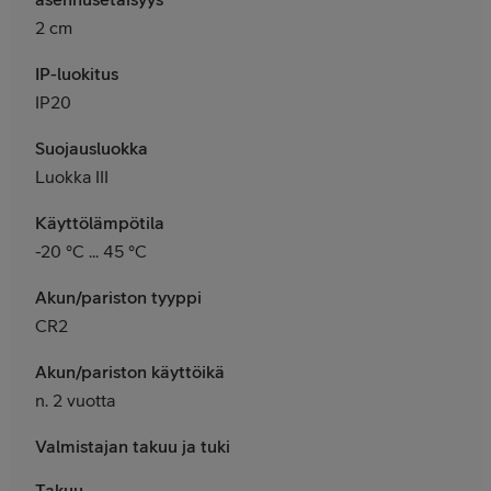
2 cm
IP-luokitus
IP20
Suojausluokka
Luokka III
Käyttölämpötila
-20 °C ... 45 °C
Akun/pariston tyyppi
CR2
Akun/pariston käyttöikä
n. 2 vuotta
Valmistajan takuu ja tuki
Takuu