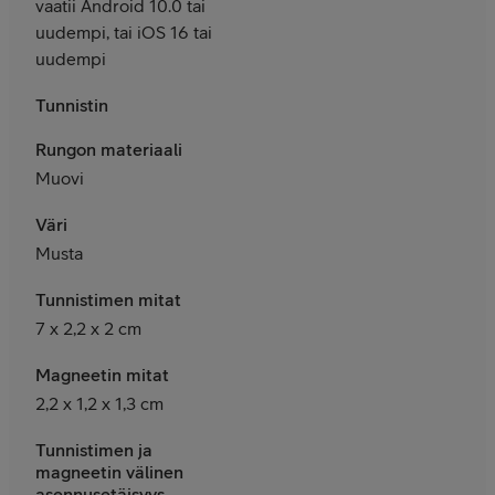
vaatii Android 10.0 tai
uudempi, tai iOS 16 tai
uudempi
Tunnistin
Rungon materiaali
Muovi
Väri
Musta
Tunnistimen mitat
7 x 2,2 x 2 cm
Magneetin mitat
2,2 x 1,2 x 1,3 cm
Tunnistimen ja
magneetin välinen
asennusetäisyys