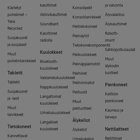
kaiuttimet
ja valvonta
Käytetyt
Konsolipelit
puhelimet –
Aktiivikaiuttimet
Älyvalaistus
Konsolitarvikkeet
Telia
Soundbarit
Älykaiuttimet
Pelitietokoneet
Recycled
Kaiuttimet
Robotti-
Pelinäytöt
Suojakuoret
radiolla
imurit
ja suojalasit
Tietokonekomponentit
Sähköpotkulaudat
Kuulokkeet
Muut
Pelikuulokkeet
Muut
puhelintarvikkeet
Bluetooth-
Pelinäppäimistöt
älykodin
kuulokkeet
Tabletit
tuotteet
Pelihiiret
Vastamelukuulokkeet
Tabletit
Pelihiirimatot
Pienkoneet
Nappikuulokkeet
Suojakuoret
Pelituolit
Keittiön
Langattomat
ja -lasit
pienkoneet
Muut
kuulokkeet
Muut
pelituotteet
Kauneus ja
Urheilukuulokkeet
tarvikkeet
terveys
Älykellot
Langalliset
Tietokoneet
Nettilaitteet
kuulokkeet
Älykellot
Kannettavat
Reitittimet
Urheilukellot