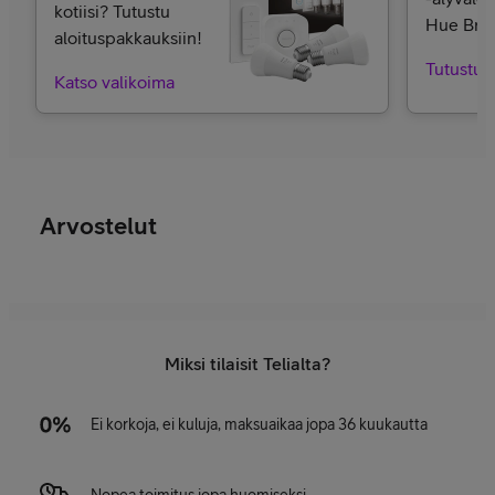
kotiisi? Tutustu
Hue Bridg
aloituspakkauksiin!
Tutustu j
Katso valikoima
Arvostelut
Miksi tilaisit Telialta?
Ei korkoja, ei kuluja, maksuaikaa jopa 36 kuukautta