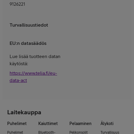
9126221
Turvallisuustiedot
EU:n datasäädös
Lue lisää tuotteen datan
käytöstä:
https://www.telia.fi/eu-
data-act
Laitekauppa
Puhelimet
Kaiuttimet
Pelaaminen
Älykoti
Puhelimet
Bluetooth-
Pelikonsolit
Turvallisuus