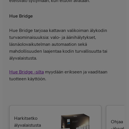
eteisvalo syttymään, kun etuovi avataan.
Hue Bridge
Hue Bridge tarjoaa kattavan valikoiman älykodin
turvaominaisuuksia: valo- ja äänihälytykset,
läsnäolovaikutelman automaation sekä
mahdollisuuden laajentaa kodin turvallisuutta tai
älyvalaistusta.
Hue Bridge -silta
myydään erikseen ja vaaditaan
tuotteen käyttöön.
Harkitsetko
Ohjaa Ph
älyvalaistusta
-älyvaloj