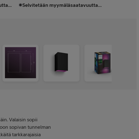
tta...
Selvitetään myymäläsaatavuutta...
in. Valaisin sopii
taloon sopivan tunnelman
käitä tarkkarajaisia