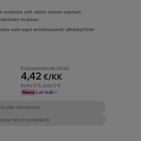
n ansiosta voit valita taloon sopivan
tilanteen mukaan
osta valo sopii erinomaisesti ulkokäyttöön
Kuukausimaksulla (36 kk)
4,42
€/KK
Korko 0 %, kulut 0 €
Lue lisää
Lisää ostoskoriin
uda heti myymälästä