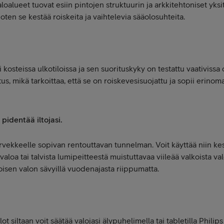
aloalueet tuovat esiin pintojen struktuurin ja arkkitehtoniset yks
joten se kestää roiskeita ja vaihtelevia sääolosuhteita.
i kosteissa ulkotiloissa ja sen suorituskyky on testattu vaativissa 
us, mikä tarkoittaa, että se on roiskevesisuojattu ja sopii erinom
 pidentää iltojasi.
parvekkeelle sopivan rentouttavan tunnelman. Voit käyttää niin k
aloa tai talvista lumipeitteestä muistuttavaa viileää valkoista val
isen valon sävyillä vuodenajasta riippumatta.
lot siltaan voit säätää valojasi älypuhelimella tai tabletilla Phil