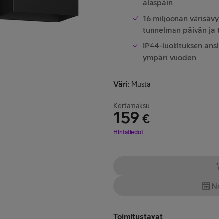
alaspäin
16 miljoonan värisävy
tunnelman päivän ja 
IP44-luokituksen ansi
ympäri vuoden
Väri
:
Musta
Kertamaksu
159
€
Hinta 159 €
Hintatiedot
No
Toimitustavat