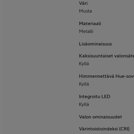
Väri
Musta
Materiaali
Metalli
Lisäominaisuus
Kaksisuuntaiset valonsät
Kyllä
Himmennettävä Hue-sovell
Kyllä
Integroitu LED
Kyllä
Valon ominaisuudet
Värintoistoindeksi (CRI)