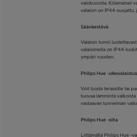
valokuvioita. Kiilamaiset v
valaisin on IP44-suojattu, 
Säänkestävä
Valaisin toimii luotettavast
valaisimella on IP44-luokit
ympäri vuoden.
Philips Hue -ulkovalaistus
Voit luoda terassille tai 
tuovaa lämmintä valkoista v
vastaavan tunnelman valko
Philips Hue -silta
Liittämällä Philips Hue -va