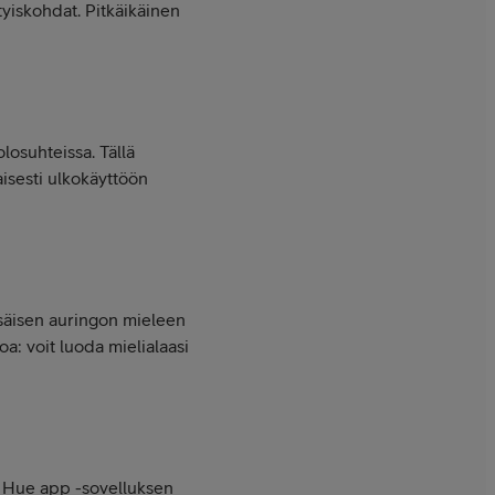
ityiskohdat. Pitkäikäinen
olosuhteissa. Tällä
aisesti ulkokäyttöön
esäisen auringon mieleen
oa: voit luoda mielialaasi
ips Hue app -sovelluksen