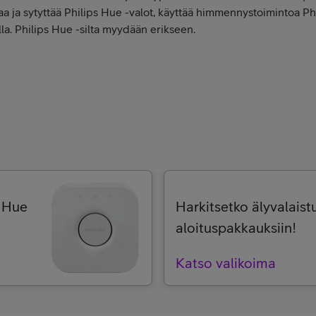
a ja sytyttää Philips Hue -valot, käyttää himmennystoimintoa Ph
la. Philips Hue -silta myydään erikseen.
s Hue
Harkitsetko älyvalaistu
aloituspakkauksiin!
Katso valikoima