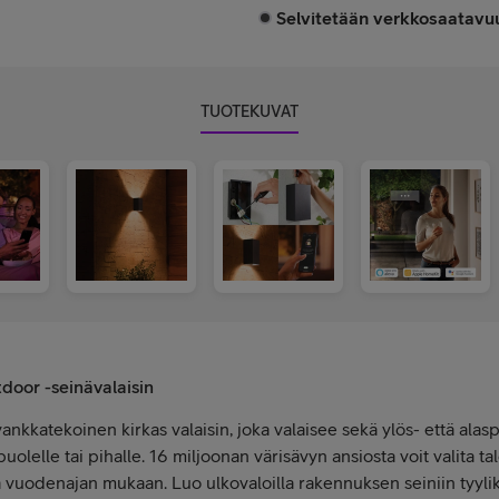
Selvitetään verkkosaatavuu
TUOTEKUVAT
door -seinävalaisin
nkkatekoinen kirkas valaisin, joka valaisee sekä ylös- että alaspä
puolelle tai pihalle. 16 miljoonan värisävyn ansiosta voit valita 
ka vuodenajan mukaan. Luo ulkovaloilla rakennuksen seiniin tyylik