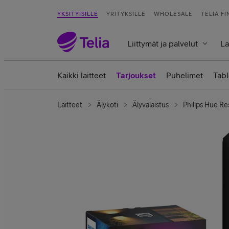
YKSITYISILLE
YRITYKSILLE
WHOLESALE
TELIA F
Liittymät ja palvelut
La
Kaikki laitteet
Tarjoukset
Puhelimet
Tabl
Laitteet
Älykoti
Älyvalaistus
Philips Hue Re