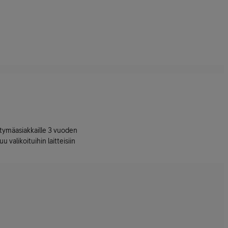
ttymäasiakkaille 3 vuoden
uu valikoituihin laitteisiin