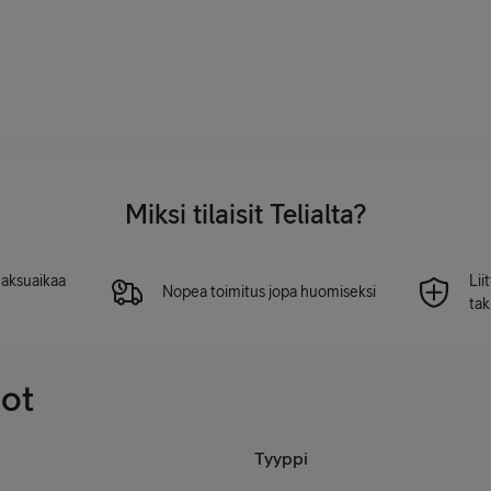
Miksi tilaisit Telialta?
 maksuaikaa
Lii
Nopea toimitus jopa huomiseksi
tak
dot
Tyyppi