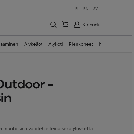
FI
EN
SV
Kirjaudu
laaminen
Älykellot
Älykoti
Pienkoneet
Nettilaitteet
Outdoor -
in
 muotoisina valotehosteina sekä ylös- että