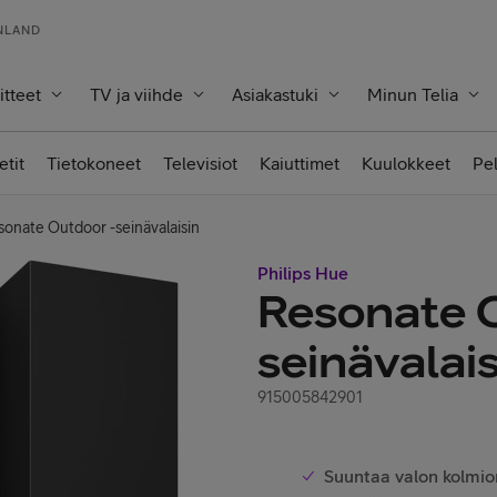
INLAND
itteet
TV ja viihde
Asiakastuki
Minun Telia
etit
Tietokoneet
Televisiot
Kaiuttimet
Kuulokkeet
Pe
sonate Outdoor -seinävalaisin
Philips Hue
Resonate 
seinävalais
915005842901
Suuntaa valon kolmion