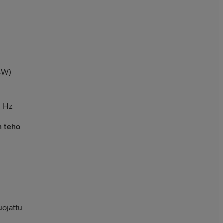
GBW)
0 Hz
n teho
uojattu