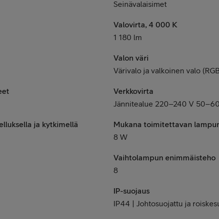
Seinävalaisimet
Valovirta, 4 000 K
1 180 lm
Valon väri
Värivalo ja valkoinen valo (R
eet
Verkkovirta
Jännitealue 220–240 V 50–6
uksella ja kytkimellä
Mukana toimitettavan lampu
8 W
Vaihtolampun enimmäisteho
8
IP-suojaus
IP44 | Johtosuojattu ja roiskes