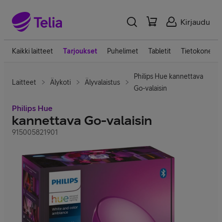
Kirjaudu
Kaikki laitteet
Tarjoukset
Puhelimet
Tabletit
Tietokoneet
Philips Hue kannettava
Laitteet
Älykoti
Älyvalaistus
Go-valaisin
Philips Hue
kannettava Go-valaisin
915005821901