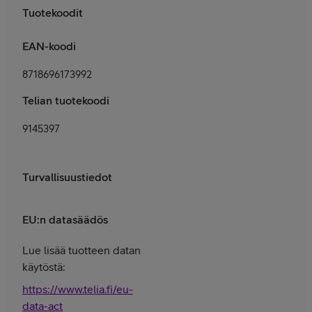
Tuotekoodit
EAN-koodi
8718696173992
Telian tuotekoodi
9145397
Turvallisuustiedot
EU:n datasäädös
Lue lisää tuotteen datan
käytöstä:
https://www.telia.fi/eu-
data-act