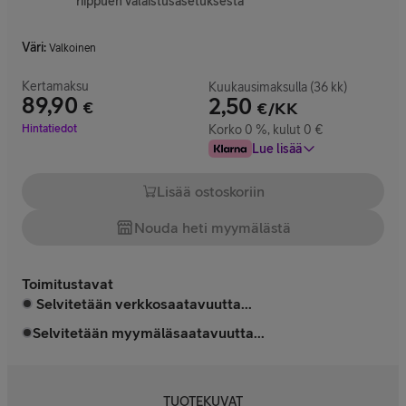
riippuen valaistusasetuksesta
Väri
:
Valkoinen
Kertamaksu
Kuukausimaksulla (36 kk)
89,90
2,50
€
€/KK
Hinta 89,90 €
Hintatiedot
Korko 0 %, kulut 0 €
Lue lisää
Lisää ostoskoriin
Nouda heti myymälästä
Toimitustavat
Selvitetään verkkosaatavuutta...
Selvitetään myymäläsaatavuutta...
TUOTEKUVAT