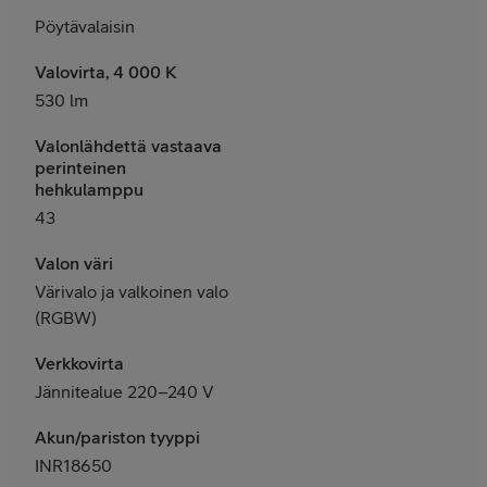
Pöytävalaisin
Valovirta, 4 000 K
530 lm
Valonlähdettä vastaava
perinteinen
hehkulamppu
43
Valon väri
Värivalo ja valkoinen valo
(RGBW)
Verkkovirta
Jännitealue 220–240 V
Akun/pariston tyyppi
INR18650