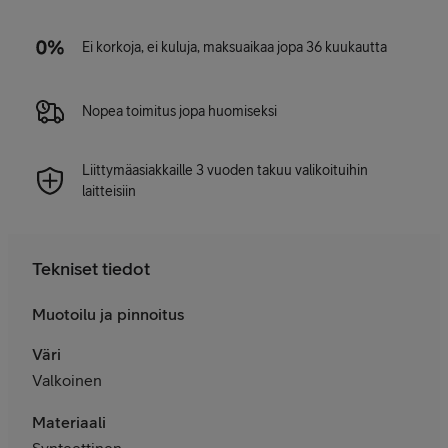
Ei korkoja, ei kuluja, maksuaikaa jopa 36 kuukautta
Nopea toimitus jopa huomiseksi
Liittymäasiakkaille 3 vuoden takuu valikoituihin
laitteisiin
Tekniset tiedot
Muotoilu ja pinnoitus
Väri
Valkoinen
Materiaali
Synteettinen