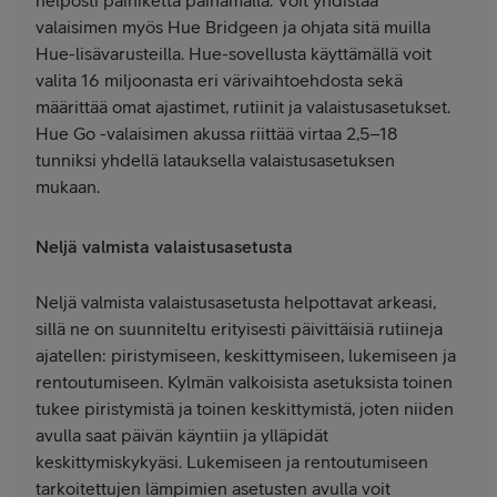
helposti painiketta painamalla. Voit yhdistää
valaisimen myös Hue Bridgeen ja ohjata sitä muilla
Hue-lisävarusteilla. Hue-sovellusta käyttämällä voit
valita 16 miljoonasta eri värivaihtoehdosta sekä
määrittää omat ajastimet, rutiinit ja valaistusasetukset.
Hue Go -valaisimen akussa riittää virtaa 2,5–18
tunniksi yhdellä latauksella valaistusasetuksen
mukaan.
Neljä valmista valaistusasetusta
Neljä valmista valaistusasetusta helpottavat arkeasi,
sillä ne on suunniteltu erityisesti päivittäisiä rutiineja
ajatellen: piristymiseen, keskittymiseen, lukemiseen ja
rentoutumiseen. Kylmän valkoisista asetuksista toinen
tukee piristymistä ja toinen keskittymistä, joten niiden
avulla saat päivän käyntiin ja ylläpidät
keskittymiskykyäsi. Lukemiseen ja rentoutumiseen
tarkoitettujen lämpimien asetusten avulla voit