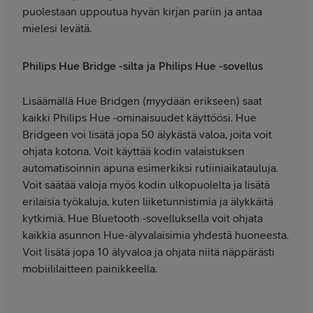
puolestaan uppoutua hyvän kirjan pariin ja antaa
mielesi levätä.
Philips Hue Bridge -silta ja Philips Hue -sovellus
Lisäämällä Hue Bridgen (myydään erikseen) saat
kaikki Philips Hue ‑ominaisuudet käyttöösi. Hue
Bridgeen voi lisätä jopa 50 älykästä valoa, joita voit
ohjata kotona. Voit käyttää kodin valaistuksen
automatisoinnin apuna esimerkiksi rutiiniaikatauluja.
Voit säätää valoja myös kodin ulkopuolelta ja lisätä
erilaisia työkaluja, kuten liiketunnistimia ja älykkäitä
kytkimiä. Hue Bluetooth ‑sovelluksella voit ohjata
kaikkia asunnon Hue-älyvalaisimia yhdestä huoneesta.
Voit lisätä jopa 10 älyvaloa ja ohjata niitä näppärästi
mobiililaitteen painikkeella.