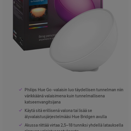
Philips Hue Go -valaisin luo täydellisen tunnelman niin
värikkäänä valaisimena kuin tunnelmallisena
katseenvangitsijana
Käytä sitä erillisenä valona tai lisää se
älyvalaistusjärjestelmääsi Hue Bridgen avulla
Akussa riittää virtaa 2,5–18 tunniksi yhdellä latauksella