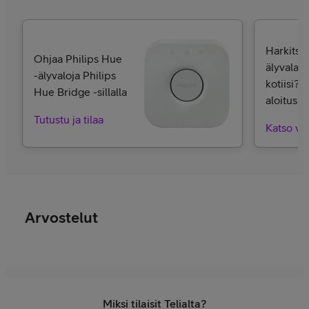
Harkitse
Ohjaa Philips Hue
älyvalais
-älyvaloja Philips
kotiisi? 
Hue Bridge -sillalla
aloitusp
Tutustu ja tilaa
Katso va
Arvostelut
Miksi tilaisit Telialta?