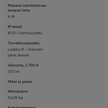
Mukana toimitettavan
lampun teho
6 W
IP-koodi
IP20 | Sormisuojattu
Turvallisuusluokka
Luokka III – Erityisen
pieni jännite
Valovirta, 2 700 K
370 lm
Mitat ja paino
Nettopaino
0,625 kg
Kokonaiskorkeus