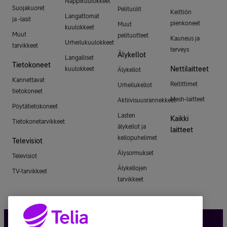
Nappikuulokkeet
Suojakuoret
Pelituolit
Keittiön
Langattomat
ja -lasit
pienkoneet
Muut
kuulokkeet
Muut
pelituotteet
Kauneus ja
Urheilukuulokkeet
tarvikkeet
terveys
Älykellot
Langalliset
Tietokoneet
Nettilaitteet
kuulokkeet
Älykellot
Kannettavat
Reitittimet
Urheilukellot
tietokoneet
Mesh-laitteet
Aktiivisuusrannekkeet
Pöytätietokoneet
Lasten
Kaikki
Tietokonetarvikkeet
älykellot ja
laitteet
kellopuhelimet
Televisiot
Älysormukset
Televisiot
Älykellojen
TV-tarvikkeet
tarvikkeet