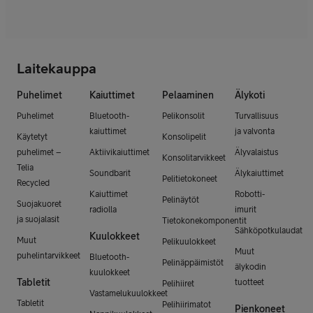
Laitekauppa
Puhelimet
Kaiuttimet
Pelaaminen
Älykoti
Puhelimet
Bluetooth-
Pelikonsolit
Turvallisuus
kaiuttimet
ja valvonta
Käytetyt
Konsolipelit
puhelimet –
Aktiivikaiuttimet
Älyvalaistus
Konsolitarvikkeet
Telia
Soundbarit
Älykaiuttimet
Pelitietokoneet
Recycled
Kaiuttimet
Robotti-
Pelinäytöt
Suojakuoret
radiolla
imurit
ja suojalasit
Tietokonekomponentit
Sähköpotkulaudat
Kuulokkeet
Muut
Pelikuulokkeet
Muut
puhelintarvikkeet
Bluetooth-
Pelinäppäimistöt
älykodin
kuulokkeet
Tabletit
tuotteet
Pelihiiret
Vastamelukuulokkeet
Tabletit
Pelihiirimatot
Pienkoneet