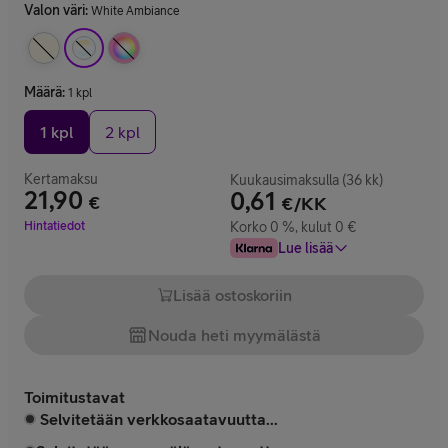
Valon väri
:
White Ambiance
Määrä
:
1 kpl
1 kpl
2 kpl
Kertamaksu
Kuukausimaksulla (36 kk)
21,90
0,61
€
€/KK
Hinta 21,90 €
Hintatiedot
Korko 0 %, kulut 0 €
Lue lisää
Lisää ostoskoriin
Nouda heti myymälästä
Toimitustavat
Selvitetään verkkosaatavuutta...