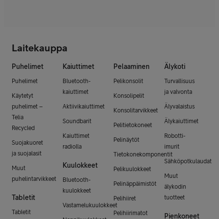
Laitekauppa
Puhelimet
Kaiuttimet
Pelaaminen
Älykoti
Puhelimet
Bluetooth-
Pelikonsolit
Turvallisuus
kaiuttimet
ja valvonta
Käytetyt
Konsolipelit
puhelimet –
Aktiivikaiuttimet
Älyvalaistus
Konsolitarvikkeet
Telia
Soundbarit
Älykaiuttimet
Pelitietokoneet
Recycled
Kaiuttimet
Robotti-
Pelinäytöt
Suojakuoret
radiolla
imurit
ja suojalasit
Tietokonekomponentit
Sähköpotkulaudat
Kuulokkeet
Muut
Pelikuulokkeet
Muut
puhelintarvikkeet
Bluetooth-
Pelinäppäimistöt
älykodin
kuulokkeet
Tabletit
tuotteet
Pelihiiret
Vastamelukuulokkeet
Tabletit
Pelihiirimatot
Pienkoneet