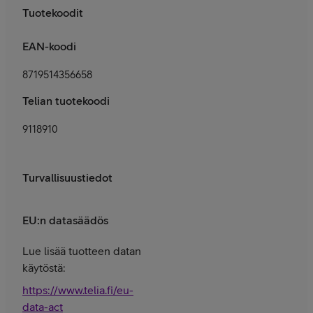
Tuotekoodit
EAN-koodi
8719514356658
Telian tuotekoodi
9118910
Turvallisuustiedot
EU:n datasäädös
Lue lisää tuotteen datan
käytöstä:
https://www.telia.fi/eu-
data-act