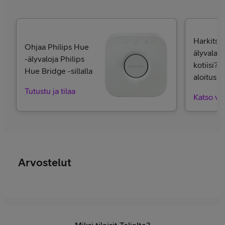
Harkitse
Ohjaa Philips Hue
älyvalais
-älyvaloja Philips
kotiisi? 
Hue Bridge -sillalla
aloitusp
Tutustu ja tilaa
Katso va
Arvostelut