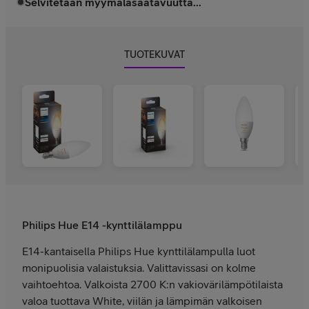
Selvitetään myymäläsaatavuutta...
TUOTEKUVAT
Philips Hue E14 -kynttilälamppu
E14-kantaisella Philips Hue kynttilälampulla luot
monipuolisia valaistuksia. Valittavissasi on kolme
vaihtoehtoa. Valkoista 2700 K:n vakiovärilämpötilaista
valoa tuottava White, viilän ja lämpimän valkoisen