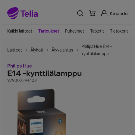
Kirjaudu
Kaikki laitteet
Tarjoukset
Puhelimet
Tabletit
Tietokoneet
Philips Hue E14 -
Laitteet
Älykoti
Älyvalaistus
kynttilälamppu
Philips Hue
E14 -kynttilälamppu
929002294403