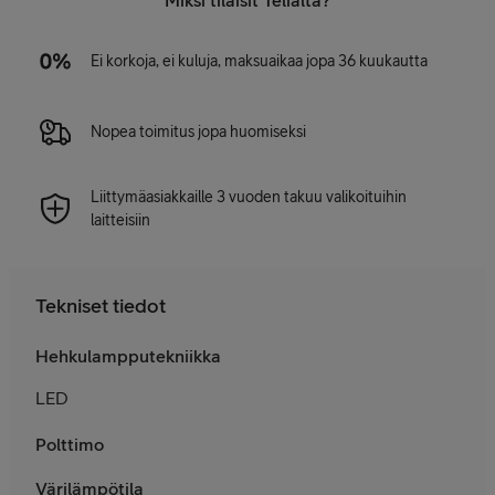
Miksi tilaisit Telialta?
Ei korkoja, ei kuluja, maksuaikaa jopa 36 kuukautta
Nopea toimitus jopa huomiseksi
Liittymäasiakkaille 3 vuoden takuu valikoituihin
laitteisiin
Tekniset tiedot
Hehkulampputekniikka
LED
Polttimo
Värilämpötila