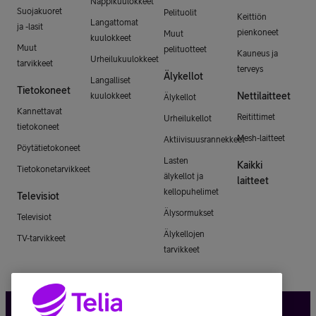
Nappikuulokkeet
Suojakuoret
Pelituolit
Keittiön
Langattomat
ja -lasit
pienkoneet
Muut
kuulokkeet
Muut
pelituotteet
Kauneus ja
Urheilukuulokkeet
tarvikkeet
terveys
Älykellot
Langalliset
Tietokoneet
Nettilaitteet
kuulokkeet
Älykellot
Kannettavat
Reitittimet
Urheilukellot
tietokoneet
Mesh-laitteet
Aktiivisuusrannekkeet
Pöytätietokoneet
Lasten
Kaikki
Tietokonetarvikkeet
älykellot ja
laitteet
kellopuhelimet
Televisiot
Älysormukset
Televisiot
Älykellojen
TV-tarvikkeet
tarvikkeet