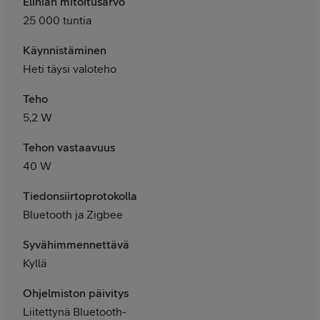
Eliniän mitoitusarvo
25 000 tuntia
Käynnistäminen
Heti täysi valoteho
Teho
5,2 W
Tehon vastaavuus
40 W
Tiedonsiirtoprotokolla
Bluetooth ja Zigbee
Syvähimmennettävä
Kyllä
Ohjelmiston päivitys
Liitettynä Bluetooth-