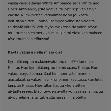
välillä vaihdeltavan White Ambiance sekä White and
Color Ambiance, jolla voit valita joko sopivan sävyn
valolle 16 miljoonan värivaihtoehdon joukosta,
halusitpa sitten luonnollisempaa valkoista valoa tai
räiskyviä värejä. Voit myös synkronoida valon sävyn
muuttumaan esimerkiksi musiikin tai elokuvan mukaan
täydentämään elämystä.
Käytä valojasi siellä missä olet
Kynttilälampun maksimivaloteho on 470 lumenia.
Philips Hue kynttilälamppu toimii osana Philips Hue -
valaisinjärjestelmää. Saat himmennystoiminnon,
ajastukset, ja valojen synkronoinnin käyttöösi, kun liität
lampun Philips Hue sillan kautta yhdistettyyn
älylaitteeseen. Etäyhteyden avulla voit säätää lamppua
älypuhelimella tai tabletilla missä ikinä oletkin.