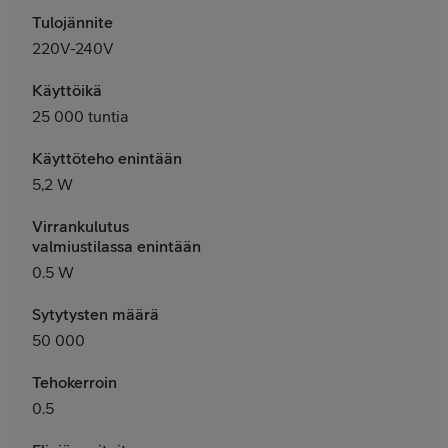
Tulojännite
220V-240V
Käyttöikä
25 000 tuntia
Käyttöteho enintään
5,2 W
Virrankulutus
valmiustilassa enintään
0.5 W
Sytytysten määrä
50 000
Tehokerroin
0.5