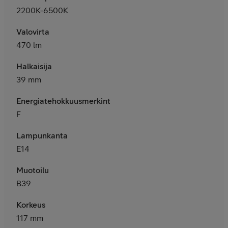
2200K-6500K
Valovirta
470 lm
Halkaisija
39 mm
Energiatehokkuusmerkintä
F
Lampunkanta
E14
Muotoilu
B39
Korkeus
117 mm