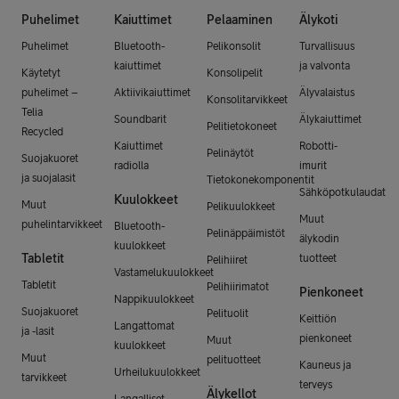
Puhelimet
Kaiuttimet
Pelaaminen
Älykoti
Puhelimet
Bluetooth-
Pelikonsolit
Turvallisuus
kaiuttimet
ja valvonta
Käytetyt
Konsolipelit
puhelimet –
Aktiivikaiuttimet
Älyvalaistus
Konsolitarvikkeet
Telia
Soundbarit
Älykaiuttimet
Pelitietokoneet
Recycled
Kaiuttimet
Robotti-
Pelinäytöt
Suojakuoret
radiolla
imurit
ja suojalasit
Tietokonekomponentit
Sähköpotkulaudat
Kuulokkeet
Muut
Pelikuulokkeet
Muut
puhelintarvikkeet
Bluetooth-
Pelinäppäimistöt
älykodin
kuulokkeet
Tabletit
tuotteet
Pelihiiret
Vastamelukuulokkeet
Tabletit
Pelihiirimatot
Pienkoneet
Nappikuulokkeet
Suojakuoret
Pelituolit
Keittiön
Langattomat
ja -lasit
pienkoneet
Muut
kuulokkeet
Muut
pelituotteet
Kauneus ja
Urheilukuulokkeet
tarvikkeet
terveys
Älykellot
Langalliset