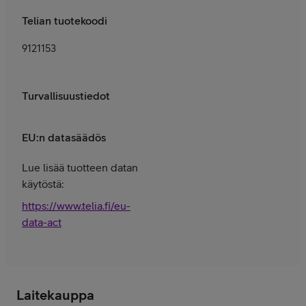
Telian tuotekoodi
9121153
Turvallisuustiedot
EU:n datasäädös
Lue lisää tuotteen datan
käytöstä:
https://www.telia.fi/eu-
data-act
Laitekauppa