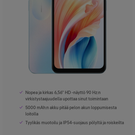
Nopea ja kirkas 6,56" HD -näyttö 90 Hz:n
virkistystaajuudella upottaa sinut toimintaan
5000 mAh:n akku pitää pelon akun loppumisesta
loitolla
Tyylikäs muotoilu ja IP54-suojaus pölyltä ja roiskeilta