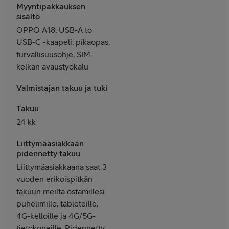
Myyntipakkauksen
sisältö
OPPO A18, USB-A to
USB-C -kaapeli, pikaopas,
turvallisuusohje, SIM-
kelkan avaustyökalu
Valmistajan takuu ja tuki
Takuu
24 kk
Liittymäasiakkaan
pidennetty takuu
Liittymäasiakkaana saat 3
vuoden erikoispitkän
takuun meiltä ostamillesi
puhelimille, tableteille,
4G-kelloille ja 4G/5G-
tietokoneille. Pidennetty