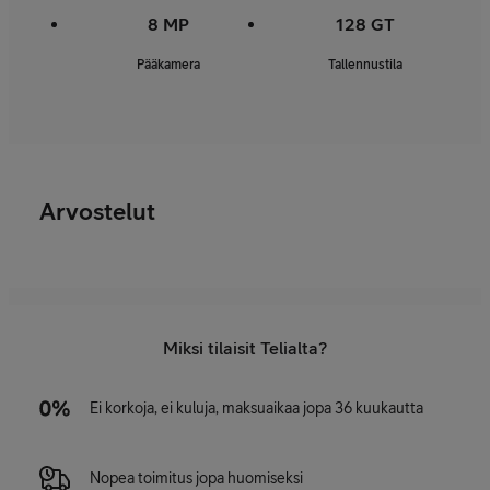
8 MP
128 GT
Pääkamera
Tallennustila
Arvostelut
Miksi tilaisit Telialta?
Ei korkoja, ei kuluja, maksuaikaa jopa 36 kuukautta
Nopea toimitus jopa huomiseksi