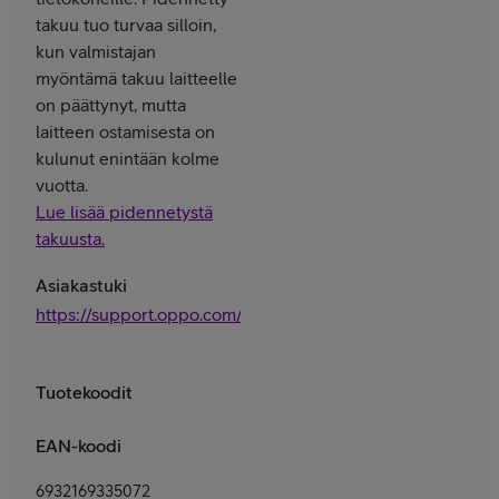
takuu tuo turvaa silloin,
kun valmistajan
myöntämä takuu laitteelle
on päättynyt, mutta
laitteen ostamisesta on
kulunut enintään kolme
vuotta.
Lue lisää pidennetystä
takuusta.
Asiakastuki
https://support.oppo.com/en/
Tuotekoodit
EAN-koodi
6932169335072