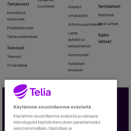
Tietokoneet
Nettilaitteet
kuulokkeet
Älykellot
Kannettavat
Reitittimet
Urheilukellot
tietokoneet
Mesh-laitteet
Aktiivisuusrannekkeet
Pöytätietokoneet
Lasten
Kaikki
Tietokonetarvikkeet
älykellot ja
laitteet
kellopuhelimet
Televisiot
Älysormukset
Televisiot
Älykellojen
TV-tarvikkeet
tarvikkeet
Tietosuoja ja -turva
Käytämme sivustollamme evästeitä
Käytämme sivustollamme evästeitä ja vastaavia
Tilauksen peruuttaminen
teknologioita käyttökokemuksen parantamiseksi
sekä toiminnallisiin, tilastollisiin ja
Käyttöehdot