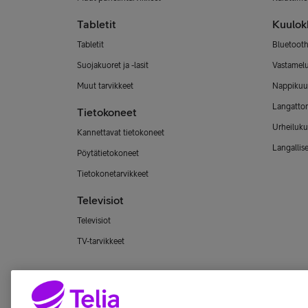
Tabletit
Kuulok
Tabletit
Bluetooth
Suojakuoret ja -lasit
Vastamel
Muut tarvikkeet
Nappikuu
Langatto
Tietokoneet
Urheiluku
Kannettavat tietokoneet
Langallis
Pöytätietokoneet
Tietokonetarvikkeet
Televisiot
Televisiot
TV-tarvikkeet