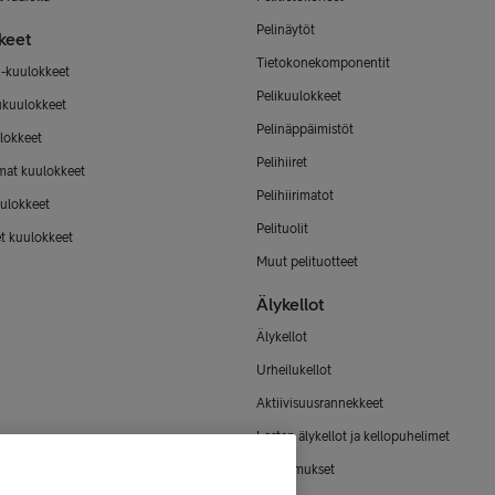
Pelinäytöt
keet
Tietokonekomponentit
-kuulokkeet
Pelikuulokkeet
ukuulokkeet
Pelinäppäimistöt
lokkeet
Pelihiiret
mat kuulokkeet
Pelihiirimatot
ulokkeet
Pelituolit
et kuulokkeet
Muut pelituotteet
Älykellot
Älykellot
Urheilukellot
Aktiivisuusrannekkeet
Lasten älykellot ja kellopuhelimet
Älysormukset