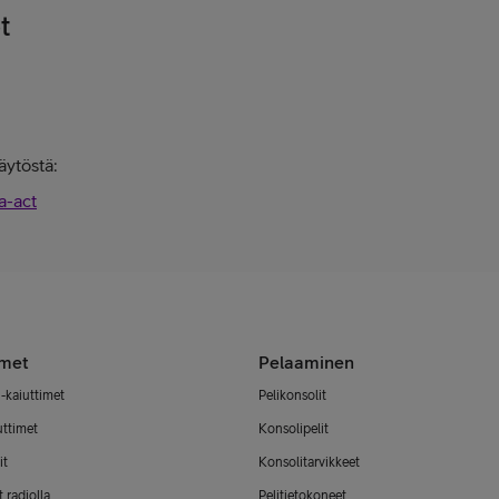
t
äytöstä:
a-act
imet
Pelaaminen
-kaiuttimet
Pelikonsolit
uttimet
Konsolipelit
it
Konsolitarvikkeet
 radiolla
Pelitietokoneet