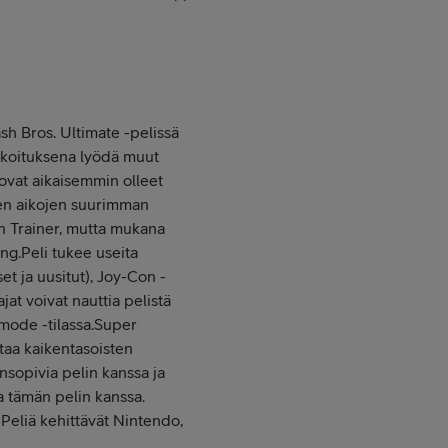
sh Bros. Ultimate -pelissä
arkoituksena lyödä muut
 ovat aikaisemmin olleet
ien aikojen suurimman
n Trainer, mutta mukana
ng.
Peli tukee useita
t ja uusitut), Joy-Con -
at voivat nauttia pelistä
mode -tilassa.
Super
taa kaikentasoisten
nsopivia pelin kanssa ja
ia tämän pelin kanssa.
 Peliä kehittävät Nintendo,