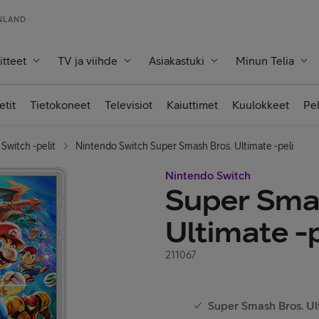
INLAND
itteet
TV ja viihde
Asiakastuki
Minun Telia
etit
Tietokoneet
Televisiot
Kaiuttimet
Kuulokkeet
Pe
Switch -pelit
Nintendo Switch Super Smash Bros. Ultimate -peli
Nintendo Switch
Super Sma
Ultimate -p
211067
Super Smash Bros. Ul