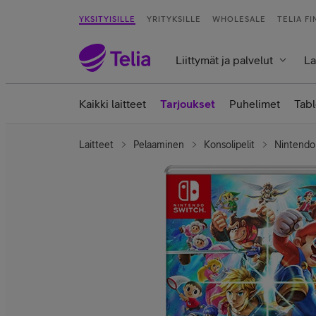
YKSITYISILLE
YRITYKSILLE
WHOLESALE
TELIA F
Liittymät ja palvelut
La
Kaikki laitteet
Tarjoukset
Puhelimet
Tabl
Laitteet
Pelaaminen
Konsolipelit
Nintendo 