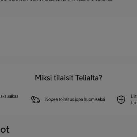
Miksi tilaisit Telialta?
 maksuaikaa
Lii
Nopea toimitus jopa huomiseksi
tak
dot