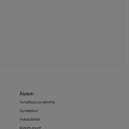
Älykoti
Turvallisuus ja valvonta
Älyvalaistus
Älykaiuttimet
Robotti-imurit