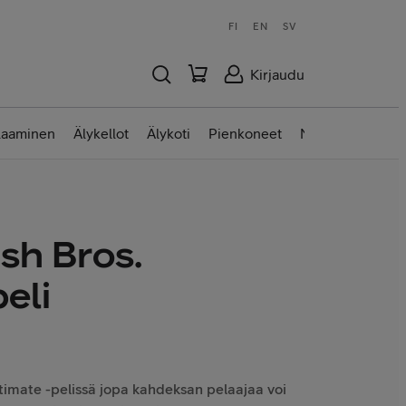
FI
EN
SV
Kirjaudu
laaminen
Älykellot
Älykoti
Pienkoneet
Nettilaitteet
sh Bros.
eli
timate -pelissä jopa kahdeksan pelaajaa voi