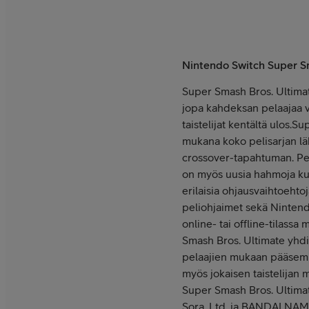
Nintendo Switch Super Sm
Super Smash Bros. Ultimate
jopa kahdeksan pelaajaa vo
taistelijat kentältä ulos.
Sup
mukana koko pelisarjan lä
crossover-tapahtuman. Pel
on myös uusia hahmoja kute
erilaisia ohjausvaihtoeht
peliohjaimet sekä Nintendo
online- tai offline-tilass
Smash Bros. Ultimate yhdis
pelaajien mukaan pääsemis
myös jokaisen taistelijan 
Super Smash Bros. Ultimate
Sora, Ltd. ja BANDAI NAMC