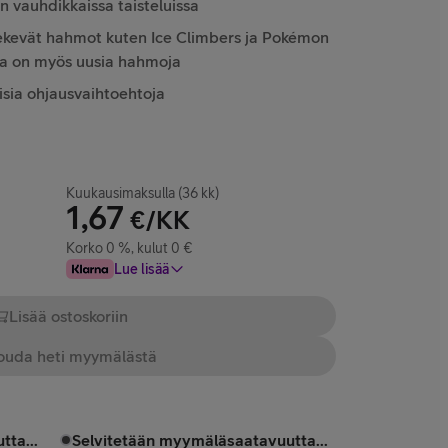
an vauhdikkaissa taisteluissa
 tekevät hahmot kuten Ice Climbers ja Pokémon
na on myös uusia hahmoja
aisia ohjausvaihtoehtoja
Kuukausimaksulla (36 kk)
1,67
€/KK
Korko 0 %, kulut 0 €
Lue lisää
Lisää ostoskoriin
uda heti myymälästä
tta...
Selvitetään myymäläsaatavuutta...