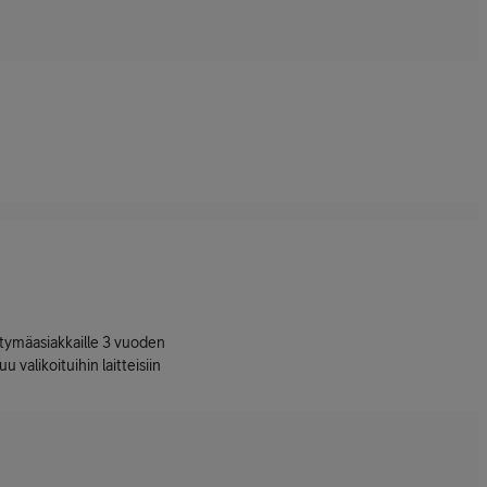
ttymäasiakkaille 3 vuoden
uu valikoituihin laitteisiin