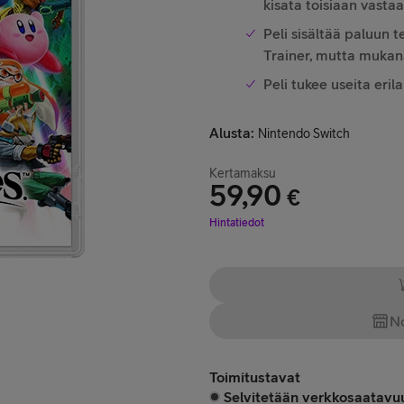
kisata toisiaan vasta
Peli sisältää paluun
Trainer, mutta muka
Peli tukee useita eril
Alusta
:
Nintendo Switch
Kertamaksu
59,90
€
Hinta 59,90 €
Hintatiedot
No
Toimitustavat
Selvitetään verkkosaatavuu