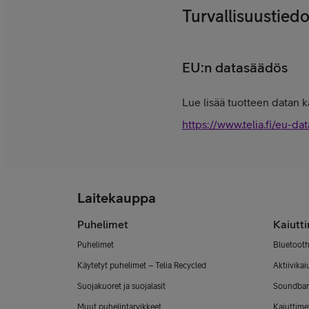
Turvallisuustiedo
EU:n datasäädös
Lue lisää tuotteen datan k
https://www.telia.fi/eu-dat
Laitekauppa
Puhelimet
Kaiutt
Puhelimet
Bluetooth
Käytetyt puhelimet – Telia Recycled
Aktiivikai
Suojakuoret ja suojalasit
Soundbar
Muut puhelintarvikkeet
Kaiuttimet