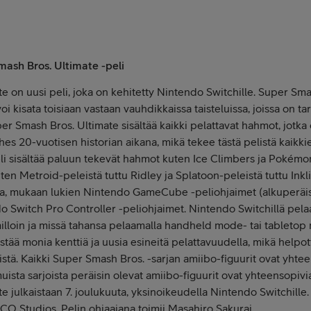
ash Bros. Ultimate -peli
 on uusi peli, joka on kehitetty Nintendo Switchille. Super Sma
i kisata toisiaan vastaan vauhdikkaissa taisteluissa, joissa on t
er Smash Bros. Ultimate sisältää kaikki pelattavat hahmot, jotka
hes 20-vuotisen historian aikana, mikä tekee tästä pelistä kaikk
i sisältää paluun tekevät hahmot kuten Ice Climbers ja Pokémo
n Metroid-peleistä tuttu Ridley ja Splatoon-peleistä tuttu Inkli
oja, mukaan lukien Nintendo GameCube -peliohjaimet (alkuperäise
 Switch Pro Controller -peliohjaimet. Nintendo Switchillä pelaaj
a milloin ja missä tahansa pelaamalla handheld mode- tai tabletop 
tää monia kenttiä ja uusia esineitä pelattavuudella, mikä helpot
tä. Kaikki Super Smash Bros. -sarjan amiibo-figuurit ovat yhtee
muista sarjoista peräisin olevat amiibo-figuurit ovat yhteensopiv
 julkaistaan 7. joulukuuta, yksinoikeudella Nintendo Switchille.
O Studios. Pelin ohjaajana toimii Masahiro Sakurai.