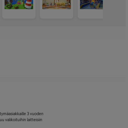
ttymäasiakkaille 3 vuoden
uu valikoituihin laitteisiin