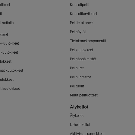
uttimet
Konsolipelit
it
Konsolitarvikkeet
 radiolla
Pelitietokoneet
Pelinäytöt
keet
Tietokonekomponentit
-kuulokkeet
Pelikuulokkeet
ukuulokkeet
Pelinäppäimistöt
lokkeet
Pelihiiret
mat kuulokkeet
Pelihiirimatot
ulokkeet
Pelituolit
et kuulokkeet
Muut pelituotteet
Älykellot
Älykellot
Urheilukellot
Aktiivisuusrannekkeet