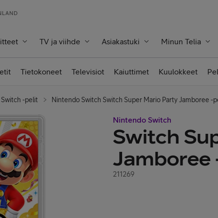
INLAND
itteet
TV ja viihde
Asiakastuki
Minun Telia
etit
Tietokoneet
Televisiot
Kaiuttimet
Kuulokkeet
Pe
Switch -pelit
Nintendo Switch Switch Super Mario Party Jamboree -pe
Nintendo Switch
Switch Sup
Jamboree -
211269