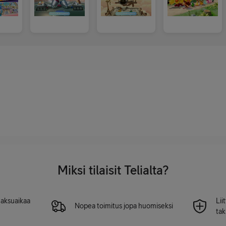
Miksi tilaisit Telialta?
 maksuaikaa
Lii
Nopea toimitus jopa huomiseksi
tak