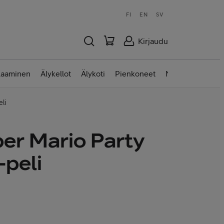
FI
EN
SV
Kirjaudu
laaminen
Älykellot
Älykoti
Pienkoneet
Nettilaitteet
li
er Mario Party
peli