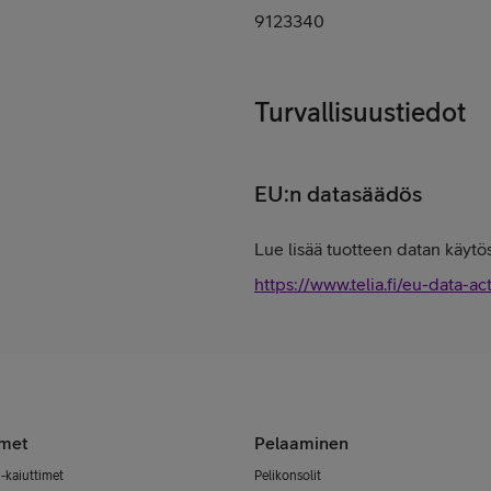
9123340
Turvallisuustiedot
EU:n datasäädös
Lue lisää tuotteen datan käytös
https://www.telia.fi/eu-data-ac
imet
Pelaaminen
-kaiuttimet
Pelikonsolit