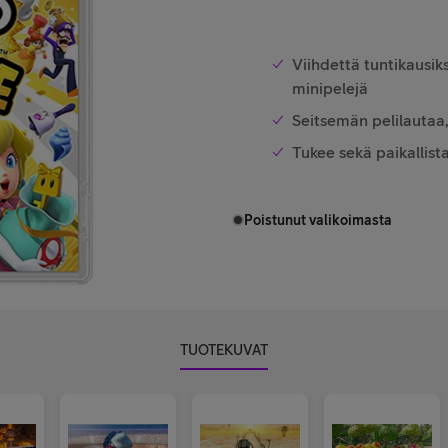
Viihdettä tuntikausik
minipelejä
Seitsemän pelilautaa, j
Tukee sekä paikallist
Poistunut valikoimasta
TUOTEKUVAT