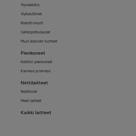
Älyvalaistus
Älykaiuttimet
Robotti-imurit
Sähköpotkulaudat
Muut älykodin tuotteet
Pienkoneet
Keittiön pienkoneet
Kauneus ja terveys
Nettilaitteet
Reitittimet
Mesh-laitteet
Kaikki laitteet