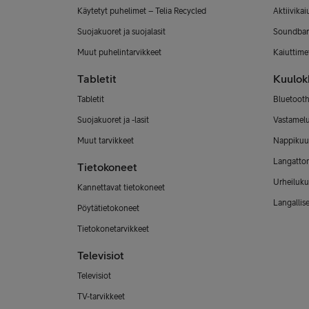
Käytetyt puhelimet – Telia Recycled
Aktiivikai
Suojakuoret ja suojalasit
Soundbar
Muut puhelintarvikkeet
Kaiuttimet
Tabletit
Kuulok
Tabletit
Bluetooth
Suojakuoret ja -lasit
Vastamel
Muut tarvikkeet
Nappikuu
Langatto
Tietokoneet
Urheiluku
Kannettavat tietokoneet
Langallis
Pöytätietokoneet
Tietokonetarvikkeet
Televisiot
Televisiot
TV-tarvikkeet