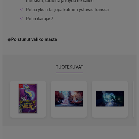
metsistä, kaduilta ja löydä ne kaikki
Pelaa yksin tai jopa kolmen ystäväsi kanssa
Pelin ikäraja: 7
Poistunut valikoimasta
TUOTEKUVAT