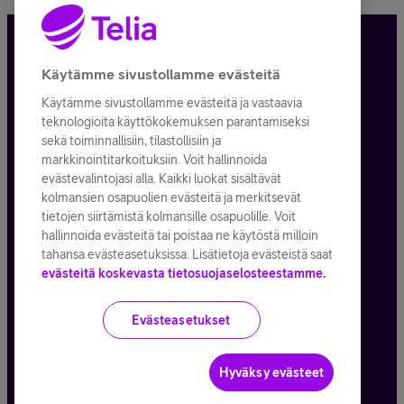
Tietosuoja ja -turva
Käytämme sivustollamme evästeitä
Käytämme sivustollamme evästeitä ja vastaavia
Tilauksen peruuttaminen
teknologioita käyttökokemuksen parantamiseksi
sekä toiminnallisiin, tilastollisiin ja
Käyttöehdot
markkinointitarkoituksiin. Voit hallinnoida
evästevalintojasi alla. Kaikki luokat sisältävät
Evästeiden käyttö
kolmansien osapuolien evästeitä ja merkitsevät
tietojen siirtämistä kolmansille osapuolille. Voit
Toimitusehdot ja palvelukuvaukset
hallinnoida evästeitä tai poistaa ne käytöstä milloin
tahansa evästeasetuksissa. Lisätietoja evästeistä saat
evästeitä koskevasta tietosuojaselosteestamme.
Kaikki hinnat ALV
25,5
%
Evästeasetukset
© Telia Company
2026
Hyväksy evästeet