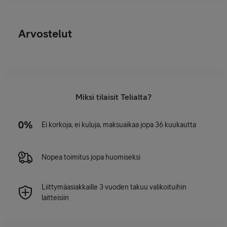
Arvostelut
Miksi tilaisit Telialta?
Ei korkoja, ei kuluja, maksuaikaa jopa 36 kuukautta
Nopea toimitus jopa huomiseksi
Liittymäasiakkaille 3 vuoden takuu valikoituihin
laitteisiin