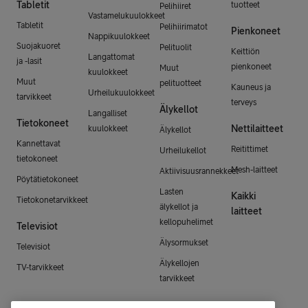
Tabletit
tuotteet
Pelihiiret
Vastamelukuulokkeet
Tabletit
Pelihiirimatot
Pienkoneet
Nappikuulokkeet
Suojakuoret
Pelituolit
Keittiön
Langattomat
ja -lasit
pienkoneet
Muut
kuulokkeet
Muut
pelituotteet
Kauneus ja
Urheilukuulokkeet
tarvikkeet
terveys
Älykellot
Langalliset
Tietokoneet
Nettilaitteet
kuulokkeet
Älykellot
Kannettavat
Reitittimet
Urheilukellot
tietokoneet
Mesh-laitteet
Aktiivisuusrannekkeet
Pöytätietokoneet
Lasten
Kaikki
Tietokonetarvikkeet
älykellot ja
laitteet
kellopuhelimet
Televisiot
Älysormukset
Televisiot
Älykellojen
TV-tarvikkeet
tarvikkeet