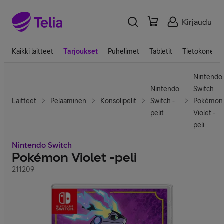
Kirjaudu
Kaikki laitteet
Tarjoukset
Puhelimet
Tabletit
Tietokoneet
Nintendo
Nintendo
Switch
Laitteet
Pelaaminen
Konsolipelit
Switch -
Pokémon
pelit
Violet -
peli
Nintendo Switch
Pokémon Violet -peli
211209