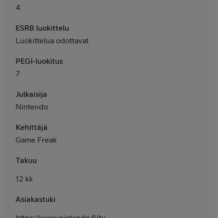
4
ESRB luokittelu
Luokittelua odottavat
PEGI-luokitus
7
Julkaisija
Nintendo
Kehittäjä
Game Freak
Takuu
12 kk
Asiakastuki
https://www.nintendo.fi/tuki