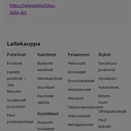
https://www.telia.fi/eu-
data-act
Laitekauppa
Puhelimet
Kaiuttimet
Pelaaminen
Älykoti
Puhelimet
Bluetooth-
Pelikonsolit
Turvallisuus
kaiuttimet
ja valvonta
Käytetyt
Konsolipelit
puhelimet –
Aktiivikaiuttimet
Älyvalaistus
Konsolitarvikkeet
Telia
Soundbarit
Älykaiuttimet
Pelitietokoneet
Recycled
Kaiuttimet
Robotti-
Pelinäytöt
Suojakuoret
radiolla
imurit
ja suojalasit
Tietokonekomponentit
Sähköpotkulaudat
Kuulokkeet
Muut
Pelikuulokkeet
Muut
puhelintarvikkeet
Bluetooth-
Pelinäppäimistöt
älykodin
kuulokkeet