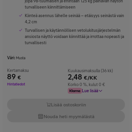
jopa 98-tuumaisen ja enintään 125 kg painavan näytön
turvalliseen kiinnittämiseen
Kiinteä asennus lähelle seinää – etäisyys seinästä vain
4,2 cm
Turvallisen ja käytännöllisen vetolukitusjärjestelmän
ansiosta näyttö voidaan kiinnittää ja irrottaa nopeasti ja
turvallisesti
Väri
:
Musta
Kertamaksu
Kuukausimaksulla (36 kk)
89
2,48
€
€/KK
Hinta 89 €
Hintatiedot
Korko 0 %, kulut 0 €
Lue lisää
Lisää ostoskoriin
Nouda heti myymälästä