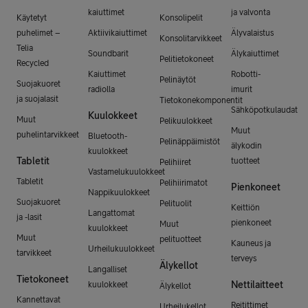
kaiuttimet
ja valvonta
Käytetyt
Konsolipelit
puhelimet –
Aktiivikaiuttimet
Älyvalaistus
Konsolitarvikkeet
Telia
Soundbarit
Älykaiuttimet
Pelitietokoneet
Recycled
Kaiuttimet
Robotti-
Pelinäytöt
Suojakuoret
radiolla
imurit
ja suojalasit
Tietokonekomponentit
Sähköpotkulaudat
Kuulokkeet
Muut
Pelikuulokkeet
Muut
puhelintarvikkeet
Bluetooth-
Pelinäppäimistöt
älykodin
kuulokkeet
Tabletit
tuotteet
Pelihiiret
Vastamelukuulokkeet
Tabletit
Pelihiirimatot
Pienkoneet
Nappikuulokkeet
Suojakuoret
Pelituolit
Keittiön
Langattomat
ja -lasit
pienkoneet
Muut
kuulokkeet
Muut
pelituotteet
Kauneus ja
Urheilukuulokkeet
tarvikkeet
terveys
Älykellot
Langalliset
Tietokoneet
Nettilaitteet
kuulokkeet
Älykellot
Kannettavat
Reitittimet
Urheilukellot