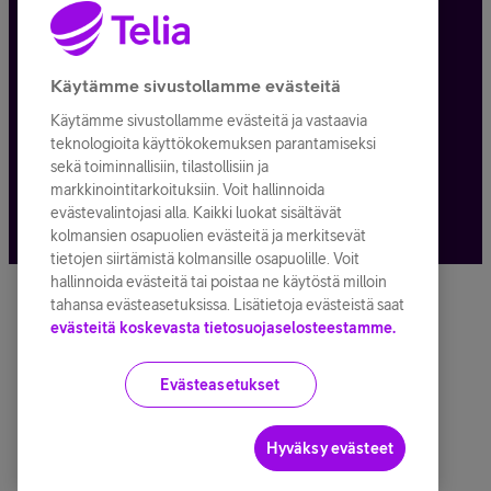
Toimitusehdot ja palvelukuvaukset
Käytämme sivustollamme evästeitä
Käytämme sivustollamme evästeitä ja vastaavia
Kaikki hinnat ALV
25,5
%
teknologioita käyttökokemuksen parantamiseksi
sekä toiminnallisiin, tilastollisiin ja
© Telia Company
2026
markkinointitarkoituksiin. Voit hallinnoida
evästevalintojasi alla. Kaikki luokat sisältävät
kolmansien osapuolien evästeitä ja merkitsevät
tietojen siirtämistä kolmansille osapuolille. Voit
hallinnoida evästeitä tai poistaa ne käytöstä milloin
tahansa evästeasetuksissa. Lisätietoja evästeistä saat
evästeitä koskevasta tietosuojaselosteestamme.
Evästeasetukset
Hyväksy evästeet