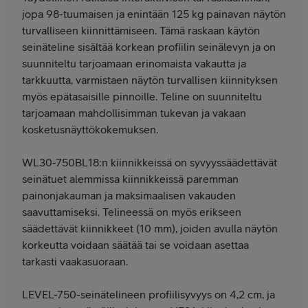
jopa 98-tuumaisen ja enintään 125 kg painavan näytön
turvalliseen kiinnittämiseen. Tämä raskaan käytön
seinäteline sisältää korkean profiilin seinälevyn ja on
suunniteltu tarjoamaan erinomaista vakautta ja
tarkkuutta, varmistaen näytön turvallisen kiinnityksen
myös epätasaisille pinnoille. Teline on suunniteltu
tarjoamaan mahdollisimman tukevan ja vakaan
kosketusnäyttökokemuksen.
WL30-750BL18:n kiinnikkeissä on syvyyssäädettävät
seinätuet alemmissa kiinnikkeissä paremman
painonjakauman ja maksimaalisen vakauden
saavuttamiseksi. Telineessä on myös erikseen
säädettävät kiinnikkeet (10 mm), joiden avulla näytön
korkeutta voidaan säätää tai se voidaan asettaa
tarkasti vaakasuoraan.
LEVEL-750-seinätelineen profiilisyvyys on 4,2 cm, ja