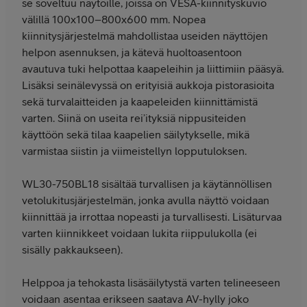
se soveltuu näytöille, joissa on VESA-kiinnityskuvio
välillä 100x100–800x600 mm. Nopea
kiinnitysjärjestelmä mahdollistaa useiden näyttöjen
helpon asennuksen, ja kätevä huoltoasentoon
avautuva tuki helpottaa kaapeleihin ja liittimiin pääsyä.
Lisäksi seinälevyssä on erityisiä aukkoja pistorasioita
sekä turvalaitteiden ja kaapeleiden kiinnittämistä
varten. Siinä on useita rei’ityksiä nippusiteiden
käyttöön sekä tilaa kaapelien säilytykselle, mikä
varmistaa siistin ja viimeistellyn lopputuloksen.
WL30-750BL18 sisältää turvallisen ja käytännöllisen
vetolukitusjärjestelmän, jonka avulla näyttö voidaan
kiinnittää ja irrottaa nopeasti ja turvallisesti. Lisäturvaa
varten kiinnikkeet voidaan lukita riippulukolla (ei
sisälly pakkaukseen).
Helppoa ja tehokasta lisäsäilytystä varten telineeseen
voidaan asentaa erikseen saatava AV-hylly joko