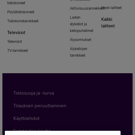
tietokoneet
Mesh-laitteet
Aktiivisuusrannekkeet
Pöytätietokoneet
Lasten
Kaikki
Tietokonetarvikkeet
älykellot ja
laitteet
kellopuhelimet
Televisiot
Älysormukset
Televisiot
Älykellojen
TV-tarvikkeet
tarvikkeet
Tietosuoja ja -turva
Tilauksen peruuttaminen
Käyttöehdot
Evästeiden käyttö