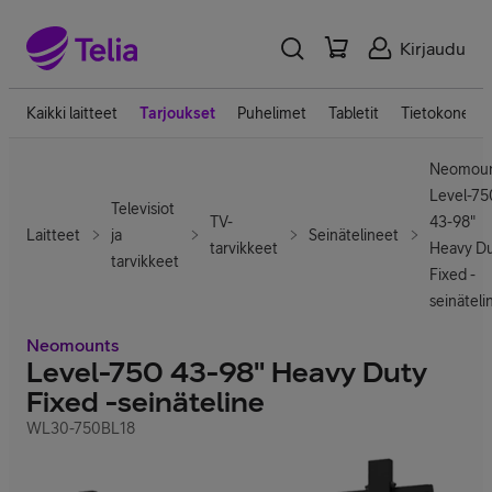
Kirjaudu
Kaikki laitteet
Tarjoukset
Puhelimet
Tabletit
Tietokoneet
Neomoun
Level-75
Televisiot
TV-
43-98"
Laitteet
ja
Seinätelineet
tarvikkeet
Heavy D
tarvikkeet
Fixed -
seinäteli
Neomounts
Level-750 43-98" Heavy Duty
Fixed -seinäteline
WL30-750BL18