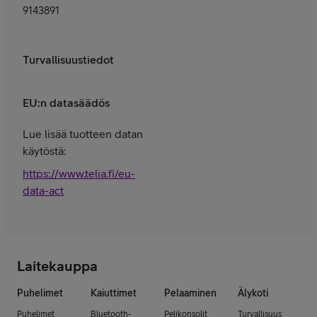
9143891
Turvallisuustiedot
EU:n datasäädös
Lue lisää tuotteen datan
käytöstä:
https://www.telia.fi/eu-
data-act
Laitekauppa
Puhelimet
Kaiuttimet
Pelaaminen
Älykoti
Puhelimet
Bluetooth-
Pelikonsolit
Turvallisuus