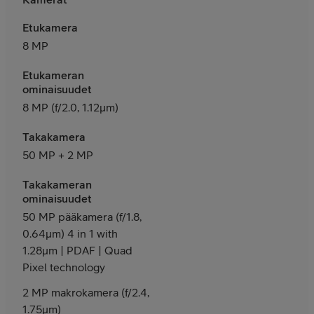
Etukamera
8 MP
Etukameran
ominaisuudet
8 MP (f/2.0, 1.12μm)
Takakamera
50 MP + 2 MP
Takakameran
ominaisuudet
50 MP pääkamera (f/1.8,
0.64μm) 4 in 1 with
1.28μm | PDAF | Quad
Pixel technology
2 MP makrokamera (f/2.4,
1.75μm)