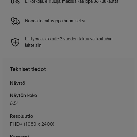
Ei korkoja, ei kuluja, maksuaikaa jopa 36 kuukautta
Nopea toimitus jopa huomiseksi
Liittymäasiakkaille 3 vuoden takuu valikoituihin
laitteisiin
Tekniset tiedot
Näyttö
Näytön koko
6,5"
Resoluutio
FHD+ (1080 x 2400)
Kamerat