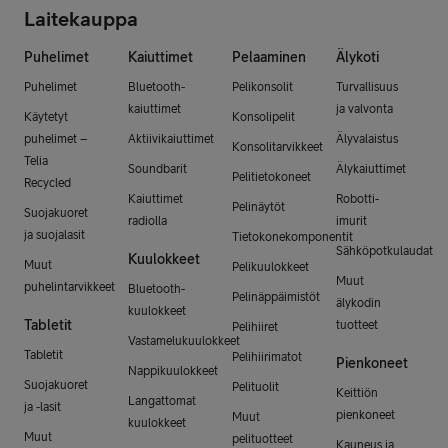
Laitekauppa
Puhelimet
Kaiuttimet
Pelaaminen
Älykoti
Puhelimet
Bluetooth-
Pelikonsolit
Turvallisuus
kaiuttimet
ja valvonta
Käytetyt
Konsolipelit
puhelimet –
Aktiivikaiuttimet
Älyvalaistus
Konsolitarvikkeet
Telia
Soundbarit
Älykaiuttimet
Pelitietokoneet
Recycled
Kaiuttimet
Robotti-
Pelinäytöt
Suojakuoret
radiolla
imurit
ja suojalasit
Tietokonekomponentit
Sähköpotkulaudat
Kuulokkeet
Muut
Pelikuulokkeet
Muut
puhelintarvikkeet
Bluetooth-
Pelinäppäimistöt
älykodin
kuulokkeet
Tabletit
tuotteet
Pelihiiret
Vastamelukuulokkeet
Tabletit
Pelihiirimatot
Pienkoneet
Nappikuulokkeet
Suojakuoret
Pelituolit
Keittiön
Langattomat
ja -lasit
pienkoneet
Muut
kuulokkeet
Muut
pelituotteet
Kauneus ja