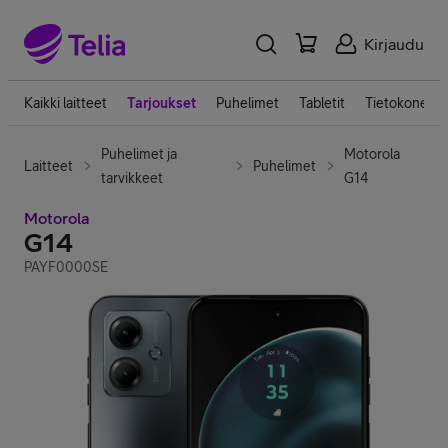
Kirjaudu
Kaikki laitteet
Tarjoukset
Puhelimet
Tabletit
Tietokoneet
Puhelimet ja
Motorola
Laitteet
Puhelimet
tarvikkeet
G14
Motorola
G14
PAYF0000SE