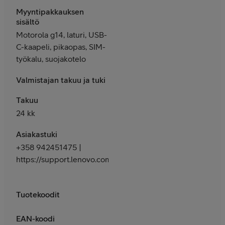
Myyntipakkauksen
sisältö
Motorola g14, laturi, USB-
C-kaapeli, pikaopas, SIM-
työkalu, suojakotelo
Valmistajan takuu ja tuki
Takuu
24 kk
Asiakastuki
+358 942451475 |
https://support.lenovo.com/fi/fi
Tuotekoodit
EAN-koodi