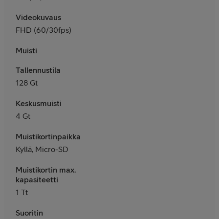
Videokuvaus
FHD (60/30fps)
Muisti
Tallennustila
128 Gt
Keskusmuisti
4 Gt
Muistikortinpaikka
Kyllä, Micro-SD
Muistikortin max.
kapasiteetti
1 Tt
Suoritin