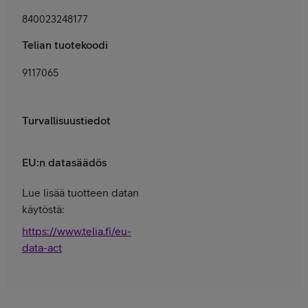
840023248177
Telian tuotekoodi
9117065
Turvallisuustiedot
EU:n datasäädös
Lue lisää tuotteen datan
käytöstä:
https://www.telia.fi/eu-
data-act