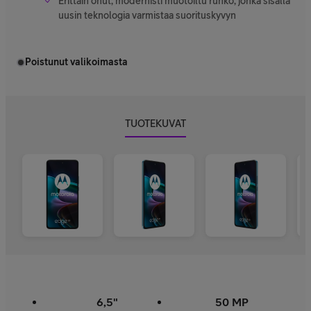
Erittäin ohut, modernisti muotoiltu runko, jonka sisällä
uusin teknologia varmistaa suorituskyvyn
Poistunut valikoimasta
TUOTEKUVAT
6,5"
50 MP