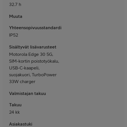
32.7 h
Muuta
Yhteensopivuusstandardit
IP52
Sisältyvät lisävarusteet
Motorola Edge 30 5G,
SIM-kortin poistotyökalu,
USB-C-kaapeli,
suojakuori, TurboPower
33W charger
Valmistajan takuu
Takuu
24 kk
Asiakastuki