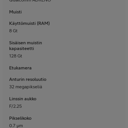
Muisti
Käyttömuisti (RAM)
8 Gt
Sisäisen muistin
kapasiteetti
128 Gt
Etukamera
Anturin resoluutio
32 megapikseliä
Linssin aukko
F/2.25
Pikselikoko
0.7 μm