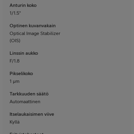
Anturin koko
1/1.5"
Optinen kuvanvakain
Optical Image Stabilizer
(OIS)
Linssin aukko
F/1.8
Pikselikoko
1 μm
Tarkkuuden säätö
Automaattinen
Itselaukaisimen viive
Kyllä