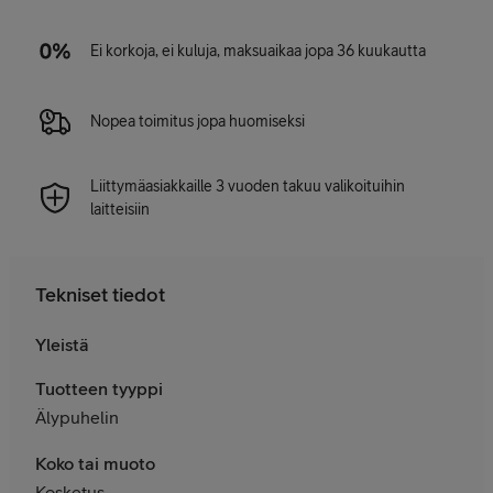
Ei korkoja, ei kuluja, maksuaikaa jopa 36 kuukautta
Nopea toimitus jopa huomiseksi
Liittymäasiakkaille 3 vuoden takuu valikoituihin
laitteisiin
Tekniset tiedot
Yleistä
Tuotteen tyyppi
Älypuhelin
Koko tai muoto
Kosketus