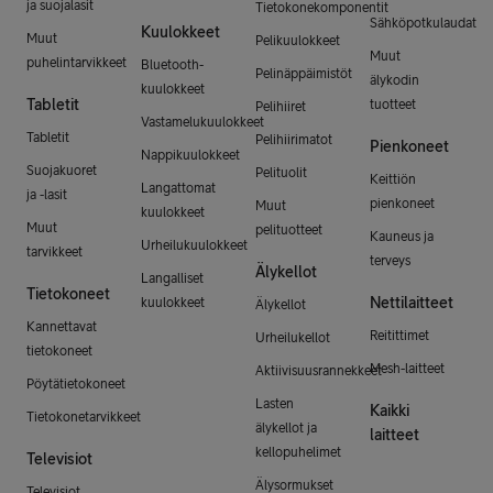
ja suojalasit
Tietokonekomponentit
Sähköpotkulaudat
Kuulokkeet
Muut
Pelikuulokkeet
Muut
puhelintarvikkeet
Bluetooth-
Pelinäppäimistöt
älykodin
kuulokkeet
Tabletit
tuotteet
Pelihiiret
Vastamelukuulokkeet
Tabletit
Pelihiirimatot
Pienkoneet
Nappikuulokkeet
Suojakuoret
Pelituolit
Keittiön
Langattomat
ja -lasit
pienkoneet
Muut
kuulokkeet
Muut
pelituotteet
Kauneus ja
Urheilukuulokkeet
tarvikkeet
terveys
Älykellot
Langalliset
Tietokoneet
Nettilaitteet
kuulokkeet
Älykellot
Kannettavat
Reitittimet
Urheilukellot
tietokoneet
Mesh-laitteet
Aktiivisuusrannekkeet
Pöytätietokoneet
Lasten
Kaikki
Tietokonetarvikkeet
älykellot ja
laitteet
kellopuhelimet
Televisiot
Älysormukset
Televisiot