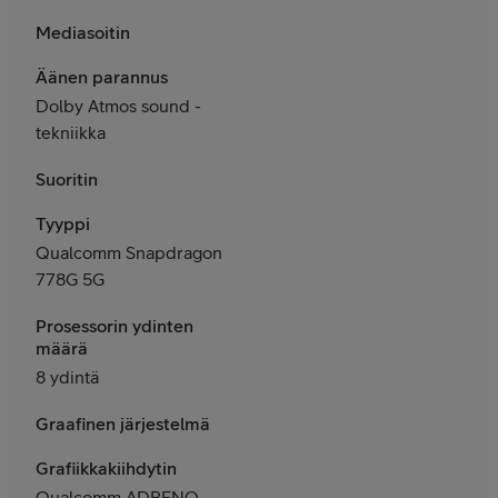
Mediasoitin
Äänen parannus
Dolby Atmos sound -
tekniikka
Suoritin
Tyyppi
Qualcomm Snapdragon
778G 5G
Prosessorin ydinten
määrä
8 ydintä
Graafinen järjestelmä
Grafiikkakiihdytin
Qualcomm ADRENO