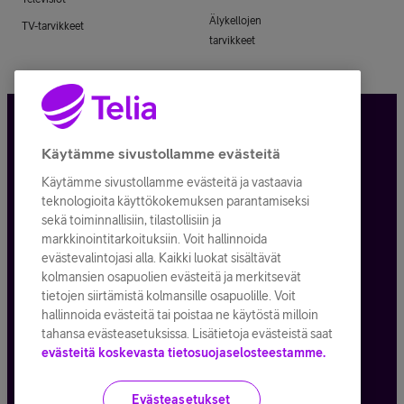
Älykellojen
TV-tarvikkeet
tarvikkeet
Tietosuoja ja -turva
Käytämme sivustollamme evästeitä
Käytämme sivustollamme evästeitä ja vastaavia
Tilauksen peruuttaminen
teknologioita käyttökokemuksen parantamiseksi
sekä toiminnallisiin, tilastollisiin ja
Käyttöehdot
markkinointitarkoituksiin. Voit hallinnoida
evästevalintojasi alla. Kaikki luokat sisältävät
Evästeiden käyttö
kolmansien osapuolien evästeitä ja merkitsevät
tietojen siirtämistä kolmansille osapuolille. Voit
Toimitusehdot ja palvelukuvaukset
hallinnoida evästeitä tai poistaa ne käytöstä milloin
tahansa evästeasetuksissa. Lisätietoja evästeistä saat
evästeitä koskevasta tietosuojaselosteestamme.
Kaikki hinnat ALV
25,5
%
Evästeasetukset