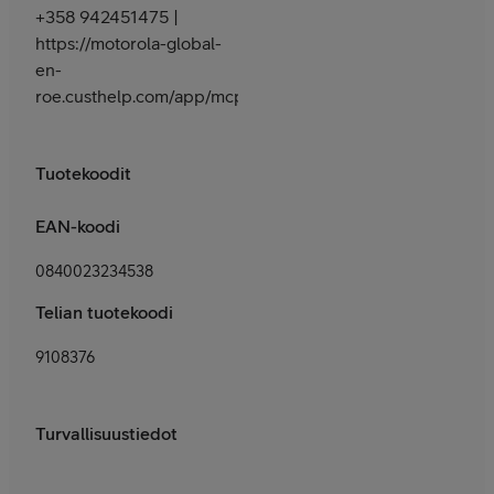
+358 942451475 |
https://motorola-global-
en-
roe.custhelp.com/app/mcp/service
Tuotekoodit
EAN-koodi
0840023234538
Telian tuotekoodi
9108376
Turvallisuustiedot