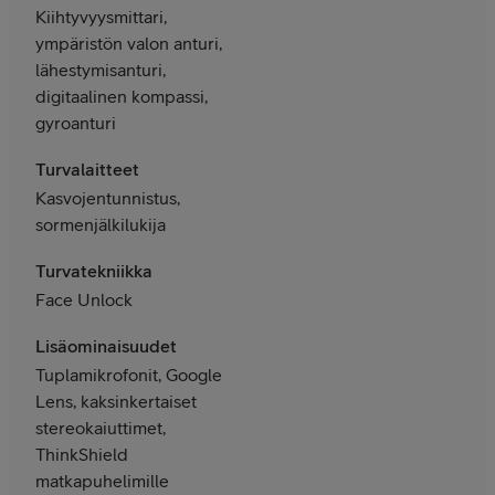
Kiihtyvyysmittari,
ympäristön valon anturi,
lähestymisanturi,
digitaalinen kompassi,
gyroanturi
Turvalaitteet
Kasvojentunnistus,
sormenjälkilukija
Turvatekniikka
Face Unlock
Lisäominaisuudet
Tuplamikrofonit, Google
Lens, kaksinkertaiset
stereokaiuttimet,
ThinkShield
matkapuhelimille