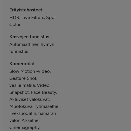
Erityistehosteet
HDR, Live Filters, Spot
Color
Kasvojen tunnistus
Automaattinen hymyn
tunnistus
Kameratilat
Slow Motion -video,
Gesture Shot,
vesileimatila, Video
Snapshot, Face Beauty,
Aktiiviset valokuvat,
Muotokuva, ryhmäselfie,
live-suodatin, hämärän
valon AI-selfie,
Cinemagraphy,