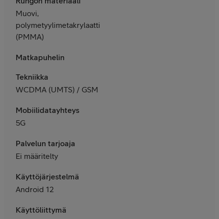
Rungon materiaali
Muovi,
polymetyylimetakrylaatti
(PMMA)
Matkapuhelin
Tekniikka
WCDMA (UMTS) / GSM
Mobiilidatayhteys
5G
Palvelun tarjoaja
Ei määritelty
Käyttöjärjestelmä
Android 12
Käyttöliittymä