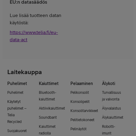
EU:n datasäädös
Lue lisää tuotteen datan
käytöstä:
https://www.telia.fi/eu-
data-act
Laitekauppa
Puhelimet
Kaiuttimet
Pelaaminen
Älykoti
Puhelimet
Bluetooth-
Pelikonsolit
Turvallisuus
kaiuttimet
ja valvonta
Käytetyt
Konsolipelit
puhelimet –
Aktiivikaiuttimet
Älyvalaistus
Konsolitarvikkeet
Telia
Soundbarit
Älykaiuttimet
Pelitietokoneet
Recycled
Kaiuttimet
Robotti-
Pelinäytöt
Suojakuoret
radiolla
imurit