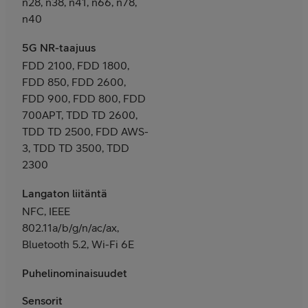
n28, n38, n41, n66, n78,
n40
5G NR-taajuus
FDD 2100, FDD 1800,
FDD 850, FDD 2600,
FDD 900, FDD 800, FDD
700APT, TDD TD 2600,
TDD TD 2500, FDD AWS-
3, TDD TD 3500, TDD
2300
Langaton liitäntä
NFC, IEEE
802.11a/b/g/n/ac/ax,
Bluetooth 5.2, Wi-Fi 6E
Puhelinominaisuudet
Sensorit