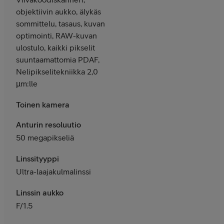
objektiivin aukko, älykäs
sommittelu, tasaus, kuvan
optimointi, RAW-kuvan
ulostulo, kaikki pikselit
suuntaamattomia PDAF,
Nelipikselitekniikka 2,0
µm:lle
Toinen kamera
Anturin resoluutio
50 megapikseliä
Linssityyppi
Ultra-laajakulmalinssi
Linssin aukko
F/1.5