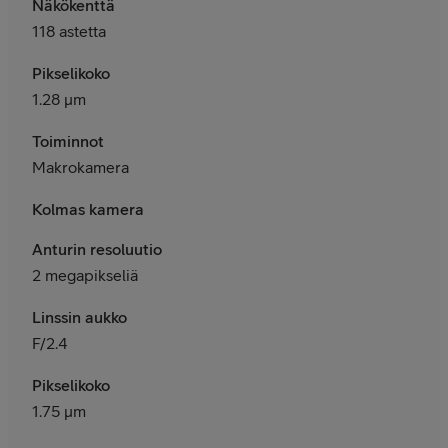
Näkökenttä
118 astetta
Pikselikoko
1.28 μm
Toiminnot
Makrokamera
Kolmas kamera
Anturin resoluutio
2 megapikseliä
Linssin aukko
F/2.4
Pikselikoko
1.75 μm