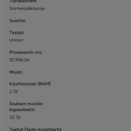
Turvalaitteet
Sormenjälkilukija
Suoritin
Tyyppi
Unisoc
Prosessorin nro
SC9863A
Muisti
Käyttömuisti (RAM)
2 Gt
Sisäisen muistin
kapasiteetti
32 Gt
Tuetut Flash-muistikortit