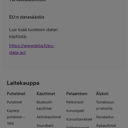
EU:n datasäädös
Lue lisää tuotteen datan
käytöstä:
https://www.telia.fi/eu-
data-act
Laitekauppa
Puhelimet
Kaiuttimet
Pelaaminen
Älykoti
Puhelimet
Bluetooth-
Pelikonsolit
Turvallisuus
kaiuttimet
ja valvonta
Käytetyt
Konsolipelit
puhelimet –
Aktiivikaiuttimet
Älyvalaistus
Konsolitarvikkeet
Telia
Soundbarit
Älykaiuttimet
Pelitietokoneet