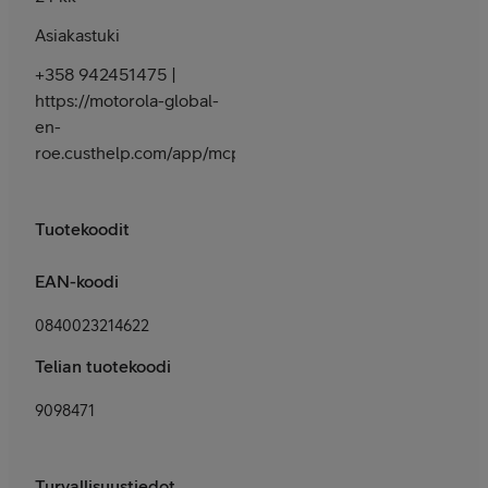
Asiakastuki
+358 942451475 |
https://motorola-global-
en-
roe.custhelp.com/app/mcp/service
Tuotekoodit
EAN-koodi
0840023214622
Telian tuotekoodi
9098471
Turvallisuustiedot