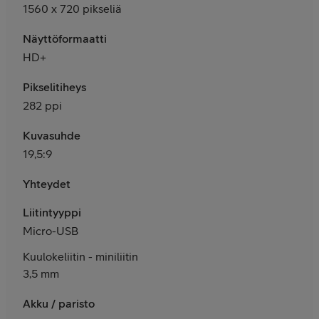
1560 x 720 pikseliä
Näyttöformaatti
HD+
Pikselitiheys
282 ppi
Kuvasuhde
19,5:9
Yhteydet
Liitintyyppi
Micro-USB
Kuulokeliitin - miniliitin
3,5 mm
Akku / paristo