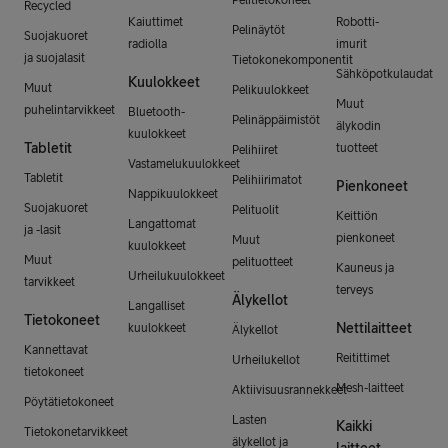
Recycled
Kaiuttimet
Robotti-
Pelinäytöt
Suojakuoret
radiolla
imurit
ja suojalasit
Tietokonekomponentit
Sähköpotkulaudat
Kuulokkeet
Muut
Pelikuulokkeet
Muut
puhelintarvikkeet
Bluetooth-
Pelinäppäimistöt
älykodin
kuulokkeet
Tabletit
tuotteet
Pelihiiret
Vastamelukuulokkeet
Tabletit
Pelihiirimatot
Pienkoneet
Nappikuulokkeet
Suojakuoret
Pelituolit
Keittiön
Langattomat
ja -lasit
pienkoneet
Muut
kuulokkeet
Muut
pelituotteet
Kauneus ja
Urheilukuulokkeet
tarvikkeet
terveys
Älykellot
Langalliset
Tietokoneet
Nettilaitteet
kuulokkeet
Älykellot
Kannettavat
Reitittimet
Urheilukellot
tietokoneet
Mesh-laitteet
Aktiivisuusrannekkeet
Pöytätietokoneet
Lasten
Kaikki
Tietokonetarvikkeet
älykellot ja
laitteet