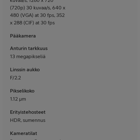
(720p) 30 kuvaa/s, 640 x
480 (VGA) at 30 fps, 352
x 288 (CIF) at 30 fps
Pääkamera
Anturin tarkkuus
13 megapikseliä
Linssin aukko
F/2.2
Pikselikoko
1.12 μm
Erityistehosteet
HDR, sumennus
Kameratilat