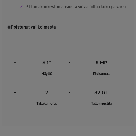
Pitkän akunkeston ansiosta virtaa riittää koko päiväksi
Poistunut valikoimasta
6,1"
5 MP
Näyttö
Etukamera
2
32 GT
Takakameraa
Tallennustila