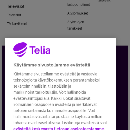
kellopuhelimet
Televisiot
Älysormukset
Televisiot
Älykellojen
TV-tarvikkeet
tarvikkeet
Tietosuoja ja -turva
Käytämme sivustollamme evästeitä
Käytämme sivustollamme evästeitä ja vastaavia
Tilauksen peruuttaminen
teknologioita käyttökokemuksen parantamiseksi
sekä toiminnallisiin, tilastollisiin ja
Käyttöehdot
markkinointitarkoituksiin. Voit hallinnoida
evästevalintojasi alla. Kaikki luokat sisältävät
Evästeiden käyttö
kolmansien osapuolien evästeitä ja merkitsevät
tietojen siirtämistä kolmansille osapuolille. Voit
Toimitusehdot ja palvelukuvaukset
hallinnoida evästeitä tai poistaa ne käytöstä milloin
tahansa evästeasetuksissa. Lisätietoja evästeistä saat
evästeitä koskevasta tietosuojaselosteestamme.