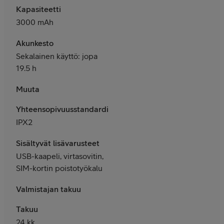
Kapasiteetti
3000 mAh
Akunkesto
Sekalainen käyttö: jopa
19.5 h
Muuta
Yhteensopivuusstandardit
IPX2
Sisältyvät lisävarusteet
USB-kaapeli, virtasovitin,
SIM-kortin poistotyökalu
Valmistajan takuu
Takuu
24 kk