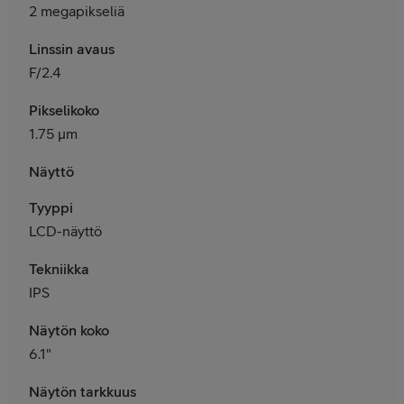
2 megapikseliä
Linssin avaus
F/2.4
Pikselikoko
1.75 μm
Näyttö
Tyyppi
LCD-näyttö
Tekniikka
IPS
Näytön koko
6.1"
Näytön tarkkuus