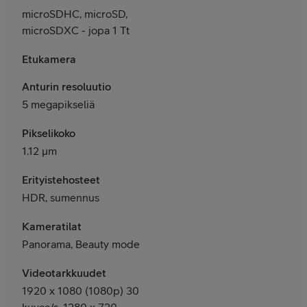
microSDHC, microSD,
microSDXC - jopa 1 Tt
Etukamera
Anturin resoluutio
5 megapikseliä
Pikselikoko
1.12 μm
Erityistehosteet
HDR, sumennus
Kameratilat
Panorama, Beauty mode
Videotarkkuudet
1920 x 1080 (1080p) 30
kuvaa/s, 1280 x 720