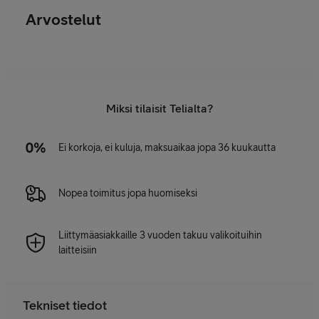
Arvostelut
Miksi tilaisit Telialta?
Ei korkoja, ei kuluja, maksuaikaa jopa 36 kuukautta
Nopea toimitus jopa huomiseksi
Liittymäasiakkaille 3 vuoden takuu valikoituihin
laitteisiin
Tekniset tiedot