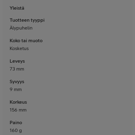
Yleistä
Tuotteen tyyppi
Älypuhelin
Koko tai muoto
Kosketus
Leveys
73 mm
Syvyys
9 mm
Korkeus
156 mm
Paino
160 g