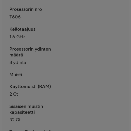
Prosessorin nro
T606
Kellotaajuus
1.6 GHz
Prosessorin ydinten
määrä
8 ydintä
Muisti
Käyttömuisti (RAM)
2 Gt
Sisäisen muistin
kapasiteetti
32 Gt