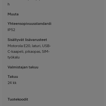
h
Muuta
Yhteensopivuusstandardit
IP52
Sisältyvät lisävarusteet
Motorola E20, laturi, USB-
C-kaapeli, pikaopas, SIM-
työkalu
Valmistajan takuu
Takuu
24 kk
Tuotekoodit