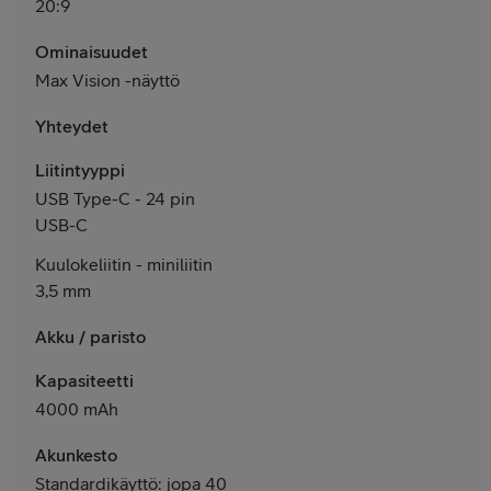
20:9
Ominaisuudet
Max Vision -näyttö
Yhteydet
Liitintyyppi
USB Type-C - 24 pin
USB-C
Kuulokeliitin - miniliitin
3,5 mm
Akku / paristo
Kapasiteetti
4000 mAh
Akunkesto
Standardikäyttö: jopa 40