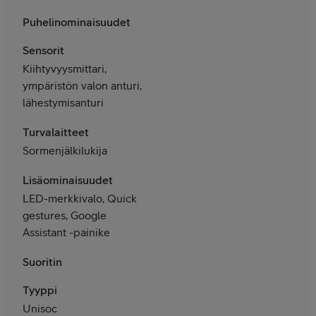
Puhelinominaisuudet
Sensorit
Kiihtyvyysmittari,
ympäristön valon anturi,
lähestymisanturi
Turvalaitteet
Sormenjälkilukija
Lisäominaisuudet
LED-merkkivalo, Quick
gestures, Google
Assistant -painike
Suoritin
Tyyppi
Unisoc