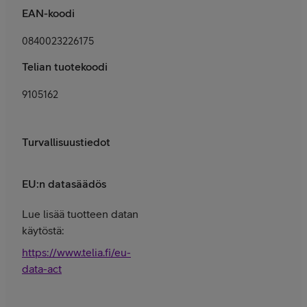
EAN-koodi
0840023226175
Telian tuotekoodi
9105162
Turvallisuustiedot
EU:n datasäädös
Lue lisää tuotteen datan
käytöstä:
https://www.telia.fi/eu-
data-act