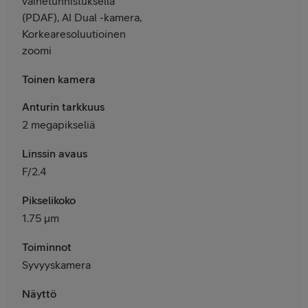
vaihetunnistuksella
(PDAF), AI Dual -kamera,
Korkearesoluutioinen
zoomi
Toinen kamera
Anturin tarkkuus
2 megapikseliä
Linssin avaus
F/2.4
Pikselikoko
1.75 μm
Toiminnot
Syvyyskamera
Näyttö