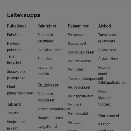
Laitekauppa
Puhelimet
Kaiuttimet
Pelaaminen
Älykoti
Puhelimet
Bluetooth-
Pelikonsolit
Turvallisuus
kaiuttimet
ja valvonta
Käytetyt
Konsolipelit
puhelimet –
Aktiivikaiuttimet
Älyvalaistus
Konsolitarvikkeet
Telia
Soundbarit
Älykaiuttimet
Pelitietokoneet
Recycled
Kaiuttimet
Robotti-
Pelinäytöt
Suojakuoret
radiolla
imurit
ja suojalasit
Tietokonekomponentit
Sähköpotkulaudat
Kuulokkeet
Muut
Pelikuulokkeet
Muut
puhelintarvikkeet
Bluetooth-
Pelinäppäimistöt
älykodin
kuulokkeet
Tabletit
tuotteet
Pelihiiret
Vastamelukuulokkeet
Tabletit
Pelihiirimatot
Pienkoneet
Nappikuulokkeet
Suojakuoret
Pelituolit
Keittiön
Langattomat
ja -lasit
pienkoneet