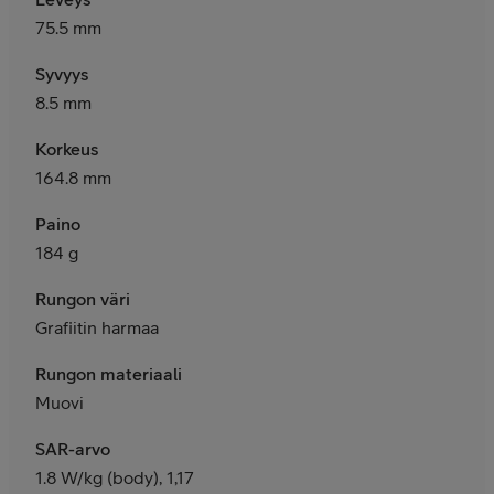
75.5 mm
Syvyys
8.5 mm
Korkeus
164.8 mm
Paino
184 g
Rungon väri
Grafiitin harmaa
Rungon materiaali
Muovi
SAR-arvo
1.8 W/kg (body), 1,17