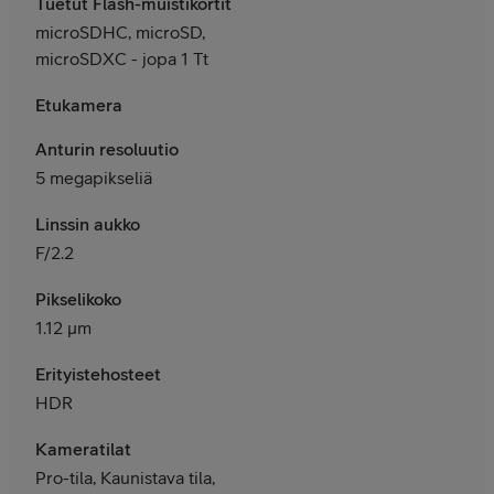
Tuetut Flash-muistikortit
microSDHC, microSD,
microSDXC - jopa 1 Tt
Etukamera
Anturin resoluutio
5 megapikseliä
Linssin aukko
F/2.2
Pikselikoko
1.12 μm
Erityistehosteet
HDR
Kameratilat
Pro-tila, Kaunistava tila,