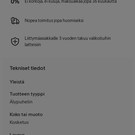
Ei korkoja, ei kuluja, maksuaikaa jopa 36 kuukautta
Nopea toimitus jopa huomiseksi
Liittymäasiakkaille 3 vuoden takuu valikoituihin
laitteisiin
Tekniset tiedot
Yleistä
Tuotteen tyyppi
Älypuhelin
Koko tai muoto
Kosketus
Leveys