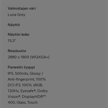
Valmistajan väri
Luna Grey
Näyttö
Näytön koko
15,3"
Resoluutio
2880 x 1800 (WQXGA+)
Paneelin tyyppi
IPS, 500nits, Glossy /
Anti-fingerprint, 100%
DCI-P3, 100% sRGB,
120Hz, Eyesafe®, Dolby
Vision®, DisplayHDR™
400, Glass, Touch