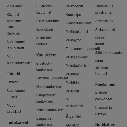
Puhelimet
Bluetooth-
Pelikonsolit
Turvallisuus
kaiuttimet
ja valvonta
Käytetyt
Konsolipelit
puhelimet –
Aktiivikaiuttimet
Älyvalaistus
Konsolitarvikkeet
Telia
Soundbarit
Älykaiuttimet
Pelitietokoneet
Recycled
Kaiuttimet
Robotti-
Pelinäytöt
Suojakuoret
radiolla
imurit
ja suojalasit
Tietokonekomponentit
Sähköpotkulaudat
Kuulokkeet
Muut
Pelikuulokkeet
Muut
puhelintarvikkeet
Bluetooth-
Pelinäppäimistöt
älykodin
kuulokkeet
Tabletit
tuotteet
Pelihiiret
Vastamelukuulokkeet
Tabletit
Pelihiirimatot
Pienkoneet
Nappikuulokkeet
Suojakuoret
Pelituolit
Keittiön
Langattomat
ja -lasit
pienkoneet
Muut
kuulokkeet
Muut
pelituotteet
Kauneus ja
Urheilukuulokkeet
tarvikkeet
terveys
Älykellot
Langalliset
Tietokoneet
Nettilaitteet
kuulokkeet
Älykellot