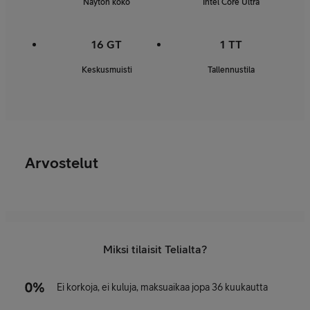
Näytön koko
Intel Core Ultra
16 GT
1 TT
Keskusmuisti
Tallennustila
Arvostelut
Miksi tilaisit Telialta?
Ei korkoja, ei kuluja, maksuaikaa jopa 36 kuukautta