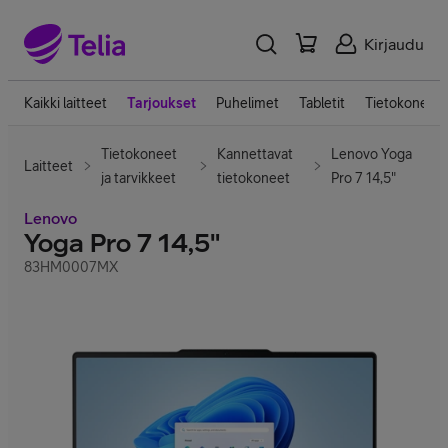
Kirjaudu
Kaikki laitteet
Tarjoukset
Puhelimet
Tabletit
Tietokoneet
Tietokoneet
Kannettavat
Lenovo Yoga
Laitteet
ja tarvikkeet
tietokoneet
Pro 7 14,5"
Lenovo
Yoga Pro 7 14,5"
83HM0007MX