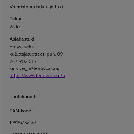
Valmistajan takuu ja tuki
Takuu
24 kk
Asiakastuki
Yritys- sekä
kuluttajatuotteet: puh. 09
747 902 51 /
service_fi@lenovo.com,
https://www.lenovo.com/fi/fi/services
Tuotekoodit
EAN-koodi
198154156367
Telian tuotekoodi