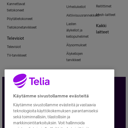
Kannettavat
Reitittimet
Urheilukellot
tietokoneet
Mesh-laitteet
Aktiivisuusrannekkeet
Pöytätietokoneet
Lasten
Kaikki
Tietokonetarvikkeet
älykellot ja
laitteet
kellopuhelimet
Televisiot
Älysormukset
Televisiot
Älykellojen
TV-tarvikkeet
tarvikkeet
Tietosuoja ja -turva
Käytämme sivustollamme evästeitä
Käytämme sivustollamme evästeitä ja vastaavia
Tilauksen peruuttaminen
teknologioita käyttökokemuksen parantamiseksi
sekä toiminnallisiin, tilastollisiin ja
Käyttöehdot
markkinointitarkoituksiin. Voit hallinnoida