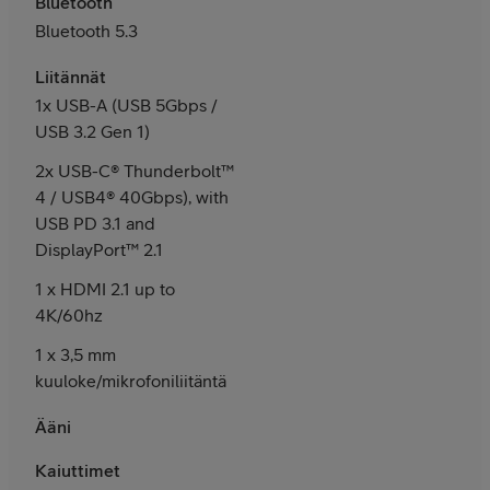
Bluetooth
Bluetooth 5.3
Liitännät
1x USB-A (USB 5Gbps /
USB 3.2 Gen 1)
2x USB-C® Thunderbolt™
4 / USB4® 40Gbps), with
USB PD 3.1 and
DisplayPort™ 2.1
1 x HDMI 2.1 up to
4K/60hz
1 x 3,5 mm
kuuloke/mikrofoniliitäntä
Ääni
Kaiuttimet