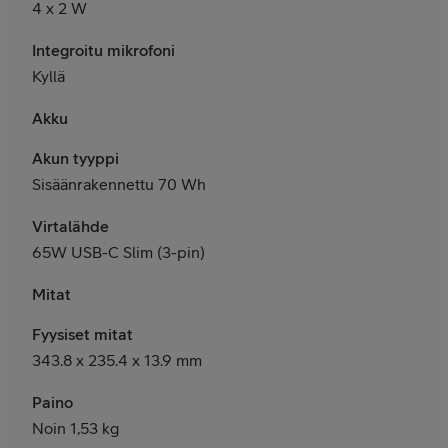
4 x 2 W
Integroitu mikrofoni
Kyllä
Akku
Akun tyyppi
Sisäänrakennettu 70 Wh
Virtalähde
65W USB-C Slim (3-pin)
Mitat
Fyysiset mitat
343.8 x 235.4 x 13.9 mm
Paino
Noin 1,53 kg