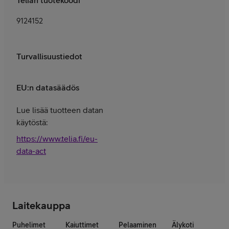
9124152
Turvallisuustiedot
EU:n datasäädös
Lue lisää tuotteen datan
käytöstä:
https://www.telia.fi/eu-
data-act
Laitekauppa
Puhelimet
Kaiuttimet
Pelaaminen
Älykoti