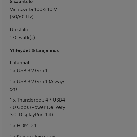
Sisääntulo
Vaihtovirta 100-240 V
(50/60 Hz)
Ulostulo
170 watti(a)
Yhteydet & Laajennus
Liitännät
1 x USB 3.2 Gen 1
1 x USB 3.2 Gen 1 (Always
on)
1 x Thunderbolt 4 / USB4
40 Gbps (Power Delivery
3.0, DisplayPort 1.4)
1 x HDMI 2.1
1 x Kuuloke/mikrofoni-