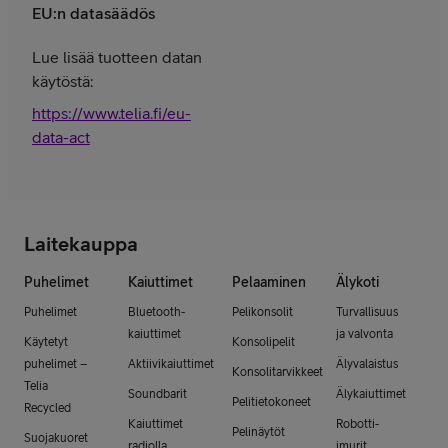
EU:n datasäädös
Lue lisää tuotteen datan
käytöstä:
https://www.telia.fi/eu-
data-act
Laitekauppa
Puhelimet
Kaiuttimet
Pelaaminen
Älykoti
Puhelimet
Bluetooth-
Pelikonsolit
Turvallisuus
kaiuttimet
ja valvonta
Käytetyt
Konsolipelit
puhelimet –
Aktiivikaiuttimet
Älyvalaistus
Konsolitarvikkeet
Telia
Soundbarit
Älykaiuttimet
Pelitietokoneet
Recycled
Kaiuttimet
Robotti-
Pelinäytöt
Suojakuoret
radiolla
imurit