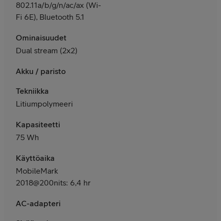
802.11a/b/g/n/ac/ax (Wi-
Fi 6E), Bluetooth 5.1
Ominaisuudet
Dual stream (2x2)
Akku / paristo
Tekniikka
Litiumpolymeeri
Kapasiteetti
75 Wh
Käyttöaika
MobileMark
2018@200nits: 6,4 hr
AC-adapteri