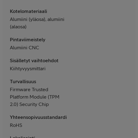
Kotelomateriaali
Alumiini (yläosa), alumiini
(alaosa)
Pintaviimeistely
Alumiini CNC
Sisälletyt vaihtoehdot
Kiihtyvyysmittari
Turvallisuus
Firmware Trusted
Platform Module (TPM
2.0) Security Chip
Yhteensopivuusstandardit
RoHS
Lokalisointi