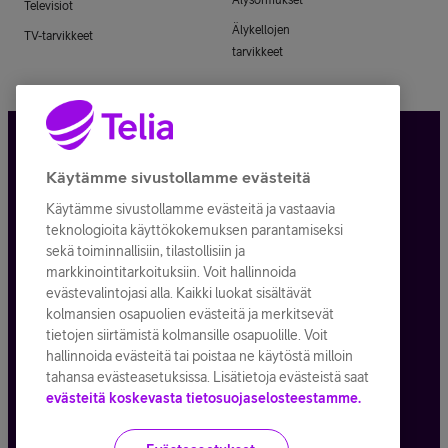
Televisiot
Älykellojen
TV-tarvikkeet
tarvikkeet
Tietosuoja ja -turva
Käytämme sivustollamme evästeitä
Käytämme sivustollamme evästeitä ja vastaavia
Tilauksen peruuttaminen
teknologioita käyttökokemuksen parantamiseksi
sekä toiminnallisiin, tilastollisiin ja
Käyttöehdot
markkinointitarkoituksiin. Voit hallinnoida
evästevalintojasi alla. Kaikki luokat sisältävät
Evästeiden käyttö
kolmansien osapuolien evästeitä ja merkitsevät
tietojen siirtämistä kolmansille osapuolille. Voit
Toimitusehdot ja palvelukuvaukset
hallinnoida evästeitä tai poistaa ne käytöstä milloin
tahansa evästeasetuksissa. Lisätietoja evästeistä saat
evästeitä koskevasta tietosuojaselosteestamme.
Kaikki hinnat ALV
25,5
%