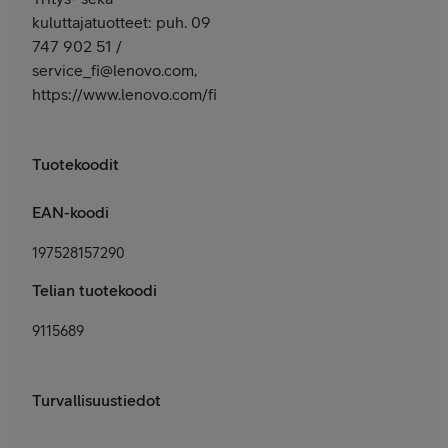
kuluttajatuotteet: puh. 09
747 902 51 /
service_fi@lenovo.com,
https://www.lenovo.com/fi/fi/services
Tuotekoodit
EAN-koodi
197528157290
Telian tuotekoodi
9115689
Turvallisuustiedot