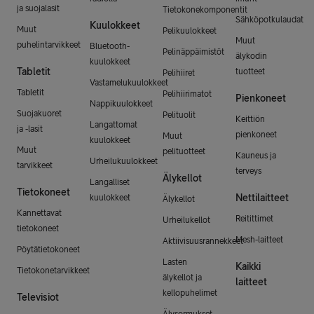
ja suojalasit
Tietokonekomponentit
Sähköpotkulaudat
Kuulokkeet
Muut
Pelikuulokkeet
Muut
puhelintarvikkeet
Bluetooth-
Pelinäppäimistöt
älykodin
kuulokkeet
Tabletit
tuotteet
Pelihiiret
Vastamelukuulokkeet
Tabletit
Pelihiirimatot
Pienkoneet
Nappikuulokkeet
Suojakuoret
Pelituolit
Keittiön
Langattomat
ja -lasit
pienkoneet
Muut
kuulokkeet
Muut
pelituotteet
Kauneus ja
Urheilukuulokkeet
tarvikkeet
terveys
Älykellot
Langalliset
Tietokoneet
Nettilaitteet
kuulokkeet
Älykellot
Kannettavat
Reitittimet
Urheilukellot
tietokoneet
Mesh-laitteet
Aktiivisuusrannekkeet
Pöytätietokoneet
Lasten
Kaikki
Tietokonetarvikkeet
älykellot ja
laitteet
kellopuhelimet
Televisiot
Älysormukset