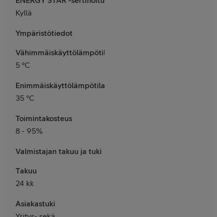
Kyllä
Ympäristötiedot
Vähimmäiskäyttölämpötila
5 °C
Enimmäiskäyttölämpötila
35 °C
Toimintakosteus
8 - 95%
Valmistajan takuu ja tuki
Takuu
24 kk
Asiakastuki
Yritys- sekä