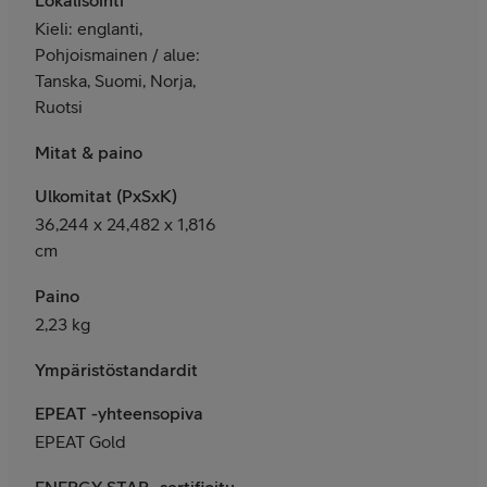
Kieli: englanti,
Pohjoismainen / alue:
Tanska, Suomi, Norja,
Ruotsi
Mitat & paino
Ulkomitat (PxSxK)
36,244 x 24,482 x 1,816
cm
Paino
2,23 kg
Ympäristöstandardit
EPEAT -yhteensopiva
EPEAT Gold
ENERGY STAR -sertifioitu