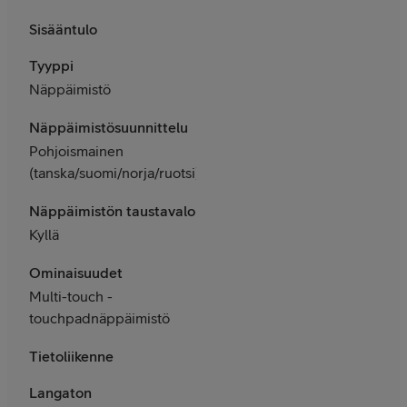
Sisääntulo
Tyyppi
Näppäimistö
Näppäimistösuunnittelu
Pohjoismainen
(tanska/suomi/norja/ruotsi)
Näppäimistön taustavalo
Kyllä
Ominaisuudet
Multi-touch -
touchpadnäppäimistö
Tietoliikenne
Langaton