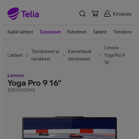
Kirjaudu
Kaikki laitteet
Tarjoukset
Puhelimet
Tabletit
Tietokoneet
Lenovo
Tietokoneet ja
Kannettavat
Laitteet
Yoga Pro 9
tarvikkeet
tietokoneet
16"
Lenovo
Yoga Pro 9 16"
83BY0059MX