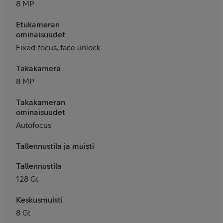
8 MP
Etukameran
ominaisuudet
Fixed focus, face unlock
Takakamera
8 MP
Takakameran
ominaisuudet
Autofocus
Tallennustila ja muisti
Tallennustila
128 Gt
Keskusmuisti
8
Gt