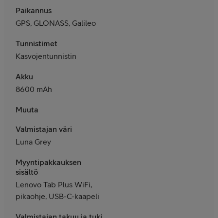
Paikannus
GPS, GLONASS, Galileo
Tunnistimet
Kasvojentunnistin
Akku
86
00 mAh
Muuta
Valmistajan väri
Luna Grey
Myyntipakkauksen
sisältö
Lenovo Tab Plus WiFi,
pikaohje, USB-C-kaapeli
Valmistajan takuu ja tuki