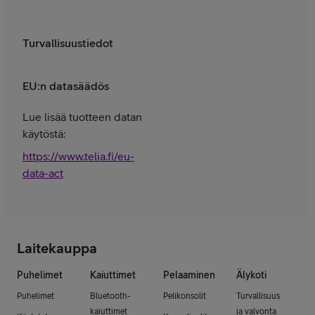
Turvallisuustiedot
EU:n datasäädös
Lue lisää tuotteen datan
käytöstä:
https://www.telia.fi/eu-
data-act
Laitekauppa
Puhelimet
Kaiuttimet
Pelaaminen
Älykoti
Puhelimet
Bluetooth-
Pelikonsolit
Turvallisuus
kaiuttimet
ja valvonta