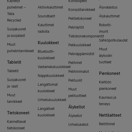
Käytetyt
Konsolipelit
puhelimet –
Aktiivikaiuttimet
Älyvalaistus
Konsolitarvikkeet
Telia
Soundbarit
Älykaiuttimet
Pelitietokoneet
Recycled
Kaiuttimet
Robotti-
Pelinäytöt
Suojakuoret
radiolla
imurit
ja suojalasit
Tietokonekomponentit
Sähköpotkulaudat
Kuulokkeet
Muut
Pelikuulokkeet
Muut
puhelintarvikkeet
Bluetooth-
Pelinäppäimistöt
älykodin
kuulokkeet
Tabletit
tuotteet
Pelihiiret
Vastamelukuulokkeet
Tabletit
Pelihiirimatot
Pienkoneet
Nappikuulokkeet
Suojakuoret
Pelituolit
Keittiön
Langattomat
ja -lasit
pienkoneet
Muut
kuulokkeet
Muut
pelituotteet
Kauneus ja
Urheilukuulokkeet
tarvikkeet
terveys
Älykellot
Langalliset
Tietokoneet
Nettilaitteet
kuulokkeet
Älykellot
Kannettavat
Reitittimet
Urheilukellot
tietokoneet