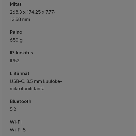
Mitat
268,3 x 174,25 x 7,77-
13,58 mm
Paino
650
g
IP-luokitus
IP52
Liitännät
USB-C, 3.5 mm kuuloke-
mikrofoniliitäntä
Bluetooth
5.2
Wi-Fi
Wi-Fi 5