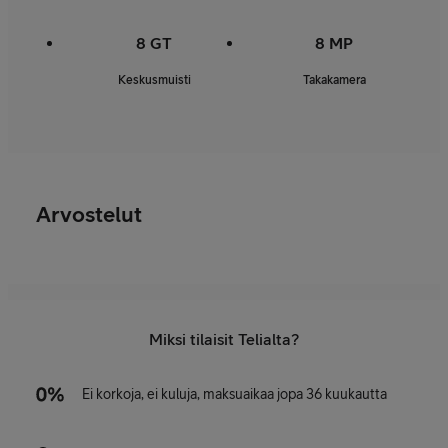
8 GT
8 MP
Keskusmuisti
Takakamera
Arvostelut
Miksi tilaisit Telialta?
Ei korkoja, ei kuluja, maksuaikaa jopa 36 kuukautta