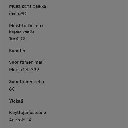
Muistikorttipaikka
microSD
Muistikortin max.
kapasiteetti
1000 Gt
Suoritin
Suorittimen malli
MediaTek G99
Suorittimen teho
8C
Yleistä
Käyttöjärjestelmä
Android 14