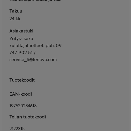
Takuu
24 kk
Asiakastuki
Yritys- sekä
kuluttajatuotteet: puh. 09
747 902 51 /
service_fi@lenovo.com
Tuotekoodit
EAN-koodi
197530284618
Telian tuotekoodi
9122315