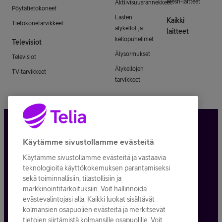
Mesh-laitteet
Aktiivisuusrannekkeet
Pöytätietokoneet
Lasten
Kaikki
Tietokonetarvikkeet
älykellot ja
laitteet
kellopuhelimet
Televisiot
Älysormukset
Televisiot
Älykellojen
TV-tarvikkeet
tarvikkeet
Tietosuoja ja -turva
Käytämme sivustollamme evästeitä
Käytämme sivustollamme evästeitä ja vastaavia
Tilauksen peruuttaminen
teknologioita käyttökokemuksen parantamiseksi
sekä toiminnallisiin, tilastollisiin ja
Käyttöehdot
markkinointitarkoituksiin. Voit hallinnoida
evästevalintojasi alla. Kaikki luokat sisältävät
Evästeiden käyttö
kolmansien osapuolien evästeitä ja merkitsevät
tietojen siirtämistä kolmansille osapuolille. Voit