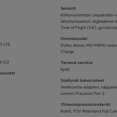
Sensorit
Kiihtyvyysmittari, ympäristön v
lähestymisanturi, digitaalinen 
Time of Flight (ToF), gyroskoo
Ominaisuudet
D LTE
Dolby Atmos, MU-MIMO-tekno
Charge
h 5.0
Tärisevä varoitus
Kyllä
aisuudet
Sisältyvät lisävarusteet
Verkkovirta-adapteri, näppäimis
Lenovo Precision Pen 2
Yhteensopivuusstandardit
RoHS, TÜV Rheinland Full Care 