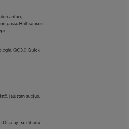
alon anturi,
kompassi, Hall-sensori,
ppi
logia, QC3.0 Quick
tö, jalustan suojus,
Display -sertifioitu