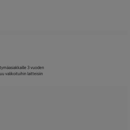
ttymäasiakkaille 3 vuoden
uu valikoituihin laitteisiin