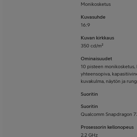
Monikosketus
Kuvasuhde
16:9
Kuvan kirkkaus
350 cd/m²
Ominaisuudet
10 pisteen monikosketus,
yhteensopiva, kapasitiivi
kuvakulma, näytön ja run
Suoritin
Suoritin
Qualcomm Snapdragon 
Prosessorin kellonopeus
2.2 GHz