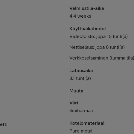
Valmiustila-aika
4.4 weeks
Käyttöaikatiedot
Videotoisto: jopa 15 tunti(a)
Nettiselaus: jopa 8 tunti(a)
Verkkoselaaminen (tumma tila):
Latausaika
3.1 tunti(a)
Muuta
Väri
Siniharmaa
Kotelomateriaali
etti
Pure metal