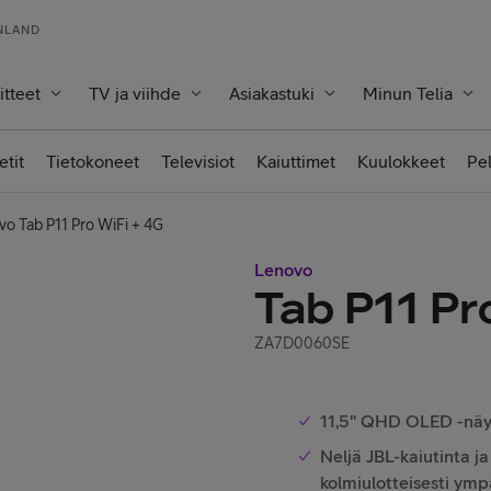
INLAND
itteet
TV ja viihde
Asiakastuki
Minun Telia
etit
Tietokoneet
Televisiot
Kaiuttimet
Kuulokkeet
Pe
o Tab P11 Pro WiFi + 4G
Lenovo
Tab P11 Pr
ZA7D0060SE
11,5" QHD OLED -näyt
Neljä JBL-kaiutinta j
kolmiulotteisesti ympä