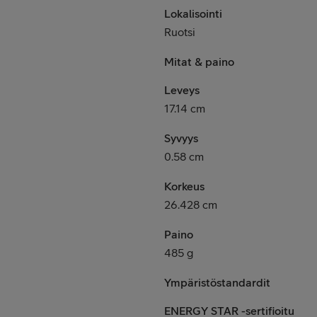
Lokalisointi
Ruotsi
Mitat & paino
Leveys
17.14 cm
Syvyys
0.58 cm
Korkeus
26.428 cm
Paino
485 g
Ympäristöstandardit
ENERGY STAR -sertifioitu