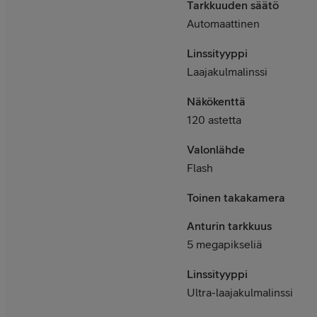
Tarkkuuden säätö
Automaattinen
Linssityyppi
Laajakulmalinssi
Näkökenttä
120 astetta
Valonlähde
Flash
Toinen takakamera
Anturin tarkkuus
5 megapikseliä
Linssityyppi
Ultra-laajakulmalinssi