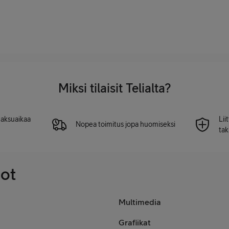
Miksi tilaisit Telialta?
 maksuaikaa
Lii
Nopea toimitus jopa huomiseksi
tak
dot
Multimedia
Grafiikat