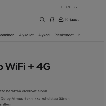
FI
EN
SV
Kirjaudu
laaminen
Älykellot
Älykoti
Pienkoneet
Nettilaitteet
o WiFi + 4G
tö herättää elokuvat eloon
a Dolby Atmos -tekniikka kohdistaa äänen
rillesi