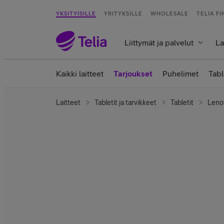
YKSITYISILLE
YRITYKSILLE
WHOLESALE
TELIA F
Liittymät ja palvelut
La
Kaikki laitteet
Tarjoukset
Puhelimet
Tabl
Laitteet
Tabletit ja tarvikkeet
Tabletit
Lenov