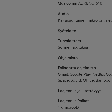
Qualcomm ADRENO 618
Audio
Kaksisuuntainen mikrofoni, nelj
Syötelaite
Turvalaitteet
Sormenjälkilukija
Ohjelmisto
Esiladattu ohjelmisto
Gmail, Google Play, Netflix, 
Space, Squid, Office, Bamboo
Laajennus ja liitettävyys
Laajennus Paikat
1 x microSD