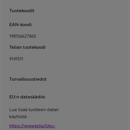
Tuotekoodit
EAN-koodi
198156627865
Telian tuotekoodi
9141511
Turvallisuustiedot
EU:n datasäädös
Lue lisää tuotteen datan
käytöstä:
https://www.telia.fi/eu-