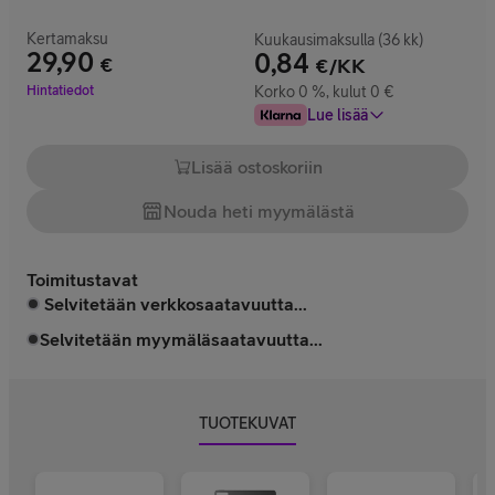
Kertamaksu
Kuukausimaksulla (36 kk)
29,90
0,84
€
€/KK
Hinta 29,90 €
Hintatiedot
Korko 0 %, kulut 0 €
Lue lisää
Lisää ostoskoriin
Nouda heti myymälästä
Toimitustavat
Selvitetään verkkosaatavuutta...
Selvitetään myymäläsaatavuutta...
TUOTEKUVAT