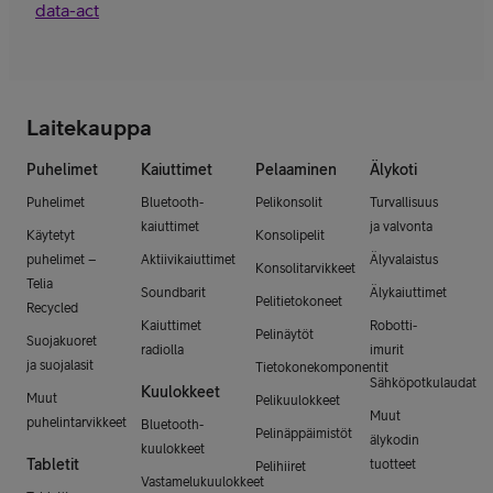
data-act
Laitekauppa
Puhelimet
Kaiuttimet
Pelaaminen
Älykoti
Puhelimet
Bluetooth-
Pelikonsolit
Turvallisuus
kaiuttimet
ja valvonta
Käytetyt
Konsolipelit
puhelimet –
Aktiivikaiuttimet
Älyvalaistus
Konsolitarvikkeet
Telia
Soundbarit
Älykaiuttimet
Pelitietokoneet
Recycled
Kaiuttimet
Robotti-
Pelinäytöt
Suojakuoret
radiolla
imurit
ja suojalasit
Tietokonekomponentit
Sähköpotkulaudat
Kuulokkeet
Muut
Pelikuulokkeet
Muut
puhelintarvikkeet
Bluetooth-
Pelinäppäimistöt
älykodin
kuulokkeet
Tabletit
tuotteet
Pelihiiret
Vastamelukuulokkeet