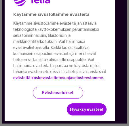
Tietosuoja ja -turva
Käytämme sivustollamme evästeitä
Käytämme sivustollamme evästeitä ja vastaavia
Tilauksen peruuttaminen
teknologioita käyttökokemuksen parantamiseksi
sekä toiminnallisiin, tilastollisiin ja
Käyttöehdot
markkinointitarkoituksiin. Voit hallinnoida
evästevalintojasi alla. Kaikki luokat sisältävät
Evästeiden käyttö
kolmansien osapuolien evästeitä ja merkitsevät
tietojen siirtämistä kolmansille osapuolille. Voit
Toimitusehdot ja palvelukuvaukset
hallinnoida evästeitä tai poistaa ne käytöstä milloin
tahansa evästeasetuksissa. Lisätietoja evästeistä saat
evästeitä koskevasta tietosuojaselosteestamme.
Kaikki hinnat ALV
25,5
%
Evästeasetukset
© Telia Company
2026
Hyväksy evästeet