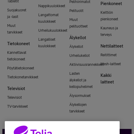
Tabletit
Pelihiirimatot
Pienkoneet
Nappikuulokkeet
Suojakuoret
Pelituolit
Keittiön
Langattomat
ja -lasit
pienkoneet
Muut
kuulokkeet
Muut
pelituotteet
Kauneus ja
Urheilukuulokkeet
tarvikkeet
terveys
Älykellot
Langalliset
Tietokoneet
Nettilaitteet
kuulokkeet
Älykellot
Kannettavat
Reitittimet
Urheilukellot
tietokoneet
Mesh-laitteet
Aktiivisuusrannekkeet
Pöytätietokoneet
Lasten
Kaikki
Tietokonetarvikkeet
älykellot ja
laitteet
kellopuhelimet
Televisiot
Älysormukset
Televisiot
Älykellojen
TV-tarvikkeet
tarvikkeet