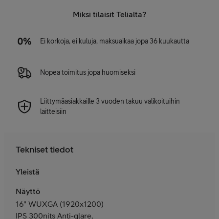
Miksi tilaisit Telialta?
Ei korkoja, ei kuluja, maksuaikaa jopa 36 kuukautta
Nopea toimitus jopa huomiseksi
Liittymäasiakkaille 3 vuoden takuu valikoituihin
laitteisiin
Tekniset tiedot
Yleistä
Näyttö
16" WUXGA (1920x1200)
IPS 300nits Anti-glare,