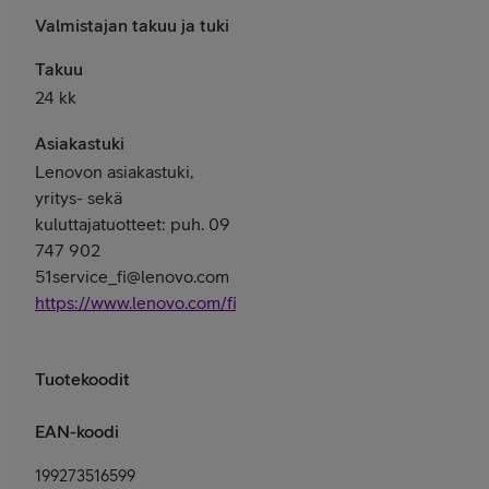
Valmistajan takuu ja tuki
Takuu
24 kk
Asiakastuki
Lenovon asiakastuki,
yritys- sekä
kuluttajatuotteet: puh. 09
747 902
51service_fi@lenovo.com
https://www.lenovo.com/fi/fi/services
Tuotekoodit
EAN-koodi
199273516599