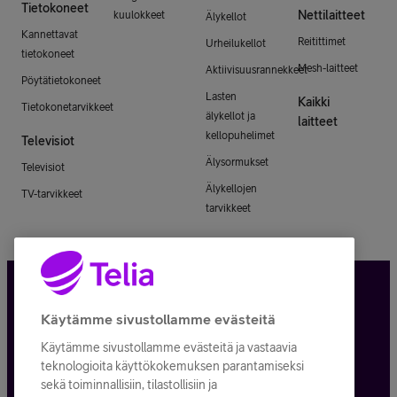
Tietokoneet
Nettilaitteet
kuulokkeet
Älykellot
Kannettavat
Reitittimet
Urheilukellot
tietokoneet
Mesh-laitteet
Aktiivisuusrannekkeet
Pöytätietokoneet
Lasten
Kaikki
Tietokonetarvikkeet
älykellot ja
laitteet
kellopuhelimet
Televisiot
Älysormukset
Televisiot
Älykellojen
TV-tarvikkeet
tarvikkeet
Tietosuoja ja -turva
Käytämme sivustollamme evästeitä
Käytämme sivustollamme evästeitä ja vastaavia
Tilauksen peruuttaminen
teknologioita käyttökokemuksen parantamiseksi
sekä toiminnallisiin, tilastollisiin ja
Käyttöehdot