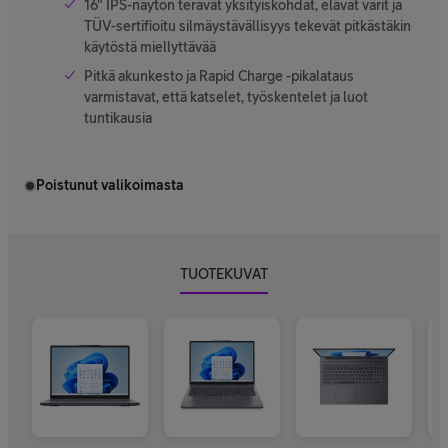
16" IPS-näytön terävät yksityiskohdat, elävät värit ja
TÜV-sertifioitu silmäystävällisyys tekevät pitkästäkin
käytöstä miellyttävää
Pitkä akunkesto ja Rapid Charge -pikalataus
varmistavat, että katselet, työskentelet ja luot
tuntikausia
Poistunut valikoimasta
TUOTEKUVAT