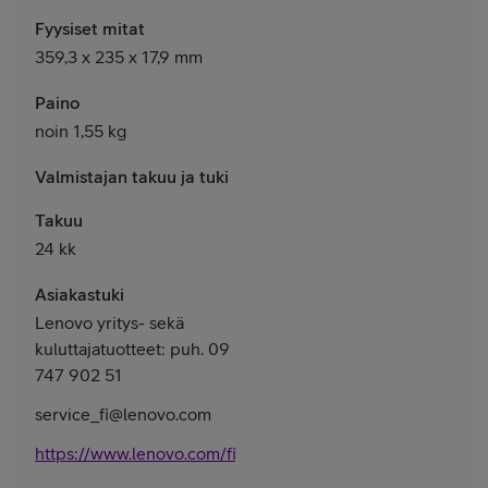
Fyysiset mitat
359,3 x 235 x 17,9 mm
Paino
noin 1,55 kg
Valmistajan takuu ja tuki
Takuu
24 kk
Asiakastuki
Lenovo yritys- sekä
kuluttajatuotteet: puh. 09
747 902 51
service_fi@lenovo.com
https://www.lenovo.com/fi/fi/services