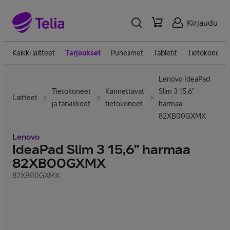
Kirjaudu
Kaikki laitteet
Tarjoukset
Puhelimet
Tabletit
Tietokoneet
Lenovo IdeaPad
Tietokoneet
Kannettavat
Slim 3 15,6”
Laitteet
ja tarvikkeet
tietokoneet
harmaa
82XB00GXMX
Lenovo
IdeaPad Slim 3 15,6” harmaa
82XB00GXMX
82XB00GXMX