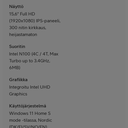
Näyttö
15,6" Full HD
(1920x1080) IPS-paneeli,
300 nitin kirkkaus,
heijastamaton
Suoritin
Intel N100 (4C / 4T, Max
Turbo up to 3.4GHz,
6MB)
Grafiikka
Integroitu Intel UHD
Graphics
Käyttöjärjestelmä
Windows 11 Home S
mode -tilassa, Nordic
(DK/FI/SV/NO/EN)