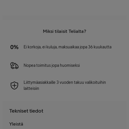
Miksi tilaisit Telialta?
Ei korkoja, ei kuluja, maksuaikaa jopa 36 kuukautta
Nopea toimitus jopa huomiseksi
Liittymäasiakkaille 3 vuoden takuu valikoituihin
laitteisiin
Tekniset tiedot
Yleistä