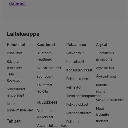
data-act
Laitekauppa
Puhelimet
Kaiuttimet
Pelaaminen
Älykoti
Puhelimet
Bluetooth-
Pelikonsolit
Turvallisuus
kaiuttimet
ja valvonta
Käytetyt
Konsolipelit
puhelimet –
Aktiivikaiuttimet
Älyvalaistus
Konsolitarvikkeet
Telia
Soundbarit
Älykaiuttimet
Pelitietokoneet
Recycled
Kaiuttimet
Robotti-
Pelinäytöt
Suojakuoret
radiolla
imurit
ja suojalasit
Tietokonekomponentit
Sähköpotkulaudat
Kuulokkeet
Muut
Pelikuulokkeet
Muut
puhelintarvikkeet
Bluetooth-
Pelinäppäimistöt
älykodin
kuulokkeet
Tabletit
tuotteet
Pelihiiret
Vastamelukuulokkeet