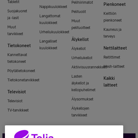
Tabletit
Pelihiirimatot
Pienkoneet
Nappikuulokkeet
Suojakuoret
Pelituolit
Keittiön
Langattomat
ja -lasit
pienkoneet
Muut
kuulokkeet
Muut
pelituotteet
Kauneus ja
Urheilukuulokkeet
tarvikkeet
terveys
Älykellot
Langalliset
Tietokoneet
Nettilaitteet
kuulokkeet
Älykellot
Kannettavat
Reitittimet
Urheilukellot
tietokoneet
Mesh-laitteet
Aktiivisuusrannekkeet
Pöytätietokoneet
Lasten
Kaikki
Tietokonetarvikkeet
älykellot ja
laitteet
kellopuhelimet
Televisiot
Älysormukset
Televisiot
Älykellojen
TV-tarvikkeet
tarvikkeet