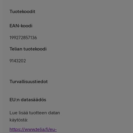
Tuotekoodit
EAN-koodi
199272857136
Telian tuotekoodi
9143202
Turvallisuustiedot
EU:n datasäädös
Lue lisää tuotteen datan
käytöstä:
https://www.telia.fi/eu-