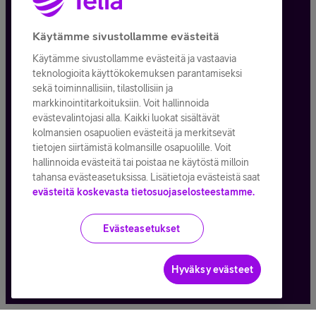
Tietosuoja ja -turva
Käytämme sivustollamme evästeitä
Käytämme sivustollamme evästeitä ja vastaavia
Tilauksen peruuttaminen
teknologioita käyttökokemuksen parantamiseksi
sekä toiminnallisiin, tilastollisiin ja
Käyttöehdot
markkinointitarkoituksiin. Voit hallinnoida
evästevalintojasi alla. Kaikki luokat sisältävät
Evästeiden käyttö
kolmansien osapuolien evästeitä ja merkitsevät
tietojen siirtämistä kolmansille osapuolille. Voit
Toimitusehdot ja palvelukuvaukset
hallinnoida evästeitä tai poistaa ne käytöstä milloin
tahansa evästeasetuksissa. Lisätietoja evästeistä saat
evästeitä koskevasta tietosuojaselosteestamme.
Kaikki hinnat ALV
25,5
%
Evästeasetukset
© Telia Company
2026
Hyväksy evästeet