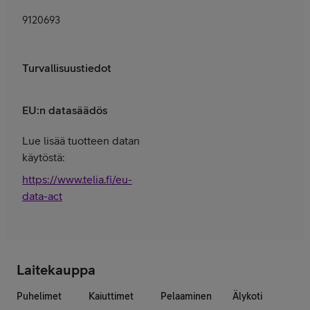
9120693
Turvallisuustiedot
EU:n datasäädös
Lue lisää tuotteen datan
käytöstä:
https://www.telia.fi/eu-
data-act
Laitekauppa
Puhelimet
Kaiuttimet
Pelaaminen
Älykoti