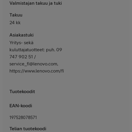
Valmistajan takuu ja tuki
Takuu
24 kk
Asiakastuki
Yritys- sekä
kuluttajatuotteet: puh. 09
747 902 51 /
service_fi@lenovo.com,
https://www.lenovo.com/fi/fi/services
Tuotekoodit
EAN-koodi
197528078571
Telian tuotekoodi