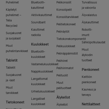
Puhelimet
Bluetooth-
Pelikonsolit
Turvallisuus
kaiuttimet
ja valvonta
Käytetyt
Konsolipelit
puhelimet –
Aktiivikaiuttimet
Älyvalaistus
Konsolitarvikkeet
Telia
Soundbarit
Älykaiuttimet
Pelitietokoneet
Recycled
Kaiuttimet
Robotti-
Pelinäytöt
Suojakuoret
radiolla
imurit
ja suojalasit
Tietokonekomponentit
Sähköpotkulaudat
Kuulokkeet
Muut
Pelikuulokkeet
Muut
puhelintarvikkeet
Bluetooth-
Pelinäppäimistöt
älykodin
kuulokkeet
Tabletit
tuotteet
Pelihiiret
Vastamelukuulokkeet
Tabletit
Pelihiirimatot
Pienkoneet
Nappikuulokkeet
Suojakuoret
Pelituolit
Keittiön
Langattomat
ja -lasit
pienkoneet
Muut
kuulokkeet
Muut
pelituotteet
Kauneus ja
Urheilukuulokkeet
tarvikkeet
terveys
Älykellot
Langalliset
Tietokoneet
Nettilaitteet
kuulokkeet
Älykellot