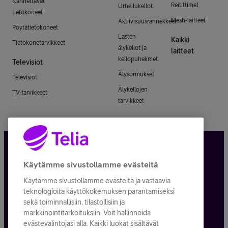
Kannettavat
Reitittimet
Urheilukellot
tietokoneet
Mesh-laitteet
Aktiivisuusrannekkeet
Pöytätietokoneet
Lasten
Kaikki
Tietokonetarvikkeet
älykellot ja
laitteet
kellopuhelimet
Televisiot
Älysormukset
Televisiot
Älykellojen
TV-tarvikkeet
tarvikkeet
Tietosuoja ja -turva
Käytämme sivustollamme evästeitä
Käytämme sivustollamme evästeitä ja vastaavia
Tilauksen peruuttaminen
teknologioita käyttökokemuksen parantamiseksi
sekä toiminnallisiin, tilastollisiin ja
Käyttöehdot
markkinointitarkoituksiin. Voit hallinnoida
evästevalintojasi alla. Kaikki luokat sisältävät
Evästeiden käyttö