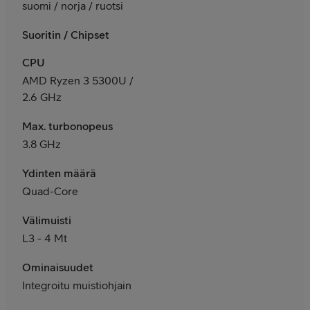
suomi / norja / ruotsi
Suoritin / Chipset
CPU
AMD Ryzen 3 5300U /
2.6 GHz
Max. turbonopeus
3.8 GHz
Ydinten määrä
Quad-Core
Välimuisti
L3 - 4 Mt
Ominaisuudet
Integroitu muistiohjain