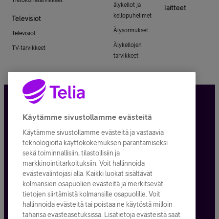
älykellot ja
laitteet
kellopuhelimet
Televisiot
Älysormukset
Televisiot
Älykellojen
TV-tarvikkeet
tarvikkeet
Tietosuoja ja -turva
Käytämme sivustollamme evästeitä
Käytämme sivustollamme evästeitä ja vastaavia
Tilauksen peruuttaminen
teknologioita käyttökokemuksen parantamiseksi
sekä toiminnallisiin, tilastollisiin ja
Käyttöehdot
markkinointitarkoituksiin. Voit hallinnoida
evästevalintojasi alla. Kaikki luokat sisältävät
Evästeiden käyttö
kolmansien osapuolien evästeitä ja merkitsevät
tietojen siirtämistä kolmansille osapuolille. Voit
Toimitusehdot ja palvelukuvaukset
hallinnoida evästeitä tai poistaa ne käytöstä milloin
tahansa evästeasetuksissa. Lisätietoja evästeistä saat