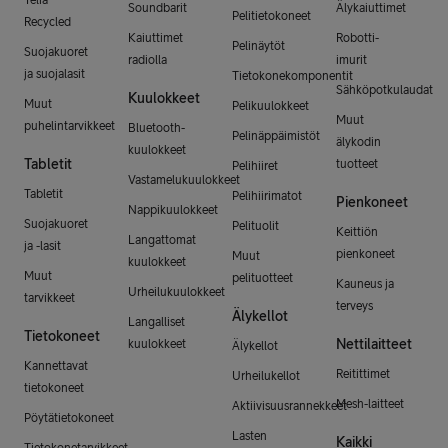
Soundbarit
Älykaiuttimet
Pelitietokoneet
Recycled
Kaiuttimet
Robotti-
Pelinäytöt
Suojakuoret
radiolla
imurit
ja suojalasit
Tietokonekomponentit
Sähköpotkulaudat
Kuulokkeet
Muut
Pelikuulokkeet
Muut
puhelintarvikkeet
Bluetooth-
Pelinäppäimistöt
älykodin
kuulokkeet
Tabletit
tuotteet
Pelihiiret
Vastamelukuulokkeet
Tabletit
Pelihiirimatot
Pienkoneet
Nappikuulokkeet
Suojakuoret
Pelituolit
Keittiön
Langattomat
ja -lasit
pienkoneet
Muut
kuulokkeet
Muut
pelituotteet
Kauneus ja
Urheilukuulokkeet
tarvikkeet
terveys
Älykellot
Langalliset
Tietokoneet
Nettilaitteet
kuulokkeet
Älykellot
Kannettavat
Reitittimet
Urheilukellot
tietokoneet
Mesh-laitteet
Aktiivisuusrannekkeet
Pöytätietokoneet
Lasten
Kaikki
Tietokonetarvikkeet