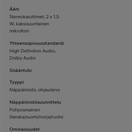
Ääni
Stereokaiuttimet, 2 x 1,5
W, kaksisuuntainen
mikrofoni
Yhteensopivuusstandardit
High Definition Audio,
Dolby Audio
Sisääntulo
Tyyppi
Näppäimistö, ohjauslevy
Näppäimistösuunnittelu
Pohjoismainen
(tanska/suomi/norja/ruotsi)
Ominaisuudet