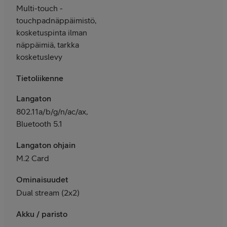
Multi-touch -
touchpadnäppäimistö,
kosketuspinta ilman
näppäimiä, tarkka
kosketuslevy
Tietoliikenne
Langaton
802.11a/b/g/n/ac/ax,
Bluetooth 5.1
Langaton ohjain
M.2 Card
Ominaisuudet
Dual stream (2x2)
Akku / paristo