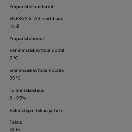
Ympäristöstandardit
ENERGY STAR -sertifioitu
Kyllä
Ympäristötiedot
Vähimmäiskäyttölämpötila
5 °C
Enimmäiskäyttölämpötila
35 °C
Toimintakosteus
8 - 95%
Valmistajan takuu ja tuki
Takuu
24 kk