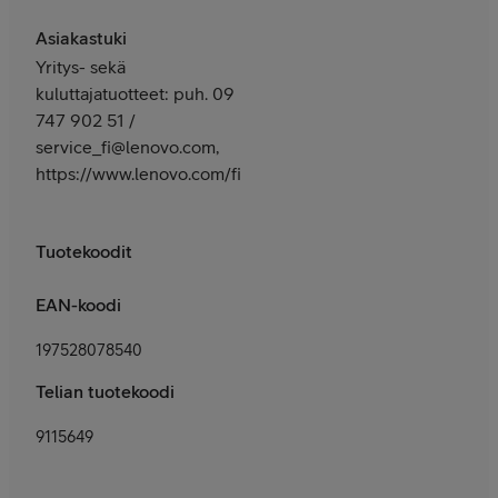
Asiakastuki
Yritys- sekä
kuluttajatuotteet: puh. 09
747 902 51 /
service_fi@lenovo.com,
https://www.lenovo.com/fi/fi/services
Tuotekoodit
EAN-koodi
197528078540
Telian tuotekoodi
9115649