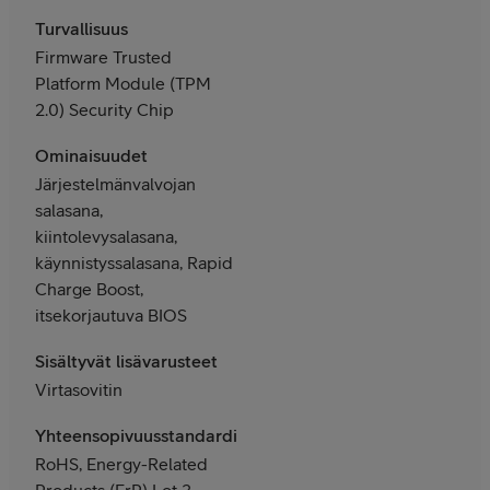
Turvallisuus
Firmware Trusted
Platform Module (TPM
2.0) Security Chip
Ominaisuudet
Järjestelmänvalvojan
salasana,
kiintolevysalasana,
käynnistyssalasana, Rapid
Charge Boost,
itsekorjautuva BIOS
Sisältyvät lisävarusteet
Virtasovitin
Yhteensopivuusstandardit
RoHS, Energy-Related
Products (ErP) Lot 3