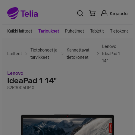
Kirjaudu
Kaikki laitteet
Tarjoukset
Puhelimet
Tabletit
Tietokoneet
Lenovo
Tietokoneet ja
Kannettavat
Laitteet
IdeaPad 1
tarvikkeet
tietokoneet
14"
Lenovo
IdeaPad 1 14"
82R3005DMX