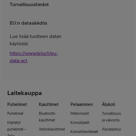
Turvallisuustiedot
EU:n datasäädös
Lue lisää tuotteen datan
käytöstä:
https://www.telia.fi/eu-
data-act
Laitekauppa
Puhelimet
Kaiuttimet
Pelaaminen
Älykoti
Puhelimet
Bluetooth-
Pelikonsolit
Turvallisuus
kaiuttimet
ja valvonta
Käytetyt
Konsolipelit
puhelimet –
Aktiivikaiuttimet
Älyvalaistus
Konsolitarvikkeet
Telia