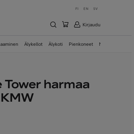
FI
EN
SV
Kirjaudu
laaminen
Älykellot
Älykoti
Pienkoneet
Nettilaitteet
e Tower harmaa
2KMW