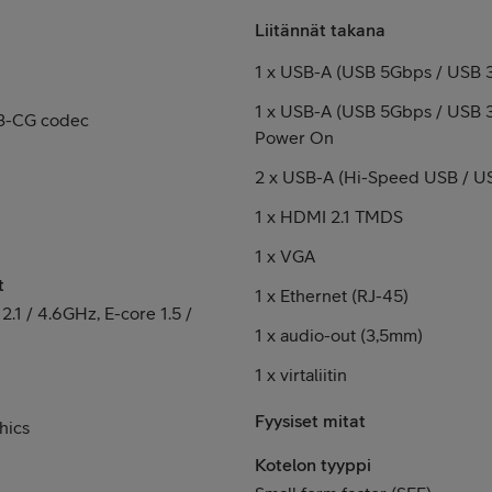
Liitännät takana
1 x USB-A (USB 5Gbps / USB 3
1 x USB-A (USB 5Gbps / USB 3.
23-CG codec
Power On
2 x USB-A (Hi-Speed USB / US
1 x HDMI 2.1 TMDS
1 x VGA
t
1 x Ethernet (RJ-45)
2.1 / 4.6GHz, E-core 1.5 /
1 x audio-out (3,5mm)
1 x virtaliitin
Fyysiset mitat
hics
Kotelon tyyppi