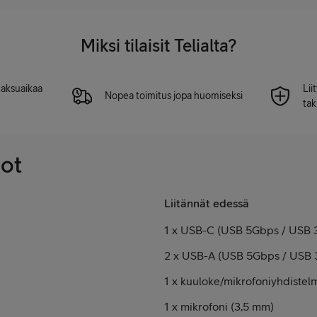
Miksi tilaisit Telialta?
 maksuaikaa
Lii
Nopea toimitus jopa huomiseksi
tak
dot
Liitännät edessä
1 x USB-C (USB 5Gbps / USB 3.
2 x USB-A (USB 5Gbps / USB 3
1 x kuuloke/mikrofoniyhdistelm
1 x mikrofoni (3,5 mm)