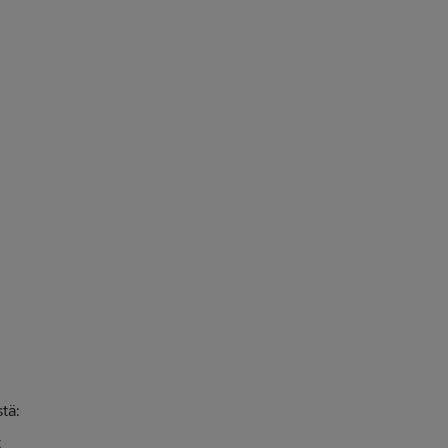
tä:
t