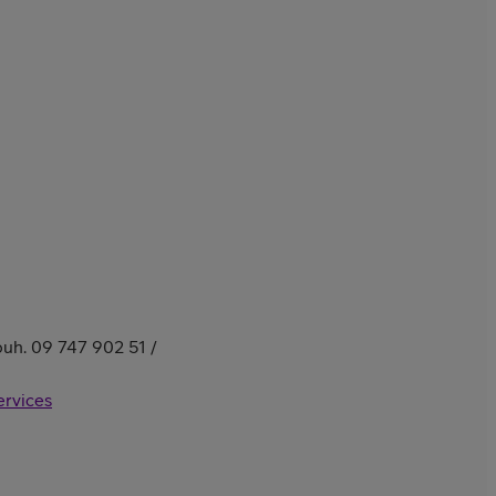
 puh. 09 747 902 51 /
ervices