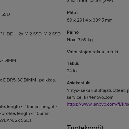
Small form factor (SFF)
Mitat
4 SSD
89 x 291,4 x 339,5 mm
Paino
5" HDD + 2x M.2 SSD. M.2 SSD
Noin 3,59 kg
Valmistajan takuu ja tuki
SO-DIMM
Takuu
24 kk
2x DDR5-SODIMM -paikkaa,
Asiakastuki
Yritys- sekä kuluttajatuotteet:
service_fi@lenovo.com,
https://www.lenovo.com/fi/fi/s
ile, length ≤ 155mm, height ≤
w-profile, length ≤ 155mm,
x WLAN, 2x SSD)
Tuotekoodit