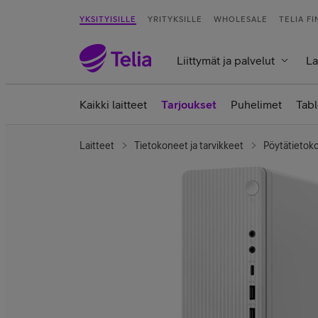
YKSITYISILLE
YRITYKSILLE
WHOLESALE
TELIA F
Liittymät ja palvelut
La
Kaikki laitteet
Tarjoukset
Puhelimet
Tabl
Laitteet
Tietokoneet ja tarvikkeet
Pöytätietok