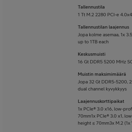
Tallennustila
1 Tt M.2 2280 PCI-e 4.0x
Tallennustilan laajennus
Jopa kolme asemaa, 1x 3.
up to 1TB each
Keskusmuisti
16 Gt DDR5 5200 MHz 
Muistin maksimimäärä
Jopa 32 Gt DDR5-5200, 
dual channel kyvykkyys
Laajennuskorttipaikat
1x PCIe® 3.0 x16, low-prof
70mm
1x PCIe® 3.0 x1, lo
height ≤ 70mm
3x M.2 (1