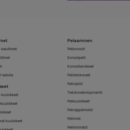
imet
Pelaaminen
-kaiuttimet
Pelikonsolit
uttimet
Konsolipelit
it
Konsolitarvikkeet
 radiolla
Pelitietokoneet
Pelinäytöt
keet
Tietokonekomponentit
-kuulokkeet
Pelikuulokkeet
ukuulokkeet
Pelinäppäimistöt
lokkeet
Pelihiiret
mat kuulokkeet
Pelihiirimatot
ulokkeet