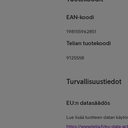
EAN-koodi
198155962851
Telian tuotekoodi
9125558
Turvallisuustiedot
EU:n datasäädös
Lue lisää tuotteen datan käytös
https://www.telia.fi/eu-data-ac