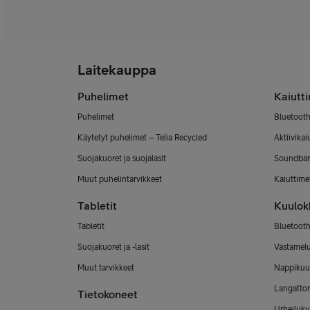
Laitekauppa
Puhelimet
Kaiutt
Puhelimet
Bluetooth
Käytetyt puhelimet – Telia Recycled
Aktiivikai
Suojakuoret ja suojalasit
Soundbar
Muut puhelintarvikkeet
Kaiuttimet
Tabletit
Kuulok
Tabletit
Bluetooth
Suojakuoret ja -lasit
Vastamel
Muut tarvikkeet
Nappikuu
Langatto
Tietokoneet
Urheiluku