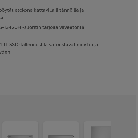
öytätietokone kattavilla liitännöillä ja
lä
5-13420H -suoritin tarjoaa viiveetöntä
1 Tt SSD-tallennustila varmistavat muistin ja
yyden