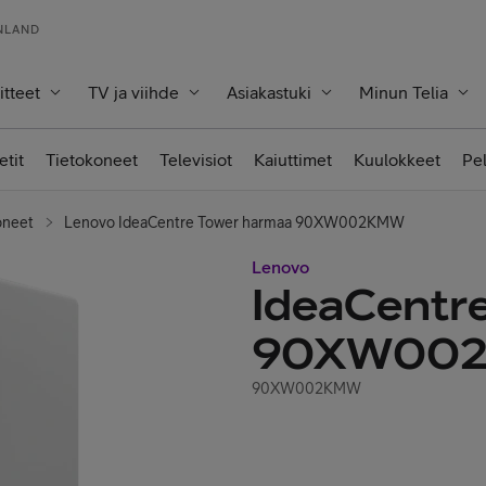
INLAND
itteet
TV ja viihde
Asiakastuki
Minun Telia
etit
Tietokoneet
Televisiot
Kaiuttimet
Kuulokkeet
Pe
oneet
Lenovo IdeaCentre Tower harmaa 90XW002KMW
Lenovo
IdeaCentr
90XW00
90XW002KMW