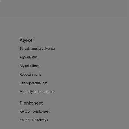
Älykoti
Turvallisuus ja valvonta
Älyvalaistus
Älykaiuttimet
Robotti-imurit
Sähköpotkulaudat
Muut älykodin tuotteet
Pienkoneet
Keittiön pienkoneet
Kauneus ja terveys