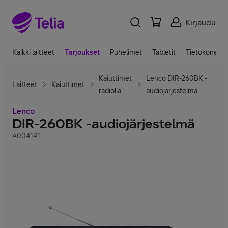
Kirjaudu
Kaikki laitteet
Tarjoukset
Puhelimet
Tabletit
Tietokoneet
Kaiuttimet
Lenco DIR-260BK -
Laitteet
Kaiuttimet
radiolla
audiojärjestelmä
Lenco
DIR-260BK -audiojärjestelmä
A004141