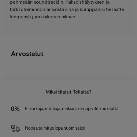
pehmeään soundtrackiin. Kaksoishälytyksen ja
torkkutoiminnon ansiosta sinä ja kumppanisi heräätte
lempeästi juuri oikeean aikaan.
Arvostelut
Miksi tilaisit Telialta?
Ei korkoja, ei kuluja, maksuaikaa jopa 36 kuukautta
Nopea toimitus jopa huomiseksi