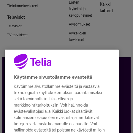
Lasten
Kaikki
Tietokonetarvikkeet
älykellot ja
laitteet
kellopuhelimet
Televisiot
Älysormukset
Televisiot
Älykellojen
TV-tarvikkeet
tarvikkeet
Tietosuoja ja -turva
Käytämme sivustollamme evästeitä
Käytämme sivustollamme evästeitä ja vastaavia
Tilauksen peruuttaminen
teknologioita käyttökokemuksen parantamiseksi
sekä toiminnallisiin, tilastollisiin ja
Käyttöehdot
markkinointitarkoituksiin. Voit hallinnoida
evästevalintojasi alla. Kaikki luokat sisältävät
Evästeiden käyttö
kolmansien osapuolien evästeitä ja merkitsevät
tietojen siirtämistä kolmansille osapuolille. Voit
Toimitusehdot ja palvelukuvaukset
hallinnoida evästeitä tai poistaa ne käytöstä milloin