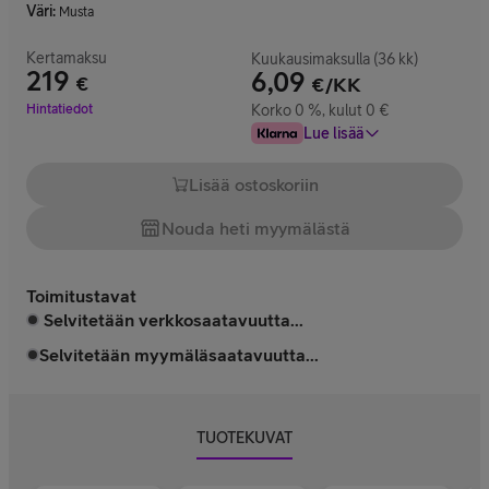
Väri
:
Musta
Kertamaksu
Kuukausimaksulla (36 kk)
219
6,09
€
€/KK
Hinta 219 €
Hintatiedot
Korko 0 %, kulut 0 €
Lue lisää
Lisää ostoskoriin
Nouda heti myymälästä
Toimitustavat
Selvitetään verkkosaatavuutta...
Selvitetään myymäläsaatavuutta...
TUOTEKUVAT