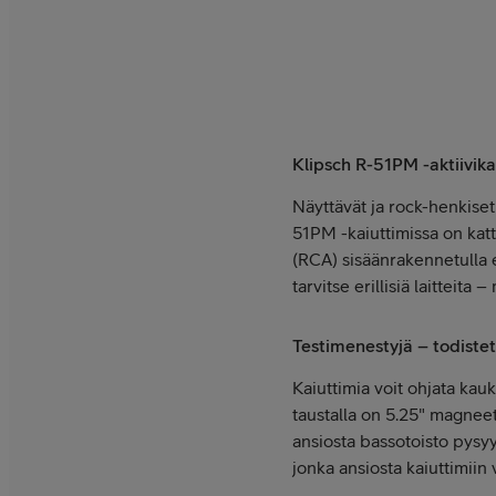
Klipsch R-51PM -aktiivika
Näyttävät ja rock-henkiset 
51PM -kaiuttimissa on kattav
(RCA) sisäänrakennetulla e
tarvitse erillisiä laitteit
Testimenestyjä – todiste
Kaiuttimia voit ohjata kau
taustalla on 5.25" magnee
ansiosta bassotoisto pysy
jonka ansiosta kaiuttimiin