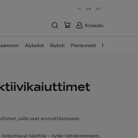
FI
EN
SV
Kirjaudu
laaminen
Älykellot
Älykoti
Pienkoneet
Nettilaitteet
tiivikaiuttimet
uttimet, joilla saat ammattilaistason
t helpottavat käyttöä – kytke tietokoneeseen,