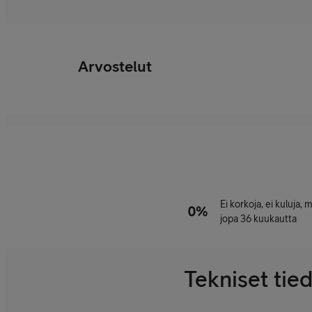
Arvostelut
Ei korkoja, ei kuluja,
jopa 36 kuukautta
Tekniset tie