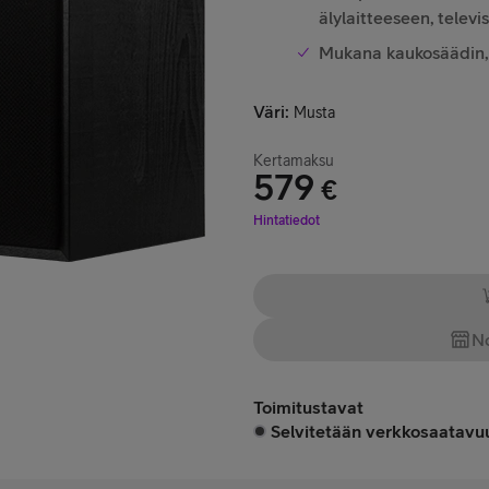
älylaitteeseen, televi
Mukana kaukosäädin, 
Väri
:
Musta
Kertamaksu
579
€
Hinta 579 €
Hintatiedot
No
Toimitustavat
Selvitetään verkkosaatavuu