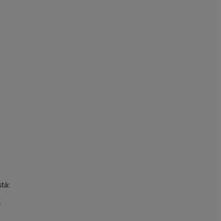
tä:
t