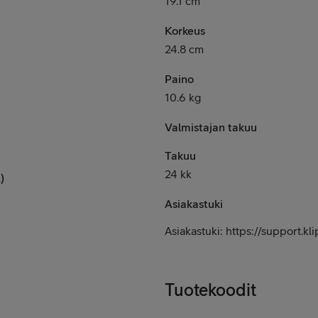
19.1 cm
Korkeus
24.8 cm
Paino
10.6 kg
Valmistajan takuu
Takuu
24 kk
)
Asiakastuki
Asiakastuki: https://support.k
Tuotekoodit