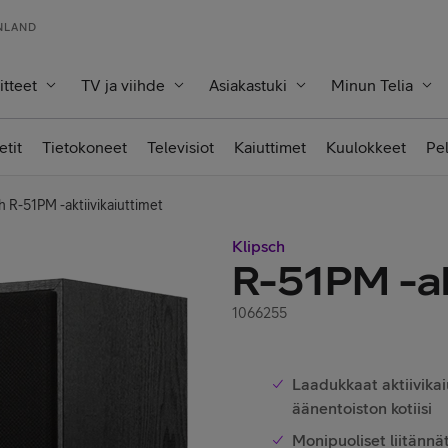
INLAND
itteet
TV ja viihde
Asiakastuki
Minun Telia
etit
Tietokoneet
Televisiot
Kaiuttimet
Kuulokkeet
Pe
h R-51PM -aktiivikaiuttimet
Klipsch
R-51PM -ak
1066255
Laadukkaat aktiivikai
äänentoiston kotiisi
Monipuoliset liitännä