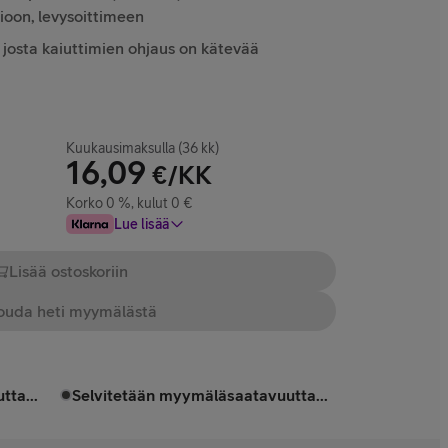
sioon, levysoittimeen
josta kaiuttimien ohjaus on kätevää
Kuukausimaksulla (36 kk)
16,09
€/KK
Korko 0 %, kulut 0 €
Lue lisää
Lisää ostoskoriin
uda heti myymälästä
tta...
Selvitetään myymäläsaatavuutta...