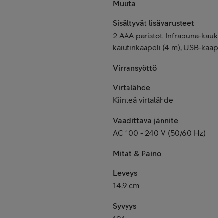
Muuta
Sisältyvät lisävarusteet
2 AAA paristot, Infrapuna-kauk
kaiutinkaapeli (4 m), USB-kaape
Virransyöttö
Virtalähde
Kiinteä virtalähde
Vaadittava jännite
AC 100 - 240 V (50/60 Hz)
Mitat & Paino
Leveys
14.9 cm
Syvyys