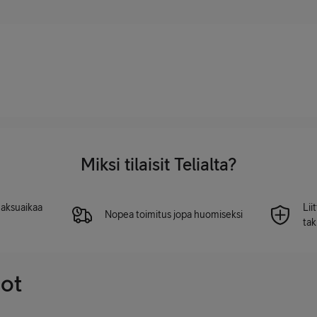
Miksi tilaisit Telialta?
 maksuaikaa
Lii
Nopea toimitus jopa huomiseksi
tak
dot