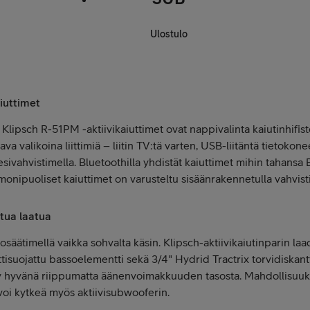
Ulostulo
iuttimet
Klipsch R-51PM -aktiivikaiuttimet ovat nappivalinta kaiutinhifiste
a valikoina liittimiä – liitin TV:tä varten, USB-liitäntä tietokonee
sivahvistimella. Bluetoothilla yhdistät kaiuttimet mihin tahansa 
a – monipuoliset kaiuttimet on varusteltu sisäänrakennetulla vahvist
ttua laatua
kosäätimellä vaikka sohvalta käsin. Klipsch-aktiivikaiutinparin l
ttisuojattu bassoelementti sekä 3/4" Hydrid Tractrix torvidiskan
y hyvänä riippumatta äänenvoimakkuuden tasosta. Mahdollisuuksia
 voi kytkeä myös aktiivisubwooferin.