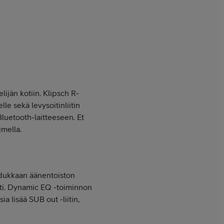
lijän kotiin. Klipsch R-
lle sekä levysoitinliitin
Bluetooth-laitteeseen. Et
imella.
aadukkaan äänentoiston
tti. Dynamic EQ -toiminnon
 lisää SUB out -liitin,