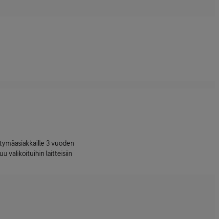
ttymäasiakkaille 3 vuoden
uu valikoituihin laitteisiin