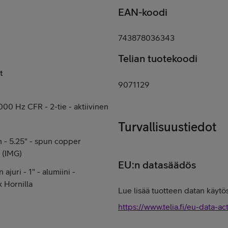
EAN-koodi
743878036343
Telian tuotekoodi
t
9071129
1000 Hz CFR - 2-tie - aktiivinen
Turvallisuustiedot
n - 5.25" - spun copper
 (IMG)
EU:n datasäädös
 ajuri - 1" - alumiini -
x Hornilla
Lue lisää tuotteen datan käytös
https://www.telia.fi/eu-data-ac