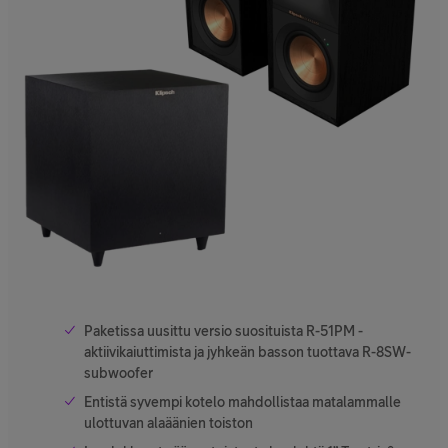
Paketissa uusittu versio suosituista R-51PM -
aktiivikaiuttimista ja jyhkeän basson tuottava R-8SW-
subwoofer
Entistä syvempi kotelo mahdollistaa matalammalle
ulottuvan alaäänien toiston