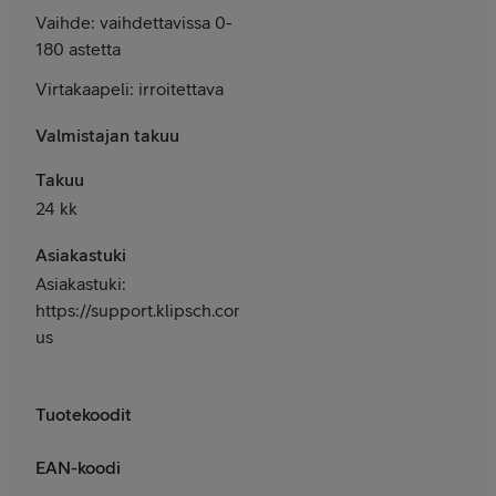
Vaihde: vaihdettavissa 0-
180 astetta
Virtakaapeli: irroitettava
Valmistajan takuu
Takuu
24 kk
Asiakastuki
Asiakastuki:
https://support.klipsch.com/hc/en-
us
Tuotekoodit
EAN-koodi