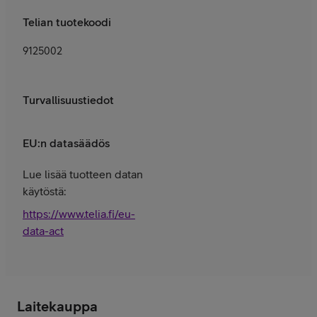
Telian tuotekoodi
9125002
Turvallisuustiedot
EU:n datasäädös
Lue lisää tuotteen datan
käytöstä:
https://www.telia.fi/eu-
data-act
Laitekauppa