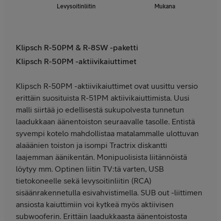
Levysoitinliitin
Mukana
Klipsch R-50PM & R-8SW -paketti
Klipsch R-50PM -aktiivikaiuttimet
Klipsch R-50PM -aktiivikaiuttimet ovat uusittu versio
erittäin suosituista R-51PM aktiivikaiuttimista. Uusi
malli siirtää jo edellisestä sukupolvesta tunnetun
laadukkaan äänentoiston seuraavalle tasolle. Entistä
syvempi kotelo mahdollistaa matalammalle ulottuvan
alaäänien toiston ja isompi Tractrix diskantti
laajemman äänikentän. Monipuolisista liitännöistä
löytyy mm. Optinen liitin TV:tä varten, USB
tietokoneelle sekä levysoitinliitin (RCA)
sisäänrakennetulla esivahvistimella. SUB out -liittimen
ansiosta kaiuttimiin voi kytkeä myös aktiivisen
subwooferin. Erittäin laadukkaasta äänentoistosta