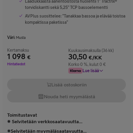
Laadukkaasta äänentoistosta huolehtii 1” Tractrix®
torvidiskantti sekä 5,25” TCP bassoelementti
AVPlus suosittelee: ”Tanakkaa bassoa ja elävää toistoa
kompaktissa paketissa”
Väri
:
Musta
Kertamaksu
Kuukausimaksulla (36 kk)
1 098
30,50
€
€/KK
Hinta 1 098 €
Hintatiedot
Korko 0 %, kulut 0 €
Lue lisää
Lisää ostoskoriin
Nouda heti myymälästä
Toimitustavat
Selvitetään verkkosaatavuutta...
Selvitetään myymäläsaatavuutta...