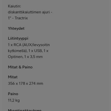
Kaiutin:
diskanttikaiuttimen ajuri -
1" - Tractrix
Yhteydet
Liitintyyppi
1 x RCA (AUX/levysoitin
kytkimellä), 1 x USB, 1 x
Optinen, 1 x 3,5 mm
Mitat & Paino
Mitat
356 x 178 x 274 mm
Paino
11,2 kg
Myyntipakkauksen