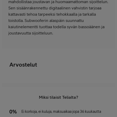
mahdollistaa joustavan ja huomaamattoman sijoittelun.
Sen sisäänrakennettu digitaalinen vahvistin tarjoaa
kattavasti tehoa tarpeeksi tehokkaalla ja tarkalla
toistolla. Subwooferin alaspäin suunnattu
kaiutinelementti tuottaa todella syvän bassoäänen ja
joustavuutta sijoitteluun.
Arvostelut
Miksi tilaisit Telialta?
Ei korkoja, ei kuluja, maksuaikaa jopa 36 kuukautta