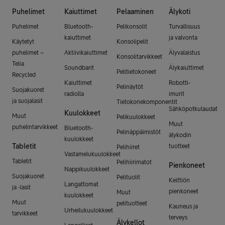
Puhelimet
Kaiuttimet
Pelaaminen
Älykoti
Puhelimet
Bluetooth-
Pelikonsolit
Turvallisuus
kaiuttimet
ja valvonta
Käytetyt
Konsolipelit
puhelimet –
Aktiivikaiuttimet
Älyvalaistus
Konsolitarvikkeet
Telia
Soundbarit
Älykaiuttimet
Pelitietokoneet
Recycled
Kaiuttimet
Robotti-
Pelinäytöt
Suojakuoret
radiolla
imurit
ja suojalasit
Tietokonekomponentit
Sähköpotkulaudat
Kuulokkeet
Muut
Pelikuulokkeet
Muut
puhelintarvikkeet
Bluetooth-
Pelinäppäimistöt
älykodin
kuulokkeet
Tabletit
tuotteet
Pelihiiret
Vastamelukuulokkeet
Tabletit
Pelihiirimatot
Pienkoneet
Nappikuulokkeet
Suojakuoret
Pelituolit
Keittiön
Langattomat
ja -lasit
pienkoneet
Muut
kuulokkeet
Muut
pelituotteet
Kauneus ja
Urheilukuulokkeet
tarvikkeet
terveys
Älykellot