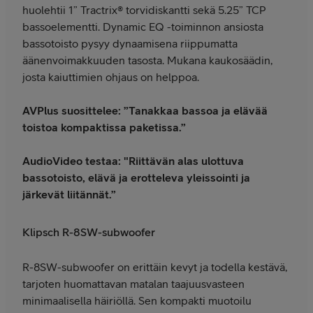
huolehtii 1” Tractrix® torvidiskantti sekä 5.25” TCP
bassoelementti. Dynamic EQ -toiminnon ansiosta
bassotoisto pysyy dynaamisena riippumatta
äänenvoimakkuuden tasosta. Mukana kaukosäädin,
josta kaiuttimien ohjaus on helppoa.
AVPlus suosittelee: ”Tanakkaa bassoa ja elävää
toistoa kompaktissa paketissa.”
AudioVideo testaa: "Riittävän alas ulottuva
bassotoisto, elävä ja erotteleva yleissointi ja
järkevät liitännät.”
Klipsch R-8SW-subwoofer
R-8SW-subwoofer on erittäin kevyt ja todella kestävä,
tarjoten huomattavan matalan taajuusvasteen
minimaalisella häiriöllä. Sen kompakti muotoilu