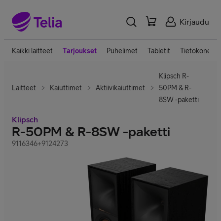
Kirjaudu
Kaikki laitteet
Tarjoukset
Puhelimet
Tabletit
Tietokoneet
Klipsch R-
Laitteet
Kaiuttimet
Aktiivikaiuttimet
50PM & R-
8SW -paketti
Klipsch
R-50PM & R-8SW -paketti
9116346+9124273