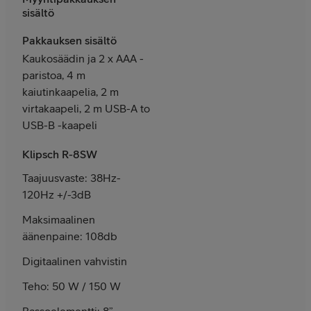
sisältö
Pakkauksen sisältö
Kaukosäädin ja 2 x AAA -
paristoa, 4 m
kaiutinkaapelia, 2 m
virtakaapeli, 2 m USB-A to
USB-B -kaapeli
Klipsch R-8SW
Taajuusvaste: 38Hz-
120Hz +/-3dB
Maksimaalinen
äänenpaine: 108db
Digitaalinen vahvistin
Teho: 50 W / 150 W
Bassoelementti: 8”