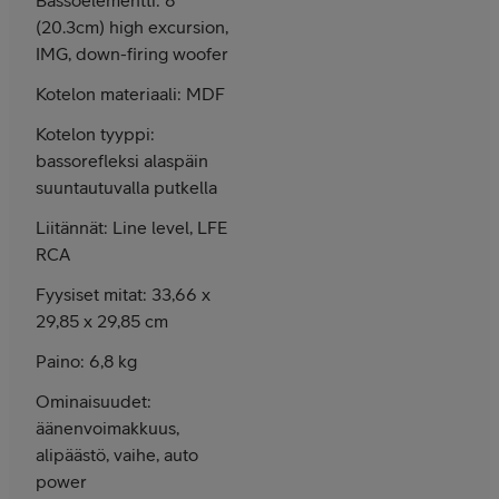
(20.3cm) high excursion,
IMG, down-firing woofer
Kotelon materiaali: MDF
Kotelon tyyppi:
bassorefleksi
alaspäin
suuntautuvalla putkella
Liitännät: Line level, LFE
RCA
Fyysiset mitat: 33,66 x
29,85 x 29,85 cm
Paino: 6,8 kg
Ominaisuudet:
äänenvoimakkuus,
alipäästö, vaihe, auto
power