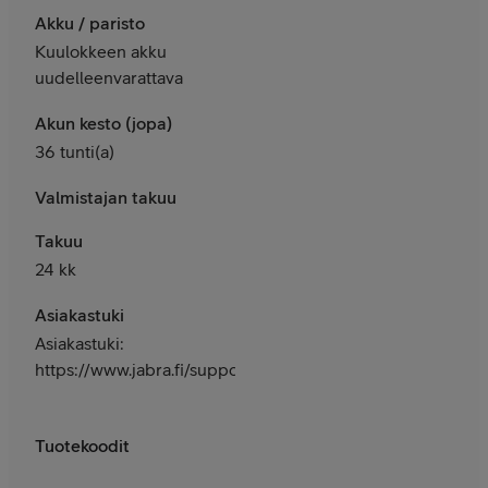
Akku / paristo
Kuulokkeen akku
uudelleenvarattava
Akun kesto (jopa)
36 tunti(a)
Valmistajan takuu
Takuu
24 kk
Asiakastuki
Asiakastuki:
https://www.jabra.fi/support
Tuotekoodit