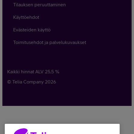
Tilauksen peruuttaminen
Käyttöehdot
Evästeiden käyttö
Toimitusehdot ja palvelukuvaukset
Kaikki hinnat ALV
25,5
%
© Telia Company
2026