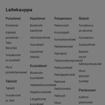
Laitekauppa
Puhelimet
Kaiuttimet
Pelaaminen
Älykoti
Puhelimet
Bluetooth-
Pelikonsolit
Turvallisuus
kaiuttimet
ja valvonta
Käytetyt
Konsolipelit
puhelimet –
Aktiivikaiuttimet
Älyvalaistus
Konsolitarvikkeet
Telia
Soundbarit
Älykaiuttimet
Pelitietokoneet
Recycled
Kaiuttimet
Robotti-
Pelinäytöt
Suojakuoret
radiolla
imurit
ja suojalasit
Tietokonekomponentit
Sähköpotkulaudat
Kuulokkeet
Muut
Pelikuulokkeet
Muut
puhelintarvikkeet
Bluetooth-
Pelinäppäimistöt
älykodin
kuulokkeet
Tabletit
tuotteet
Pelihiiret
Vastamelukuulokkeet
Tabletit
Pelihiirimatot
Pienkoneet
Nappikuulokkeet
Suojakuoret
Pelituolit
Keittiön
Langattomat
ja -lasit
pienkoneet
Muut
kuulokkeet