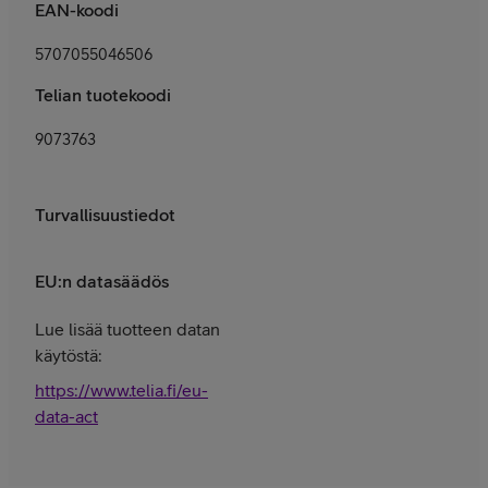
EAN-koodi
5707055046506
Telian tuotekoodi
9073763
Turvallisuustiedot
EU:n datasäädös
Lue lisää tuotteen datan
käytöstä:
https://www.telia.fi/eu-
data-act