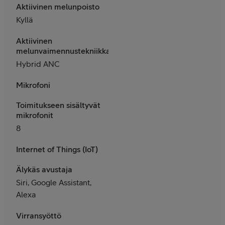
Aktiivinen melunpoisto
Kyllä
Aktiivinen
melunvaimennustekniikka
Hybrid ANC
Mikrofoni
Toimitukseen sisältyvät
mikrofonit
8
Internet of Things (IoT)
Älykäs avustaja
Siri, Google Assistant,
Alexa
Virransyöttö