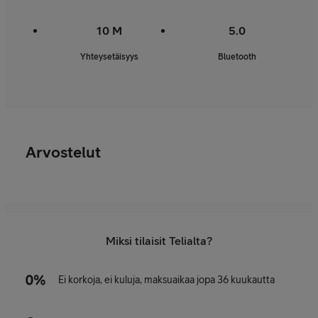
10 M
5.0
Yhteysetäisyys
Bluetooth
Arvostelut
Miksi tilaisit Telialta?
Ei korkoja, ei kuluja, maksuaikaa jopa 36 kuukautta