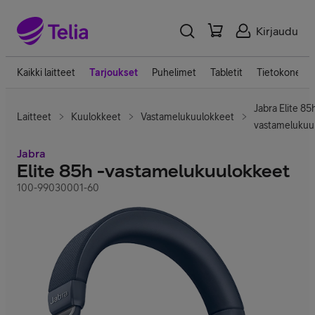
Kirjaudu
Kaikki laitteet
Tarjoukset
Puhelimet
Tabletit
Tietokoneet
Jabra Elite 85h
Laitteet
Kuulokkeet
Vastamelukuulokkeet
vastamelukuu
Jabra
Elite 85h -vastamelukuulokkeet
100-99030001-60