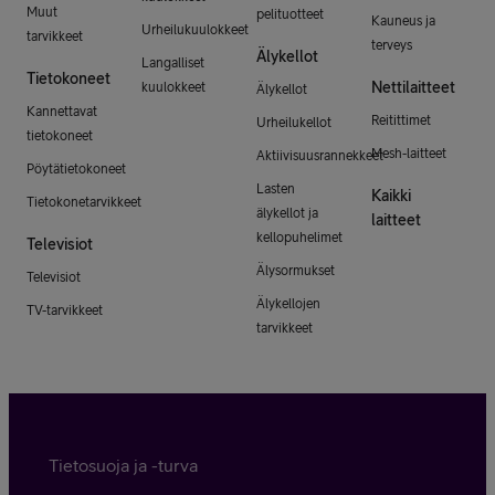
Muut
pelituotteet
Kauneus ja
Urheilukuulokkeet
tarvikkeet
terveys
Älykellot
Langalliset
Tietokoneet
Nettilaitteet
kuulokkeet
Älykellot
Kannettavat
Reitittimet
Urheilukellot
tietokoneet
Mesh-laitteet
Aktiivisuusrannekkeet
Pöytätietokoneet
Lasten
Kaikki
Tietokonetarvikkeet
älykellot ja
laitteet
kellopuhelimet
Televisiot
Älysormukset
Televisiot
Älykellojen
TV-tarvikkeet
tarvikkeet
Tietosuoja ja -turva