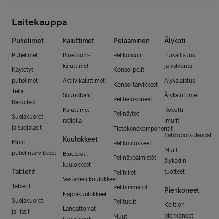
Laitekauppa
Puhelimet
Kaiuttimet
Pelaaminen
Älykoti
Puhelimet
Bluetooth-
Pelikonsolit
Turvallisuus
kaiuttimet
ja valvonta
Käytetyt
Konsolipelit
puhelimet –
Aktiivikaiuttimet
Älyvalaistus
Konsolitarvikkeet
Telia
Soundbarit
Älykaiuttimet
Pelitietokoneet
Recycled
Kaiuttimet
Robotti-
Pelinäytöt
Suojakuoret
radiolla
imurit
ja suojalasit
Tietokonekomponentit
Sähköpotkulaudat
Kuulokkeet
Muut
Pelikuulokkeet
Muut
puhelintarvikkeet
Bluetooth-
Pelinäppäimistöt
älykodin
kuulokkeet
Tabletit
tuotteet
Pelihiiret
Vastamelukuulokkeet
Tabletit
Pelihiirimatot
Pienkoneet
Nappikuulokkeet
Suojakuoret
Pelituolit
Keittiön
Langattomat
ja -lasit
pienkoneet
Muut