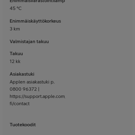
Enimmäisvarastointilämpötila
45 °C
Enimmäiskäyttökorkeus
3 km
Valmistajan takuu
Takuu
12 kk
Asiakastuki
Applen asiakastuki p.
0800 96372 |
https://support.apple.com/fi-
fi/contact
Tuotekoodit