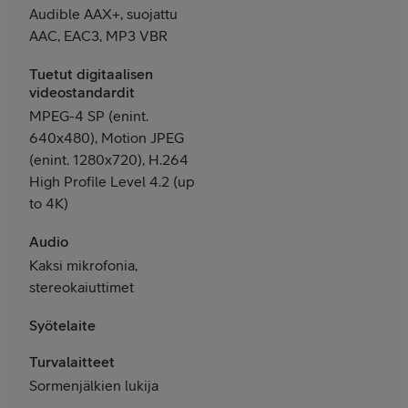
Audible AAX+, suojattu
AAC, EAC3, MP3 VBR
Tuetut digitaalisen
videostandardit
MPEG-4 SP (enint.
640x480), Motion JPEG
(enint. 1280x720), H.264
High Profile Level 4.2 (up
to 4K)
Audio
Kaksi mikrofonia,
stereokaiuttimet
Syötelaite
Turvalaitteet
Sormenjälkien lukija