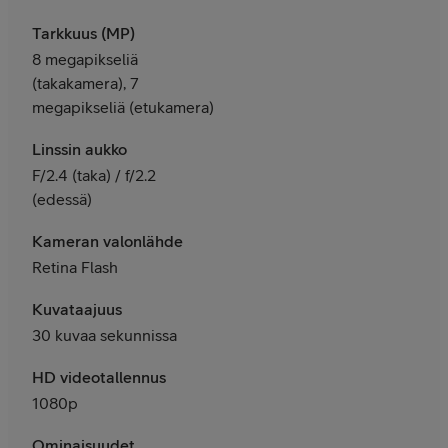
Tarkkuus (MP)
8 megapikseliä
(takakamera), 7
megapikseliä (etukamera)
Linssin aukko
F/2.4 (taka) / f/2.2
(edessä)
Kameran valonlähde
Retina Flash
Kuvataajuus
30 kuvaa sekunnissa
HD videotallennus
1080p
Ominaisuudet