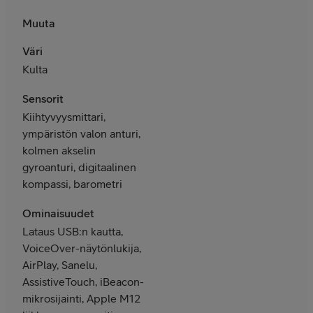
Muuta
Väri
Kulta
Sensorit
Kiihtyvyysmittari,
ympäristön valon anturi,
kolmen akselin
gyroanturi, digitaalinen
kompassi, barometri
Ominaisuudet
Lataus USB:n kautta,
VoiceOver-näytönlukija,
AirPlay, Sanelu,
AssistiveTouch, iBeacon-
mikrosijainti, Apple M12