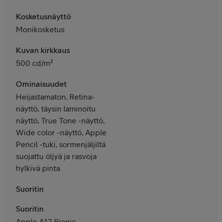
Kosketusnäyttö
Monikosketus
Kuvan kirkkaus
500 cd/m²
Ominaisuudet
Heijastamaton, Retina-
näyttö, täysin laminoitu
näyttö, True Tone -näyttö,
Wide color -näyttö, Apple
Pencil -tuki, sormenjäljiltä
suojattu öljyä ja rasvoja
hylkivä pinta
Suoritin
Suoritin
Apple A12 Bionic