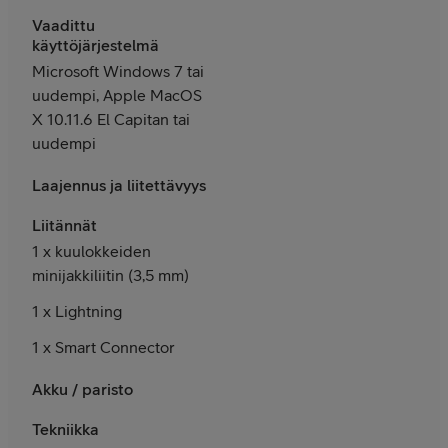
Vaadittu
käyttöjärjestelmä
Microsoft Windows 7 tai
uudempi, Apple MacOS
X 10.11.6 El Capitan tai
uudempi
Laajennus ja liitettävyys
Liitännät
1 x kuulokkeiden
minijakkiliitin (3,5 mm)
1 x Lightning
1 x Smart Connector
Akku / paristo
Tekniikka