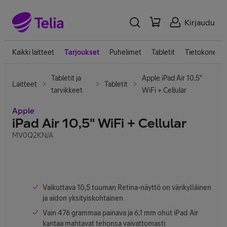
Kirjaudu
Kaikki laitteet
Tarjoukset
Puhelimet
Tabletit
Tietokoneet
Tabletit ja
Apple iPad Air 10,5"
Laitteet
Tabletit
tarvikkeet
WiFi + Cellular
Apple
iPad Air 10,5" WiFi + Cellular
MV0Q2KN/A
Vaikuttava 10,5 tuuman Retina-näyttö on värikylläinen
ja aidon yksityiskohtainen
Vain 476 grammaa painava ja 6,1 mm ohut iPad Air
kantaa mahtavat tehonsa vaivattomasti