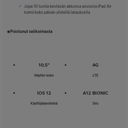
Jopa 10 tuntia kestävän akkunsa ansiosta iPad Air
toimii koko päivän yhdellä latauksella
Poistunut valikoimasta
10,5"
4G
Näytön koko
LTE
IOS 12
A12 BIONIC
Käyttöjärjestelmä
Siru