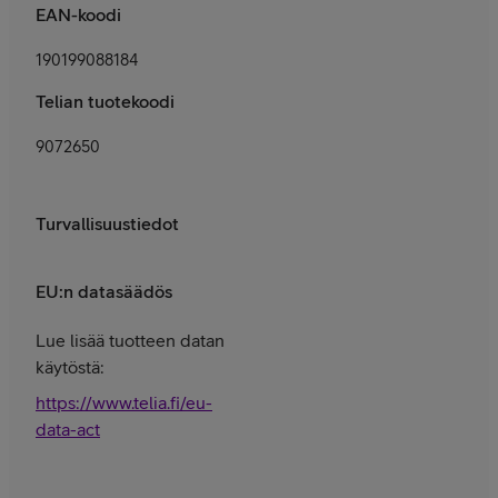
EAN-koodi
190199088184
Telian tuotekoodi
9072650
Turvallisuustiedot
EU:n datasäädös
Lue lisää tuotteen datan
käytöstä:
https://www.telia.fi/eu-
data-act