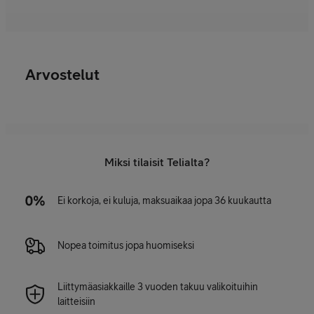
Arvostelut
Miksi tilaisit Telialta?
Ei korkoja, ei kuluja, maksuaikaa jopa 36 kuukautta
Nopea toimitus jopa huomiseksi
Liittymäasiakkaille 3 vuoden takuu valikoituihin
laitteisiin