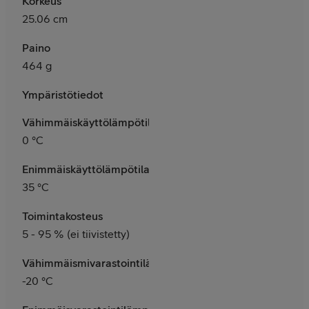
Korkeus
25.06 cm
Paino
464 g
Ympäristötiedot
Vähimmäiskäyttölämpötila
0 °C
Enimmäiskäyttölämpötila
35 °C
Toimintakosteus
5 - 95 % (ei tiivistetty)
Vähimmäismivarastointilämpötila
-20 °C