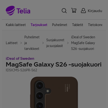
Kirjaudu
Kaikki laitteet
Tarjoukset
Puhelimet
Tabletit
Tietokoneet
Puhelimet
iDeal of Sweden
Suojakuoret
Laitteet
ja
MagSafe Galaxy
ja suojalasit
tarvikkeet
S26 -suojakuori
iDeal of Sweden
MagSafe Galaxy S26 -suojakuori
IDSICMS-S26PR-562