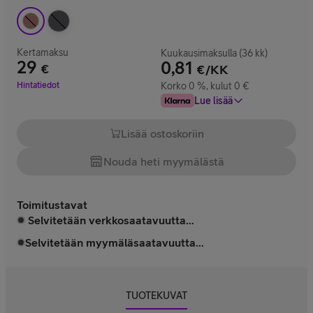
Kertamaksu
Kuukausimaksulla (36 kk)
29
0,81
€
€/KK
Hinta 29 €
Hintatiedot
Korko 0 %, kulut 0 €
Lue lisää
Lisää ostoskoriin
Nouda heti myymälästä
Toimitustavat
Selvitetään verkkosaatavuutta...
Selvitetään myymäläsaatavuutta...
TUOTEKUVAT