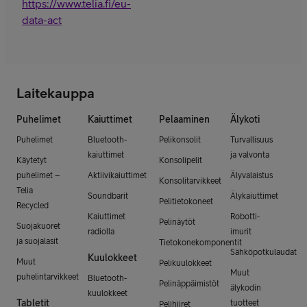
https://www.telia.fi/eu-
data-act
Laitekauppa
Puhelimet
Kaiuttimet
Pelaaminen
Älykoti
Puhelimet
Bluetooth-
Pelikonsolit
Turvallisuus
kaiuttimet
ja valvonta
Käytetyt
Konsolipelit
puhelimet –
Aktiivikaiuttimet
Älyvalaistus
Konsolitarvikkeet
Telia
Soundbarit
Älykaiuttimet
Pelitietokoneet
Recycled
Kaiuttimet
Robotti-
Pelinäytöt
Suojakuoret
radiolla
imurit
ja suojalasit
Tietokonekomponentit
Sähköpotkulaudat
Kuulokkeet
Muut
Pelikuulokkeet
Muut
puhelintarvikkeet
Bluetooth-
Pelinäppäimistöt
älykodin
kuulokkeet
Tabletit
tuotteet
Pelihiiret