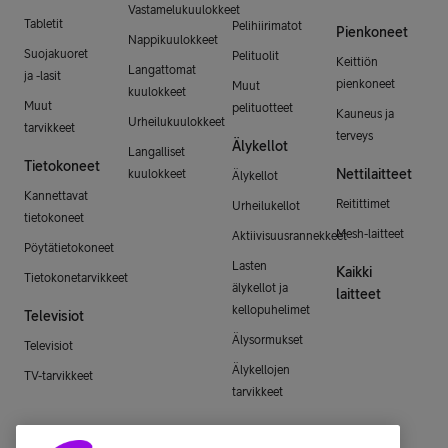
Vastamelukuulokkeet
Tabletit
Pelihiirimatot
Pienkoneet
Nappikuulokkeet
Suojakuoret
Pelituolit
Keittiön
Langattomat
ja -lasit
pienkoneet
Muut
kuulokkeet
Muut
pelituotteet
Kauneus ja
Urheilukuulokkeet
tarvikkeet
terveys
Älykellot
Langalliset
Tietokoneet
Nettilaitteet
kuulokkeet
Älykellot
Kannettavat
Reitittimet
Urheilukellot
tietokoneet
Mesh-laitteet
Aktiivisuusrannekkeet
Pöytätietokoneet
Lasten
Kaikki
Tietokonetarvikkeet
älykellot ja
laitteet
kellopuhelimet
Televisiot
Älysormukset
Televisiot
Älykellojen
TV-tarvikkeet
tarvikkeet