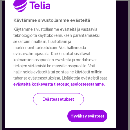
Tietosuoja ja -turva
Käytämme sivustollamme evästeitä
Käytämme sivustollamme evästeitä ja vastaavia
Tilauksen peruuttaminen
teknologioita käyttökokemuksen parantamiseksi
sekä toiminnallisiin, tilastollisiin ja
Käyttöehdot
markkinointitarkoituksiin. Voit hallinnoida
evästevalintojasi alla. Kaikki luokat sisältävät
Evästeiden käyttö
kolmansien osapuolien evästeitä ja merkitsevät
tietojen siirtämistä kolmansille osapuolille. Voit
Toimitusehdot ja palvelukuvaukset
hallinnoida evästeitä tai poistaa ne käytöstä milloin
tahansa evästeasetuksissa. Lisätietoja evästeistä saat
evästeitä koskevasta tietosuojaselosteestamme.
Kaikki hinnat ALV
25,5
%
Evästeasetukset
© Telia Company
2026
Hyväksy evästeet