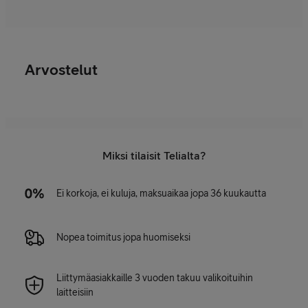
Arvostelut
Miksi tilaisit Telialta?
Ei korkoja, ei kuluja, maksuaikaa jopa 36 kuukautta
Nopea toimitus jopa huomiseksi
Liittymäasiakkaille 3 vuoden takuu valikoituihin
laitteisiin