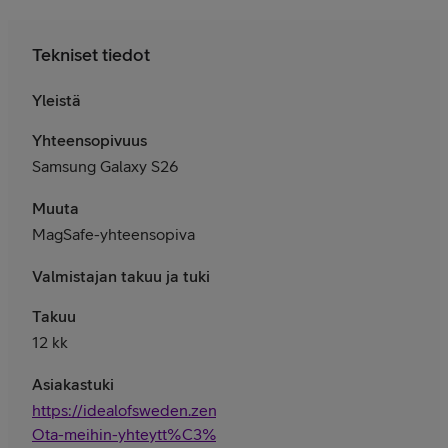
Tekniset tiedot
Yleistä
Yhteensopivuus
Samsung Galaxy S26
Muuta
MagSafe-yhteensopiva
Valmistajan takuu ja tuki
Takuu
12 kk
Asiakastuki
https://idealofsweden.zendesk.com/hc/fi/articles/36000
Ota-meihin-yhteytt%C3%A4