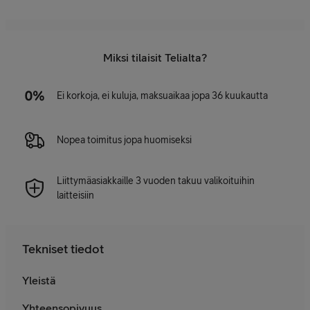
Miksi tilaisit Telialta?
Ei korkoja, ei kuluja, maksuaikaa jopa 36 kuukautta
Nopea toimitus jopa huomiseksi
Liittymäasiakkaille 3 vuoden takuu valikoituihin
laitteisiin
Tekniset tiedot
Yleistä
Yhteensopivuus