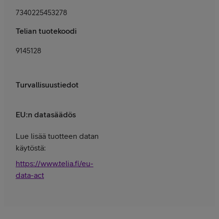
7340225453278
Telian tuotekoodi
9145128
Turvallisuustiedot
EU:n datasäädös
Lue lisää tuotteen datan
käytöstä:
https://www.telia.fi/eu-
data-act