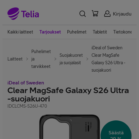
Kirjaudu
Kaikki laitteet
Tarjoukset
Puhelimet
Tabletit
Tietokoneet
iDeal of Sweden
Puhelimet
Suojakuoret
Clear MagSafe
Laitteet
ja
ja suojalasit
Galaxy S26 Ultra -
tarvikkeet
suojakuori
iDeal of Sweden
Clear MagSafe Galaxy S26 Ultra
-suojakuori
IDCLCMS-S26U-470
Säästä
29 %