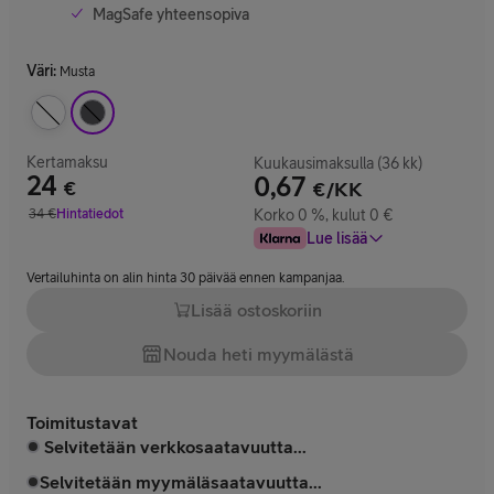
MagSafe yhteensopiva
Väri
:
Musta
Kertamaksu
Kuukausimaksulla (36 kk)
24
0,67
€
€/KK
Hinta 24 €
34
€
Hintatiedot
Korko 0 %, kulut 0 €
Vertailuhinta 34 €
Lue lisää
Vertailuhinta on alin hinta 30 päivää ennen kampanjaa.
Lisää ostoskoriin
Nouda heti myymälästä
Toimitustavat
Selvitetään verkkosaatavuutta...
Selvitetään myymäläsaatavuutta...