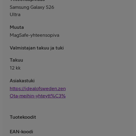
Samsung Galaxy S26
Ultra
Muuta
MagSafe-yhteensopiva
Valmistajan takuu ja tuki
Takuu
12 kk
Asiakastuki
https://idealofsweden.zendesk.com/hc/fi/articles/36000
Ota-meihin-yhteytt%C3%A4
Tuotekoodit
EAN-koodi