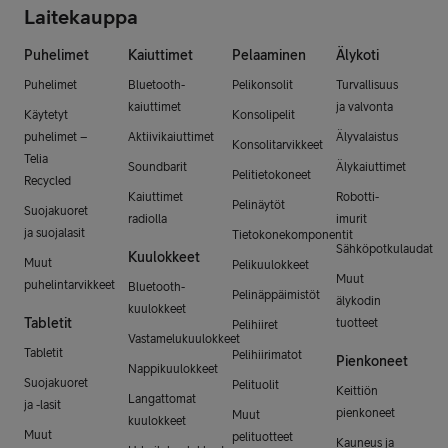
Laitekauppa
Puhelimet
Kaiuttimet
Pelaaminen
Älykoti
Puhelimet
Bluetooth-
Pelikonsolit
Turvallisuus
kaiuttimet
ja valvonta
Käytetyt
Konsolipelit
puhelimet –
Aktiivikaiuttimet
Älyvalaistus
Konsolitarvikkeet
Telia
Soundbarit
Älykaiuttimet
Pelitietokoneet
Recycled
Kaiuttimet
Robotti-
Pelinäytöt
Suojakuoret
radiolla
imurit
ja suojalasit
Tietokonekomponentit
Sähköpotkulaudat
Kuulokkeet
Muut
Pelikuulokkeet
Muut
puhelintarvikkeet
Bluetooth-
Pelinäppäimistöt
älykodin
kuulokkeet
Tabletit
tuotteet
Pelihiiret
Vastamelukuulokkeet
Tabletit
Pelihiirimatot
Pienkoneet
Nappikuulokkeet
Suojakuoret
Pelituolit
Keittiön
Langattomat
ja -lasit
pienkoneet
Muut
kuulokkeet
Muut
pelituotteet
Kauneus ja