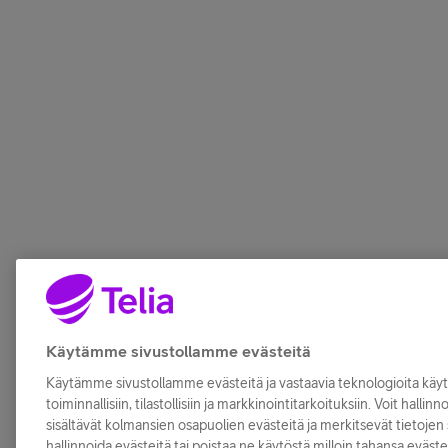
Käytämme sivustollamme evästeitä
Käytämme sivustollamme evästeitä ja vastaavia teknologioita kä
toiminnallisiin, tilastollisiin ja markkinointitarkoituksiin. Voit hallin
sisältävät kolmansien osapuolien evästeitä ja merkitsevät tietojen s
hallinnoida evästeitä tai poistaa ne käytöstä milloin tahansa eväste