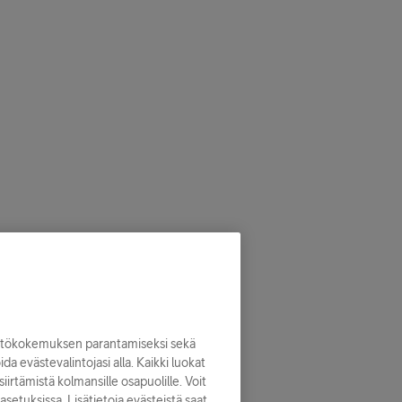
yttökokemuksen parantamiseksi sekä
noida evästevalintojasi alla. Kaikki luokat
iirtämistä kolmansille osapuolille. Voit
asetuksissa. Lisätietoja evästeistä saat