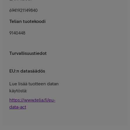
6941921149840
Telian tuotekoodi
9140448
Turvallisuustiedot
EU:n datasäädös
Lue lisää tuotteen datan
käytöstä:
https://www.telia.fi/eu-
data-act