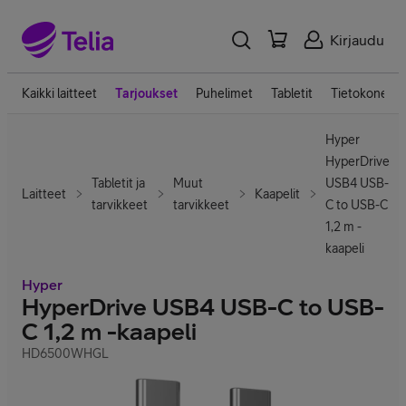
Kirjaudu
Kaikki laitteet
Tarjoukset
Puhelimet
Tabletit
Tietokoneet
Hyper
HyperDrive
Tabletit ja
Muut
USB4 USB-
Laitteet
Kaapelit
tarvikkeet
tarvikkeet
C to USB-C
1,2 m -
kaapeli
Hyper
HyperDrive USB4 USB-C to USB-
C 1,2 m -kaapeli
HD6500WHGL