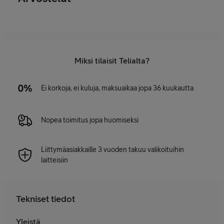
Miksi tilaisit Telialta?
Ei korkoja, ei kuluja, maksuaikaa jopa 36 kuukautta
Nopea toimitus jopa huomiseksi
Liittymäasiakkaille 3 vuoden takuu valikoituihin
laitteisiin
Tekniset tiedot
Yleistä