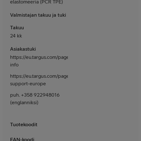
elastomeeria (PCR TPE)
Valmistajan takuu ja tuki
Takuu
24 kk
Asiakastuki
https://eu.targus.com/pages/contact-
info
https://eu.targus.com/pages/email-
support-europe
puh. +358 922948016
(englanniksi)
Tuotekoodit
EAN-koodi