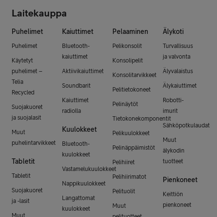
Laitekauppa
Puhelimet
Kaiuttimet
Pelaaminen
Älykoti
Puhelimet
Bluetooth-
Pelikonsolit
Turvallisuus
kaiuttimet
ja valvonta
Käytetyt
Konsolipelit
puhelimet –
Aktiivikaiuttimet
Älyvalaistus
Konsolitarvikkeet
Telia
Soundbarit
Älykaiuttimet
Pelitietokoneet
Recycled
Kaiuttimet
Robotti-
Pelinäytöt
Suojakuoret
radiolla
imurit
ja suojalasit
Tietokonekomponentit
Sähköpotkulaudat
Kuulokkeet
Muut
Pelikuulokkeet
Muut
puhelintarvikkeet
Bluetooth-
Pelinäppäimistöt
älykodin
kuulokkeet
Tabletit
tuotteet
Pelihiiret
Vastamelukuulokkeet
Tabletit
Pelihiirimatot
Pienkoneet
Nappikuulokkeet
Suojakuoret
Pelituolit
Keittiön
Langattomat
ja -lasit
pienkoneet
Muut
kuulokkeet
Muut
pelituotteet