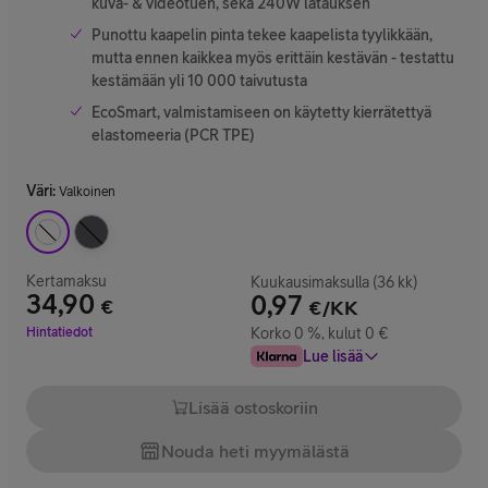
kuva- & videotuen, sekä 240W latauksen
Punottu kaapelin pinta tekee kaapelista tyylikkään,
mutta ennen kaikkea myös erittäin kestävän - testattu
kestämään yli 10 000 taivutusta
EcoSmart, valmistamiseen on käytetty kierrätettyä
elastomeeria (PCR TPE)
Väri
:
Valkoinen
Kertamaksu
Kuukausimaksulla (36 kk)
34,90
0,97
€
€/KK
Hinta 34,90 €
Hintatiedot
Korko 0 %, kulut 0 €
Lue lisää
Lisää ostoskoriin
Nouda heti myymälästä