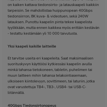
on kaiken kattava tiedonsiirto- ja latauskaapeli kaikkiin
tarpeisiin. Se mahdollistaa huippunopean 40Gbps
tiedonsiirron, 8K kuva- & videotuen, sekä 240W
latauksen. Punottu kaapelin pinta tekee kaapelista
tyylikkään, mutta ennen kaikkea myös erittäin kestävän
- testattu kestämään yli 10 000 taivutusta.
Yksi kaapeli kaikille laitteille
Et tarvitse useita eri kaapeleita. Saat maksimaalisen
suorituskyvyn käyttöösi kytkiessäsi kaapelin avulla
minkä tahansa tietokoneen, tabletin, puhelimen tai
muun laitteen mihin tahansa telakointiasemaan,
ulkoiseen kiintolevyyn, sovittimeen, tai laturiin, jotka
ovat varustettuja TB4-, TB3-, USB4- tai USB-C-
liitännällä.
40Gbps Tiedonsiirtonopeus