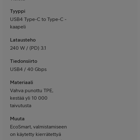
Tyyppi
USB4 Type-C to Type-C -
kaapeli
Latausteho
240 W / (PD) 3.1
Tiedonsiirto
USB4 / 40 Gbps
Materiaali
Vahva punottu TPE,
kestää yli 10 000
taivutusta
Muuta
EcoSmart, valmistamiseen
on käytetty kierrätettyä