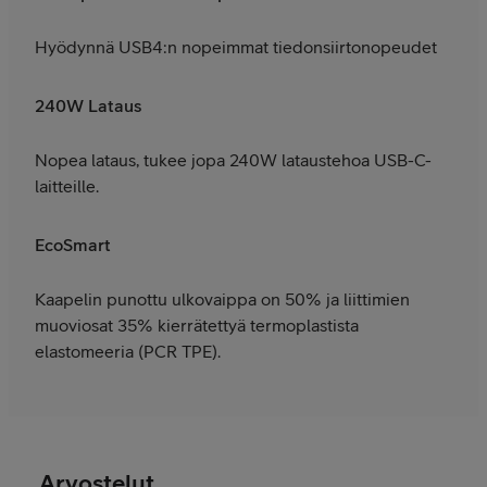
Hyödynnä USB4:n nopeimmat tiedonsiirtonopeudet
240W Lataus
Nopea lataus, tukee jopa 240W lataustehoa USB-C-
laitteille.
EcoSmart
Kaapelin punottu ulkovaippa on 50% ja liittimien
muoviosat 35% kierrätettyä termoplastista
elastomeeria (PCR TPE).
Arvostelut