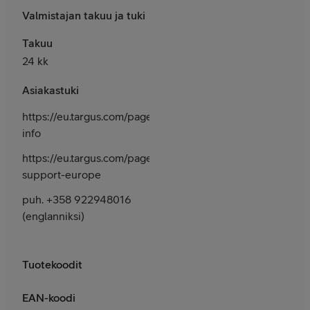
Valmistajan takuu ja tuki
Takuu
24 kk
Asiakastuki
https://eu.targus.com/pages/contact-
info
https://eu.targus.com/pages/email-
support-europe
puh. +358 922948016
(englanniksi)
Tuotekoodit
EAN-koodi