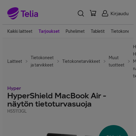
Kirjaudu
Kaikki laitteet
Tarjoukset
Puhelimet
Tabletit
Tietokoneet
H
H
Tietokoneet
Muut
Laitteet
Tietokonetarvikkeet
M
ja tarvikkeet
tuotteet
n
t
Hyper
HyperShield MacBook Air -
näytön tietoturvasuoja
HS5113GL