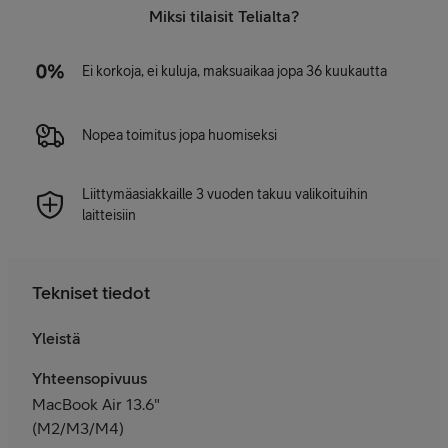
Miksi tilaisit Telialta?
Ei korkoja, ei kuluja, maksuaikaa jopa 36 kuukautta
Nopea toimitus jopa huomiseksi
Liittymäasiakkaille 3 vuoden takuu valikoituihin
laitteisiin
Tekniset tiedot
Yleistä
Yhteensopivuus
MacBook Air 13.6"
(M2/M3/M4)