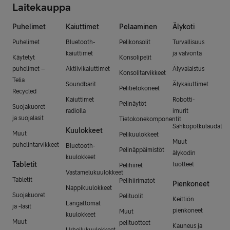
Laitekauppa
Puhelimet
Kaiuttimet
Pelaaminen
Älykoti
Puhelimet
Bluetooth-
Pelikonsolit
Turvallisuus
kaiuttimet
ja valvonta
Käytetyt
Konsolipelit
puhelimet –
Aktiivikaiuttimet
Älyvalaistus
Konsolitarvikkeet
Telia
Soundbarit
Älykaiuttimet
Pelitietokoneet
Recycled
Kaiuttimet
Robotti-
Pelinäytöt
Suojakuoret
radiolla
imurit
ja suojalasit
Tietokonekomponentit
Sähköpotkulaudat
Kuulokkeet
Muut
Pelikuulokkeet
Muut
puhelintarvikkeet
Bluetooth-
Pelinäppäimistöt
älykodin
kuulokkeet
Tabletit
tuotteet
Pelihiiret
Vastamelukuulokkeet
Tabletit
Pelihiirimatot
Pienkoneet
Nappikuulokkeet
Suojakuoret
Pelituolit
Keittiön
Langattomat
ja -lasit
pienkoneet
Muut
kuulokkeet
Muut
pelituotteet
Kauneus ja
Urheilukuulokkeet