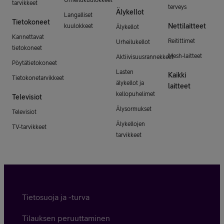
tarvikkeet
terveys
Älykellot
Langalliset
Tietokoneet
Nettilaitteet
kuulokkeet
Älykellot
Kannettavat
Reitittimet
Urheilukellot
tietokoneet
Mesh-laitteet
Aktiivisuusrannekkeet
Pöytätietokoneet
Lasten
Kaikki
Tietokonetarvikkeet
älykellot ja
laitteet
kellopuhelimet
Televisiot
Älysormukset
Televisiot
Älykellojen
TV-tarvikkeet
tarvikkeet
Tietosuoja ja -turva
Tilauksen peruuttaminen