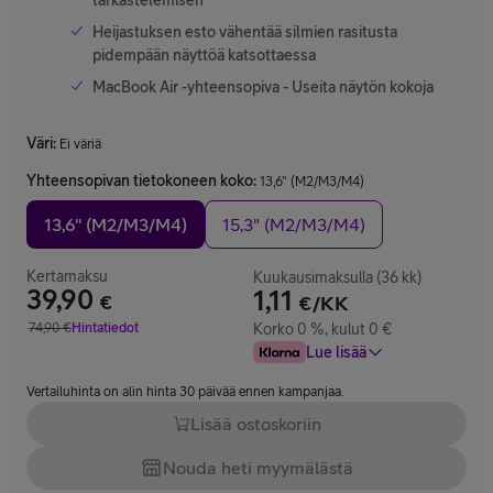
tarkastelemisen
Heijastuksen esto vähentää silmien rasitusta
pidempään näyttöä katsottaessa
MacBook Air -yhteensopiva - Useita näytön kokoja
Väri
:
Ei väriä
Yhteensopivan tietokoneen koko
:
13,6" (M2/M3/M4)
13,6" (M2/M3/M4)
15,3" (M2/M3/M4)
Kertamaksu
Kuukausimaksulla (36 kk)
39,90
1,11
€
€/KK
Hinta 39,90 €
74,90
€
Hintatiedot
Korko 0 %, kulut 0 €
Vertailuhinta 74,90 €
Lue lisää
Vertailuhinta on alin hinta 30 päivää ennen kampanjaa.
Lisää ostoskoriin
Nouda heti myymälästä