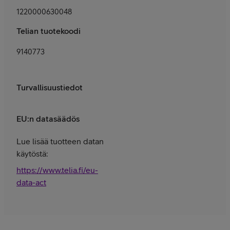
1220000630048
Telian tuotekoodi
9140773
Turvallisuustiedot
EU:n datasäädös
Lue lisää tuotteen datan
käytöstä:
https://www.telia.fi/eu-
data-act