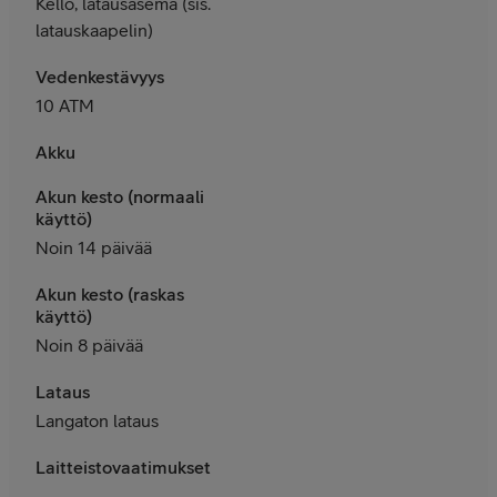
Kello, latausasema (sis.
latauskaapelin)
Vedenkestävyys
10 ATM
Akku
Akun kesto (normaali
käyttö)
Noin 14 päivää
Akun kesto (raskas
käyttö)
Noin 8 päivää
Lataus
Langaton lataus
Laitteistovaatimukset