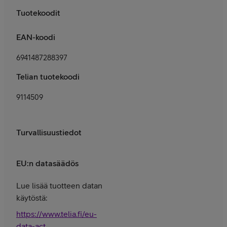
Tuotekoodit
EAN-koodi
6941487288397
Telian tuotekoodi
9114509
Turvallisuustiedot
EU:n datasäädös
Lue lisää tuotteen datan
käytöstä:
https://www.telia.fi/eu-
data-act