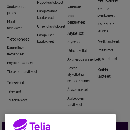
Pienkoneet
Nappikuulokkeet
Suojakuoret
Pelituolit
Keittiön
Langattomat
ja -lasit
pienkoneet
Muut
kuulokkeet
Muut
pelituotteet
Kauneus ja
Urheilukuulokkeet
tarvikkeet
terveys
Älykellot
Langalliset
Tietokoneet
Nettilaitteet
kuulokkeet
Älykellot
Kannettavat
Reitittimet
Urheilukellot
tietokoneet
Mesh-laitteet
Aktiivisuusrannekkeet
Pöytätietokoneet
Lasten
Kaikki
Tietokonetarvikkeet
älykellot ja
laitteet
kellopuhelimet
Televisiot
Älysormukset
Televisiot
Älykellojen
TV-tarvikkeet
tarvikkeet