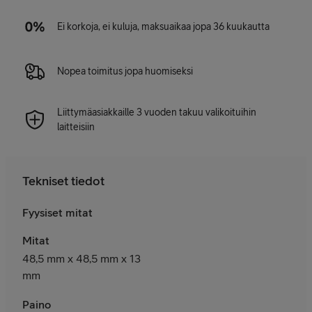
Ei korkoja, ei kuluja, maksuaikaa jopa 36 kuukautta
Nopea toimitus jopa huomiseksi
Liittymäasiakkaille 3 vuoden takuu valikoituihin
laitteisiin
Tekniset tiedot
Fyysiset mitat
Mitat
48,5 mm x 48,5 mm x 13
mm
Paino