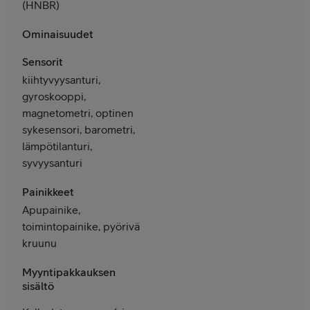
(HNBR)
Ominaisuudet
Sensorit
kiihtyvyysanturi,
gyroskooppi,
magnetometri, optinen
sykesensori, barometri,
lämpötilanturi,
syvyysanturi
Painikkeet
Apupainike,
toimintopainike, pyörivä
kruunu
Myyntipakkauksen
sisältö