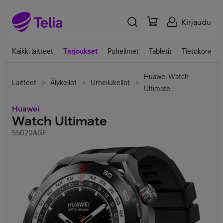
Kirjaudu
Kaikki laitteet
Tarjoukset
Puhelimet
Tabletit
Tietokoneet
Huawei Watch
Laitteet
Älykellot
Urheilukellot
Ultimate
Huawei
Watch Ultimate
55020AGF