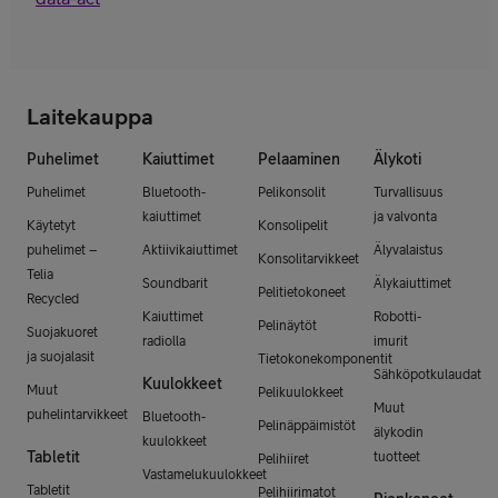
Laitekauppa
Puhelimet
Kaiuttimet
Pelaaminen
Älykoti
Puhelimet
Bluetooth-
Pelikonsolit
Turvallisuus
kaiuttimet
ja valvonta
Käytetyt
Konsolipelit
puhelimet –
Aktiivikaiuttimet
Älyvalaistus
Konsolitarvikkeet
Telia
Soundbarit
Älykaiuttimet
Pelitietokoneet
Recycled
Kaiuttimet
Robotti-
Pelinäytöt
Suojakuoret
radiolla
imurit
ja suojalasit
Tietokonekomponentit
Sähköpotkulaudat
Kuulokkeet
Muut
Pelikuulokkeet
Muut
puhelintarvikkeet
Bluetooth-
Pelinäppäimistöt
älykodin
kuulokkeet
Tabletit
tuotteet
Pelihiiret
Vastamelukuulokkeet
Tabletit
Pelihiirimatot