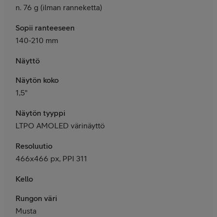
n. 76 g (ilman ranneketta)
Sopii ranteeseen
140-210 mm
Näyttö
Näytön koko
1,5"
Näytön tyyppi
LTPO AMOLED värinäyttö
Resoluutio
466x466 px, PPI 311
Kello
Rungon väri
Musta