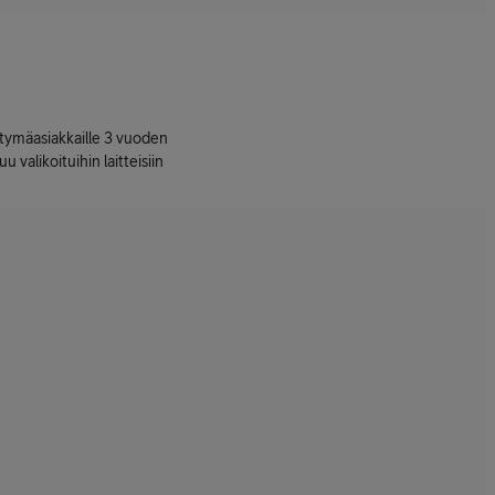
ttymäasiakkaille 3 vuoden
uu valikoituihin laitteisiin