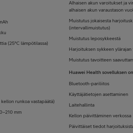
Alhaisen akun varoitukset ja vi
alhaisen akun varaustason vuo
Muistutus jokaisesta harjoitusk
 mAh
(intervallimuistutus)
kku
Muistutus leposykkeestä
tia (25°C lämpötilassa)
Harjoituksen sykkeen ylärajan 
Muistutus tavoitteen saavuttam
Huawei Health sovelluksen o
Bluetooth-pariliitos
Käyttäjätietojen asettaminen
kellon runkoa vastapäätä)
Laitehallinta
130–210 mm
Kellon päivittäminen verkossa
Päivittäiset tiedot harjoituksist