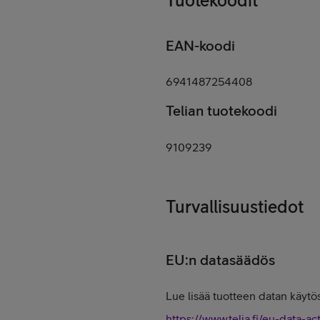
EAN-koodi
6941487254408
Telian tuotekoodi
9109239
Turvallisuustiedot
EU:n datasäädös
Lue lisää tuotteen datan käytös
https://www.telia.fi/eu-data-ac