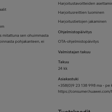
Harjoitustavoitteiden asettam
alit
Harjoitusreittien luominen
Harjoitustietojen jakaminen
 mm
Ohjelmistopäivitys
s mitattuna sen ohuimmasta
 pinnasta pohjakanteen, ei
OTA-ohjelmistopäivitys
Valmistajan takuu
Takuu
24 kk
Asiakastuki
+358(0)9 23 138 998 ma - pe k
https://consumer.huawei.com/f
Tuotekoodit