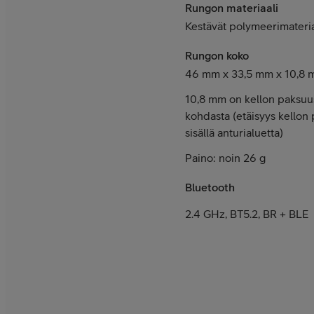
Rungon materiaali
Kestävät polymeerimateria
Rungon koko
46 mm x 33,5 mm x 10,8
10,8 mm on kellon paksuu
kohdasta (etäisyys kellon
sisällä anturialuetta)
Paino: noin 26 g
Bluetooth
2.4 GHz, BT5.2, BR + BLE