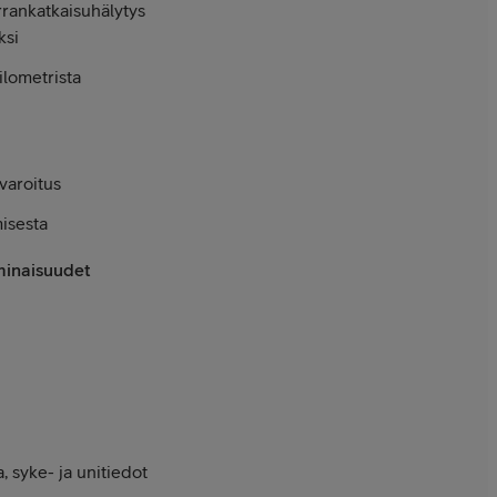
rrankatkaisuhälytys
ksi
ilometrista
varoitus
isesta
minaisuudet
a, syke- ja unitiedot