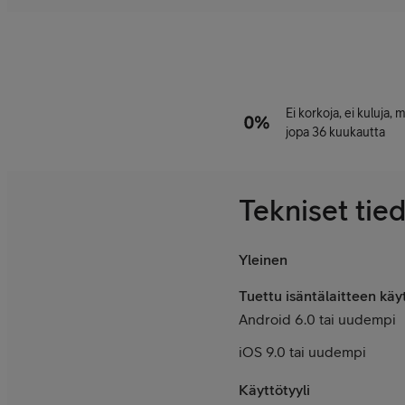
Ei korkoja, ei kuluja,
jopa 36 kuukautta
Tekniset tie
Yleinen
Tuettu isäntälaitteen käy
Android 6.0 tai uudempi
iOS 9.0 tai uudempi
Käyttötyyli