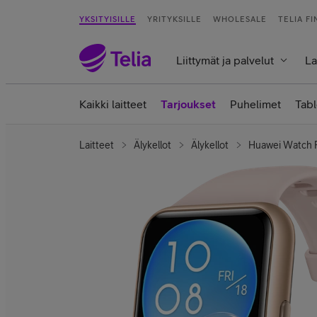
YKSITYISILLE
YRITYKSILLE
WHOLESALE
TELIA F
Liittymät ja palvelut
La
Kaikki laitteet
Tarjoukset
Puhelimet
Tabl
Laitteet
Älykellot
Älykellot
Huawei Watch F