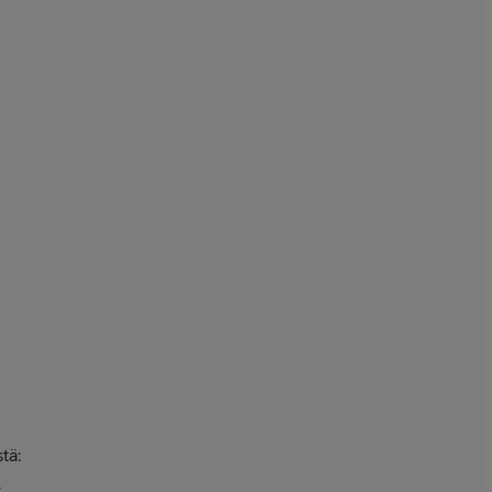
tä:
t