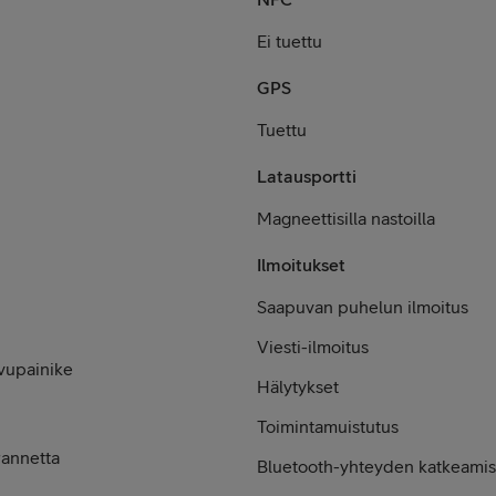
Ei tuettu
GPS
Tuettu
Latausportti
Magneettisilla nastoilla
Ilmoitukset
Saapuvan puhelun ilmoitus
Viesti-ilmoitus
vupainike
Hälytykset
Toimintamuistutus
rannetta
Bluetooth-yhteyden katkeamis