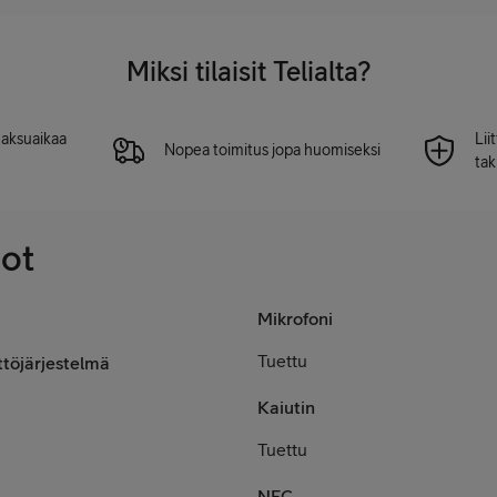
Miksi tilaisit Telialta?
 maksuaikaa
Lii
Nopea toimitus jopa huomiseksi
tak
dot
Mikrofoni
Tuettu
ttöjärjestelmä
Kaiutin
Tuettu
NFC