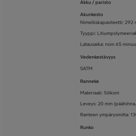
Akku / paristo
Akunkesto
Nimelliskapasiteetti: 292
Tyyppi: Litiumpolymeeria
Latausaika: noin 65 minuut
Vedenkestävyys
5ATM
Ranneke
Materiaali: Silikoni
Leveys:
20 mm (päähihna, 
Ranteen ympärysmitta: 
Runko