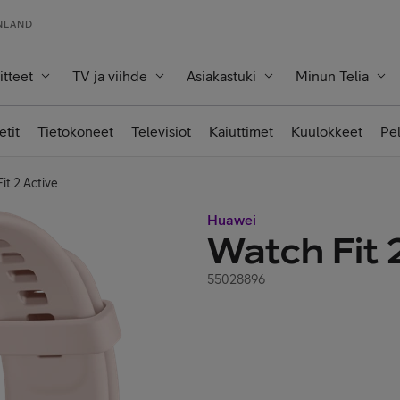
INLAND
itteet
TV ja viihde
Asiakastuki
Minun Telia
etit
Tietokoneet
Televisiot
Kaiuttimet
Kuulokkeet
Pe
it 2 Active
Huawei
Watch Fit 
55028896