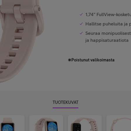
1,74” FullView-kosket
Hallitse puheluita ja
Seuraa monipuolisesti 
ja happisaturaatiota
Poistunut valikoimasta
TUOTEKUVAT