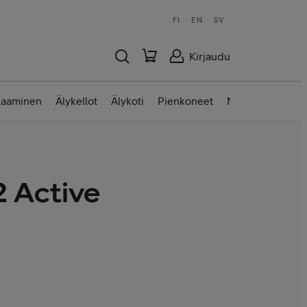
FI
EN
SV
Kirjaudu
laaminen
Älykellot
Älykoti
Pienkoneet
Nettilaitteet
2 Active